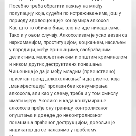
Посебно треба обратити пажњу на млађу
полупацију која, судећи по истраживањима, још у
периоду адолесценције конзумира алкохол.
Као што то обично бива, зло не иде никада само.
Тако и у овом случају. Алкохолизам је уско везан са
наркоманијом, проституцијом, коцкањем, насиљем
у породици, међу вршњацима, саобраћајним
деликтима, малољетничким и општим криминалом
и низом других деструктивнх понашања.
Чињеница је да је међу младим (првенствено)
присутан тренд „алкохолисања“ и да ријетко која
„манифестација“ пролази без конзумирања
алкохола, али као у свему, треба и у том смислу
имати мјеру. Уколико и када конзумирање
алкохола пређе ону границу контролисаног
опуштања и доведе до неконтролисаног
понашања праћеног деструкцијом, довољан је
индикатор да се налазимо у проблему.