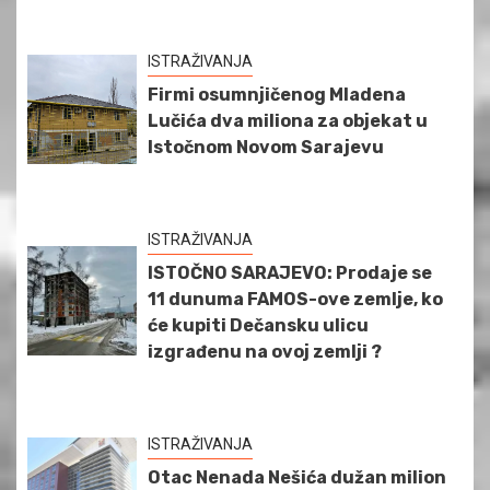
ISTRAŽIVANJA
Firmi osumnjičenog Mladena
Lučića dva miliona za objekat u
Istočnom Novom Sarajevu
ISTRAŽIVANJA
ISTOČNO SARAJEVO: Prodaje se
11 dunuma FAMOS-ove zemlje, ko
će kupiti Dečansku ulicu
izgrađenu na ovoj zemlji ?
ISTRAŽIVANJA
Otac Nenada Nešića dužan milion