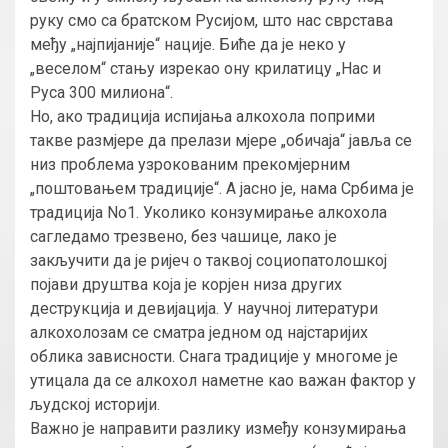
руку смо са братском Русијом, што нас сврстава
међу „најпијаније“ нације. Биће да је неко у
„веселом“ стању изрекао ону крилатицу „Нас и
Руса 300 милиона“.
Но, ако традиција испијања алкохола поприми
такве размјере да прелази мјере „обичаја“ јавља се
низ проблема узрокованим прекомјерним
„поштовањем традиције“. А јасно је, нама Србима је
традиција No1. Уколико конзумирање алкохола
сагледамо трезвено, без чашице, лако је
закључити да је ријеч о таквој социопатолошкој
појави друштва која је корјен низа других
деструкција и девијација. У научној литератури
алкохолозам се сматра једном од најстаријих
облика зависности. Снага традиције у многоме је
утицала да се алкохол наметне као важан фактор у
људској историји.
Важно је направити разлику између конзумирања