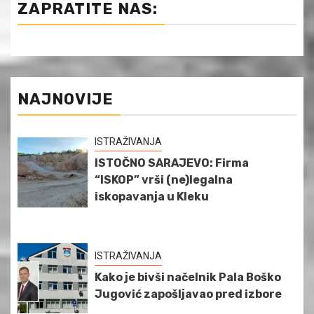
ZAPRATITE NAS:
NAJNOVIJE
ISTRAŽIVANJA
ISTOČNO SARAJEVO: Firma
“ISKOP” vrši (ne)legalna
iskopavanja u Kleku
ISTRAŽIVANJA
Kako je bivši načelnik Pala Boško
Jugović zapošljavao pred izbore