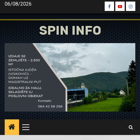
Skip
06/08/2026
Spin
Spin
Spin
to
Facebook
Youtube
Inst
content
SPIN INFO
Primary
Menu