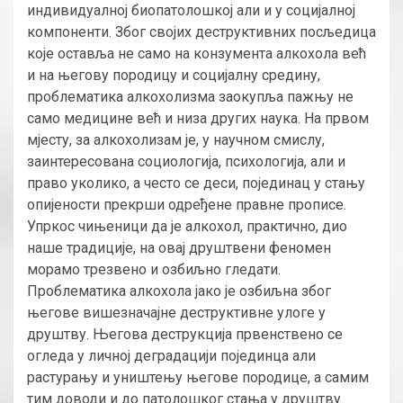
индивидуалној биопатолошкој али и у социјалној
компоненти. Због својих деструктивних посљедица
које оставља не само на конзумента алкохола већ
и на његову породицу и социјалну средину,
проблематика алкохолизма заокупља пажњу не
само медицине већ и низа других наука. На првом
мјесту, за алкохолизам је, у научном смислу,
заинтересована социологија, психологија, али и
право уколико, а често се деси, појединац у стању
опијености прекрши одређене правне прописе.
Упркос чињеници да је алкохол, практично, дио
наше традиције, на овај друштвени феномен
морамо трезвено и озбиљно гледати.
Проблематика алкохола јако је озбиљна због
његове вишезначајне деструктивне улоге у
друштву. Његова деструкција првенствено се
огледа у личној деградацији појединца али
растурању и уништењу његове породице, а самим
тим доводи и до патолошког стања у друштву.