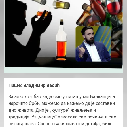
Пише: Владимир Васић
За алкохол, бар када смо у питању ми Балканци, а
нарочито Срби, можемо да кажемо да је саставни
дио живота. Дио је „културе“ живљења и
традиције. Уз „чашицу“ алкохола све почиње и све
се завршава. Скоро сваки животни догађај, било