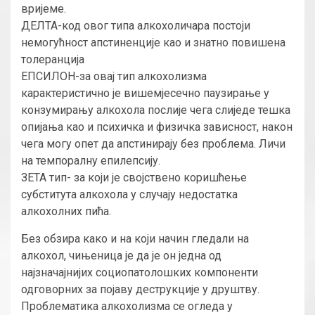
вријеме.
ДЕЛТА-код овог типа алкохоличара постоји
немогућност апстиненције као и знатно повишена
толеранција
ЕПСИЛОН-за овај тип алкохолизма
карактеристично је вишемјесечно паузирање у
конзумирању алкохола послије чега слиједе тешка
опијања као и психичка и физичка зависност, након
чега могу опет да апстинирају без проблема. Личи
на темпоралну епилепсију.
ЗЕТА тип- за који је својствено коришћење
субститута алкохола у случају недостатка
алкохолних пића.
Без обзира како и на који начин гледали на
алкохол, чињеница је да је он једна од
најзначајнијих социопатолошких компоненти
одговорних за појаву деструкције у друштву.
Проблематика алкохолизма се огледа у