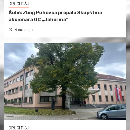
DRUGI PIŠU
Šulić: Zbog Puhovca propala Skupština
akcionara OC „Jahorina“
19 сати ago
DRUGI PIŠU