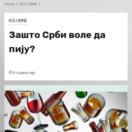
Home
KOLUMNE
KOLUMNE
Зашто Срби воле да
пију?
6 година ago