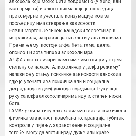
алкохола које може бити повремено (у већој или
мањој мјери) и алкохолизма које је последица
прекомјерне и учестале конзумације која за
посљедицу има стварање зависности.
Елвин Мортон Јелинек, канадски теоретичар и
истраживач, направио је типологију алкохолизма.
Према њему, постоје алфа, бета, гама, делта,
епсилон и зета типови алкохоличара.
АЛФА алкохоличари, само име им говори у којем
степену се налазе. Алкохоличар у „алфа режиму“
налази се у стању психичке зависности алкохола
гдје је упечатљива психичка али и социјална
деградација и дисфункција појединца. Руку под
руку са алфа алкохоличарима иду и, степен нижи,
бета.
ГАМА- у овом типу алкохолизма постоји психичка и
физичка зависност, повећана толеранција, губитак
контроле у пијењу, здравствене и социјалне
тегобе. Могу да апстинирају дуже или краће