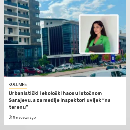
KOLUMNE
Urbanistički i ekološki haos u Istočnom
Sarajevu, a za medije inspektori uvijek “na
terenu”
8 месеци ago