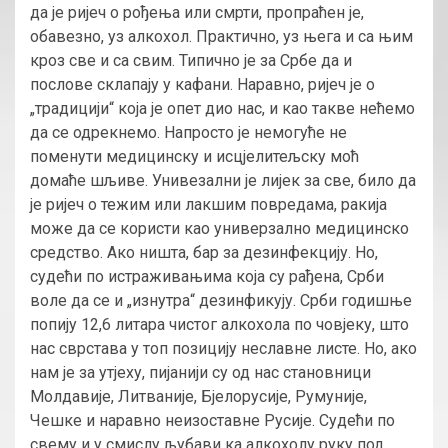
да је ријеч о рођења или смрти, пропраћен је,
обавезно, уз алкохол. Практично, уз њега и са њим
кроз све и са свим. Типично је за Србе да и
послове склапају у кафани. Наравно, ријеч је о
„традицији“ која је опет дио нас, и као такве нећемо
да се одрекнемо. Напросто је немогуће не
поменути медицинску и исцјелитељску моћ
домаће шљиве. Унивезални је лијек за све, било да
је ријеч о тежим или лакшим повредама, ракија
може да се користи као универзално медицинско
средство. Ако ништа, бар за дезинфекцију. Но,
судећи по истраживањима која су рађена, Срби
воле да се и „изнутра“ дезинфикују. Срби годишње
попију 12,6 литара чистог алкохола по човјеку, што
нас сврстава у топ позицију неславне листе. Но, ако
нам је за утјеху, пијанији су од нас становници
Молдавије, Литваније, Бјелорусије, Румуније,
Чешке и наравно неизоставне Русије. Судећи по
свему и у смислу љубави ка алкохолу руку под