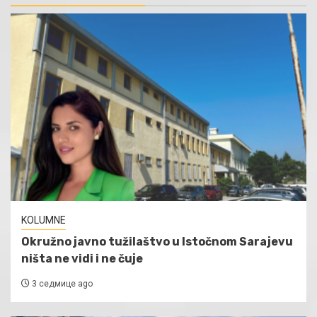
KOLUMNE
Okružno javno tužilaštvo u Istočnom Sarajevu
ništa ne vidi i ne čuje
3 седмице ago