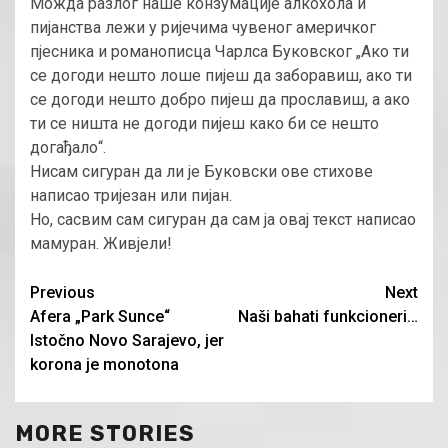
Можда разлог наше конзумације алкохола и
пијанства лежи у ријечима чувеног америчког
пјесника и романописца Чарлса Буковског „Ако ти
се догоди нешто лоше пијеш да заборавиш, ако ти
се догоди нешто добро пијеш да прославиш, а ако
ти се ништа не догоди пијеш како би се нешто
догађало“.
Нисам сигуран да ли је Буковски ове стихове
написао тријезан или пијан.
Но, сасвим сам сигуран да сам ја овај текст написао
мамуран. Живјели!
Continue
Previous
Next
Afera „Park Sunce“
Naši bahati funkcioneri…
Reading
Istočno Novo Sarajevo, jer
korona je monotona
MORE STORIES