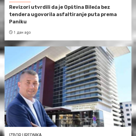
Revizori utvrdili da je Opština Bileća bez
tendera ugovorila asfaltiranje puta prema
Paniku
1 дан ago
IZBOR UREDNIKA