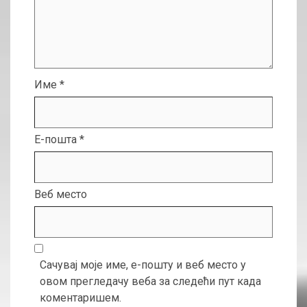
Име
*
Е-пошта
*
Веб место
Сачувај моје име, е-пошту и веб место у
овом прегледачу веба за следећи пут када
коментаришем.