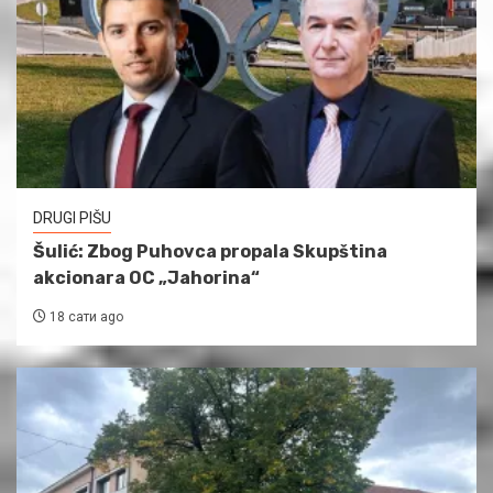
DRUGI PIŠU
Šulić: Zbog Puhovca propala Skupština
akcionara OC „Jahorina“
18 сати ago