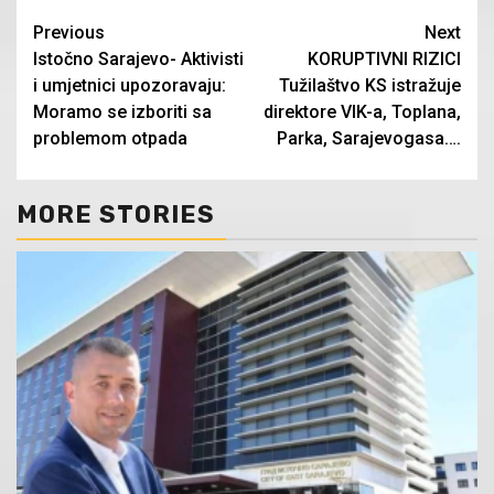
Continue
Previous
Next
Istočno Sarajevo- Aktivisti
KORUPTIVNI RIZICI
Reading
i umjetnici upozoravaju:
Tužilaštvo KS istražuje
Moramo se izboriti sa
direktore VIK-a, Toplana,
problemom otpada
Parka, Sarajevogasa….
MORE STORIES