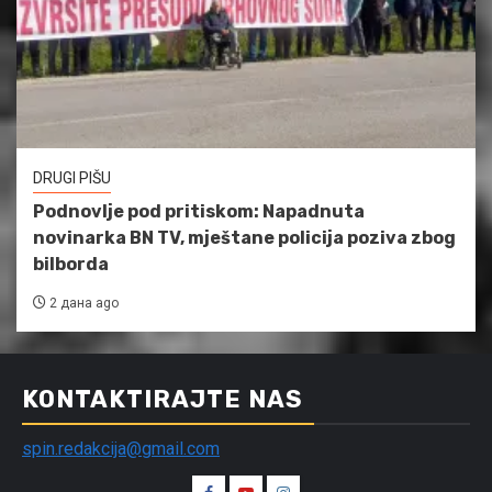
DRUGI PIŠU
Podnovlje pod pritiskom: Napadnuta
novinarka BN TV, mještane policija poziva zbog
bilborda
2 дана ago
KONTAKTIRAJTE NAS
spin.redakcija@gmail.com
Spin
Spin
Spin