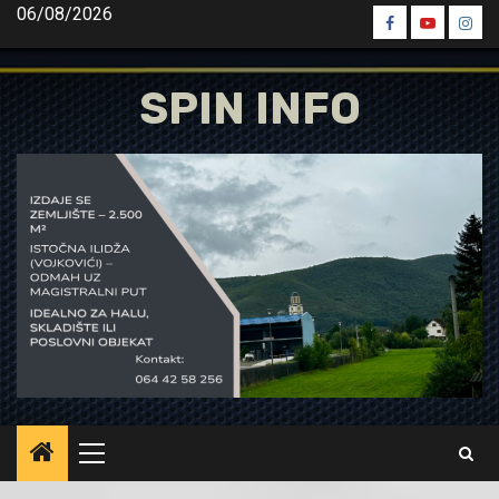
Skip
06/08/2026
Spin
Spin
Spin
to
Facebook
Youtube
Inst
content
SPIN INFO
Primary
Menu