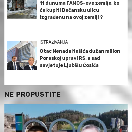
11 dunuma FAMOS-ove zemlje, ko
će kupiti Dečansku ulicu
izgrađenu na ovoj zemlji ?
ISTRAŽIVANJA
Otac Nenada Nešića dužan milion
Poreskoj upravi RS, a sad
savjetuje Ljubišu Ćosića
NE PROPUSTITE