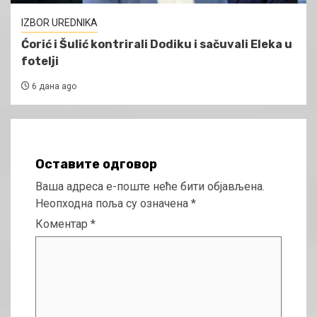
IZBOR UREDNIKA
Ćorić i Šulić kontrirali Dodiku i sačuvali Eleka u
fotelji
6 дана ago
Оставите одговор
Ваша адреса е-поште неће бити објављена.
Неопходна поља су означена
*
Коментар
*