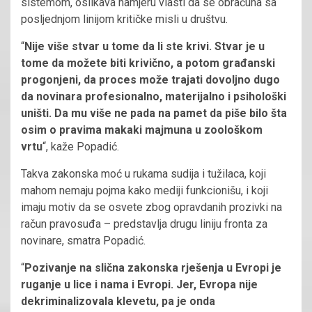
sistemom, oslikava namjeru vlasti da se obračuna sa
posljednjom linijom kritičke misli u društvu.
“
Nije više stvar u tome da li ste krivi. Stvar je u
tome da možete biti krivično, a potom građanski
progonjeni, da proces može trajati dovoljno dugo
da novinara profesionalno, materijalno i psihološki
uništi. Da mu više ne pada na pamet da piše bilo šta
osim o pravima makaki majmuna u zoološkom
vrtu
“, kaže Popadić.
Takva zakonska moć u rukama sudija i tužilaca, koji
mahom nemaju pojma kako mediji funkcionišu, i koji
imaju motiv da se osvete zbog opravdanih prozivki na
račun pravosuđa – predstavlja drugu liniju fronta za
novinare, smatra Popadić.
“
Pozivanje na slična zakonska rješenja u Evropi je
ruganje u lice i nama i Evropi. Jer, Evropa nije
dekriminalizovala klevetu, pa je onda