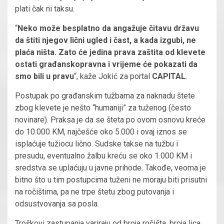
plati čak ni taksu.
“
Neko može besplatno da angažuje čitavu državu
da štiti njegov lični ugled i čast, a kada izgubi, ne
plaća ništa. Zato će jedina prava zaštita od klevete
ostati građanskopravna i vrijeme će pokazati da
smo bili u pravu
“, kaže Jokić za portal
CAPITAL
.
Postupak po građanskim tužbama za naknadu štete
zbog klevete je nešto “humaniji” za tuženog (često
novinare). Praksa je da se šteta po ovom osnovu kreće
do 10.000 KM, najčešće oko 5.000 i ovaj iznos se
isplaćuje tužiocu lično. Sudske takse na tužbu i
presudu, eventualno žalbu kreću se oko 1.000 KM i
sredstva se uplaćuju u javne prihode. Takođe, veoma je
bitno što u tim postupcima tuženi ne moraju biti prisutni
na ročištima, pa ne trpe štetu zbog putovanja i
odsustvovanja sa posla.
Troškovi zastupanja variraju od broja ročišta, broja lica