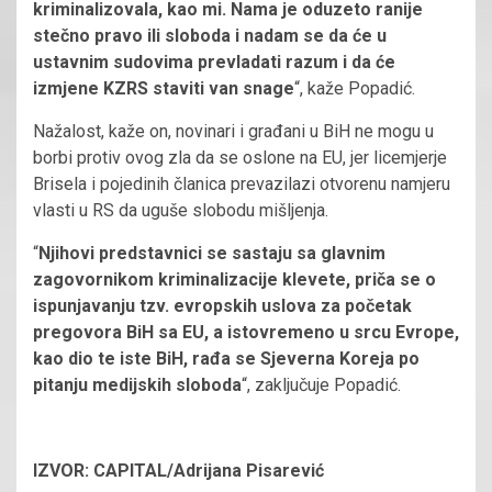
kriminalizovala, kao mi. Nama je oduzeto ranije
stečno pravo ili sloboda i nadam se da će u
ustavnim sudovima prevladati razum i da će
izmjene KZRS staviti van snage
“, kaže Popadić.
Nažalost, kaže on, novinari i građani u BiH ne mogu u
borbi protiv ovog zla da se oslone na EU, jer licemjerje
Brisela i pojedinih članica prevazilazi otvorenu namjeru
vlasti u RS da uguše slobodu mišljenja.
“
Njihovi predstavnici se sastaju sa glavnim
zagovornikom kriminalizacije klevete, priča se o
ispunjavanju tzv. evropskih uslova za početak
pregovora BiH sa EU, a istovremeno u srcu Evrope,
kao dio te iste BiH, rađa se Sjeverna Koreja po
pitanju medijskih sloboda
“, zaključuje Popadić.
IZVOR: CAPITAL/Adrijana Pisarević