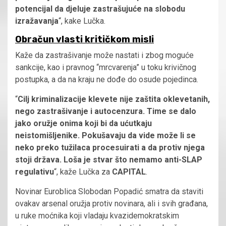
potencijal da djeluje zastrašujuće na slobodu
izražavanja
“, kake Lučka.
Obračun vlasti kritičkom misli
Kaže da zastrašivanje može nastati i zbog moguće
sankcije, kao i pravnog “mrcvarenja” u toku krivičnog
postupka, a da na kraju ne dođe do osude pojedinca.
“
Cilj kriminalizacije klevete nije zaštita oklevetanih,
nego zastrašivanje i autocenzura. Time se dalo
jako oružje onima koji bi da ućutkaju
neistomišljenike. Pokušavaju da vide može li se
neko preko tužilaca procesuirati a da protiv njega
stoji država. Loša je stvar što nemamo anti-SLAP
regulativu
“, kaže Lučka za
CAPITAL
.
Novinar Euroblica Slobodan Popadić smatra da staviti
ovakav arsenal oružja protiv novinara, ali i svih građana,
u ruke moćnika koji vladaju kvazidemokratskim