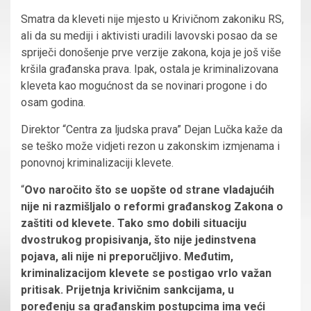
Smatra da kleveti nije mjesto u Krivičnom zakoniku RS,
ali da su mediji i aktivisti uradili lavovski posao da se
spriječi donošenje prve verzije zakona, koja je još više
kršila građanska prava. Ipak, ostala je kriminalizovana
kleveta kao mogućnost da se novinari progone i do
osam godina.
Direktor “Centra za ljudska prava” Dejan Lučka kaže da
se teško može vidjeti rezon u zakonskim izmjenama i
ponovnoj kriminalizaciji klevete.
“
Ovo naročito što se uopšte od strane vladajućih
nije ni razmišljalo o reformi građanskog Zakona o
zaštiti od klevete. Tako smo dobili situaciju
dvostrukog propisivanja, što nije jedinstvena
pojava, ali nije ni preporučljivo. Međutim,
kriminalizacijom klevete se postigao vrlo važan
pritisak. Prijetnja krivičnim sankcijama, u
poređenju sa građanskim postupcima ima veći