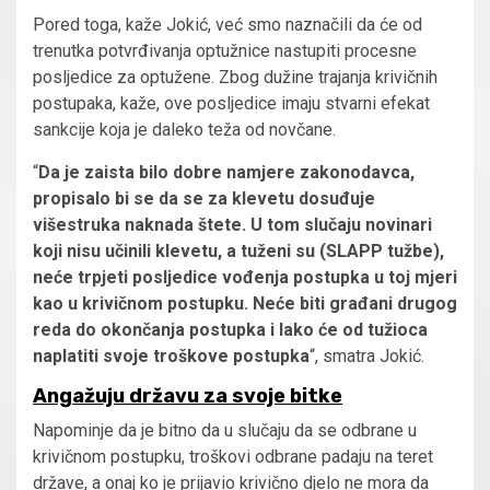
Pored toga, kaže Jokić, već smo naznačili da će od
trenutka potvrđivanja optužnice nastupiti procesne
posljedice za optužene. Zbog dužine trajanja krivičnih
postupaka, kaže, ove posljedice imaju stvarni efekat
sankcije koja je daleko teža od novčane.
“
Da je zaista bilo dobre namjere zakonodavca,
propisalo bi se da se za klevetu dosuđuje
višestruka naknada štete. U tom slučaju novinari
koji nisu učinili klevetu, a tuženi su (SLAPP tužbe),
neće trpjeti posljedice vođenja postupka u toj mjeri
kao u krivičnom postupku. Neće biti građani drugog
reda do okončanja postupka i lako će od tužioca
naplatiti svoje troškove postupka
“, smatra Jokić.
Angažuju državu za svoje bitke
Napominje da je bitno da u slučaju da se odbrane u
krivičnom postupku, troškovi odbrane padaju na teret
države, a onaj ko je prijavio krivično djelo ne mora da