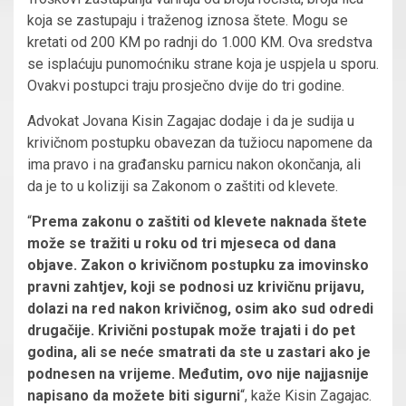
koja se zastupaju i traženog iznosa štete. Mogu se
kretati od 200 KM po radnji do 1.000 KM. Ova sredstva
se isplaćuju punomoćniku strane koja je uspjela u sporu.
Ovakvi postupci traju prosječno dvije do tri godine.
Advokat Jovana Kisin Zagajac dodaje i da je sudija u
krivičnom postupku obavezan da tužiocu napomene da
ima pravo i na građansku parnicu nakon okončanja, ali
da je to u koliziji sa Zakonom o zaštiti od klevete.
“
Prema zakonu o zaštiti od klevete naknada štete
može se tražiti u roku od tri mjeseca od dana
objave. Zakon o krivičnom postupku za imovinsko
pravni zahtjev, koji se podnosi uz krivičnu prijavu,
dolazi na red nakon krivičnog, osim ako sud odredi
drugačije. Krivični postupak može trajati i do pet
godina, ali se neće smatrati da ste u zastari ako je
podnesen na vrijeme. Međutim, ovo nije najjasnije
napisano da možete biti sigurni
“, kaže Kisin Zagajac.