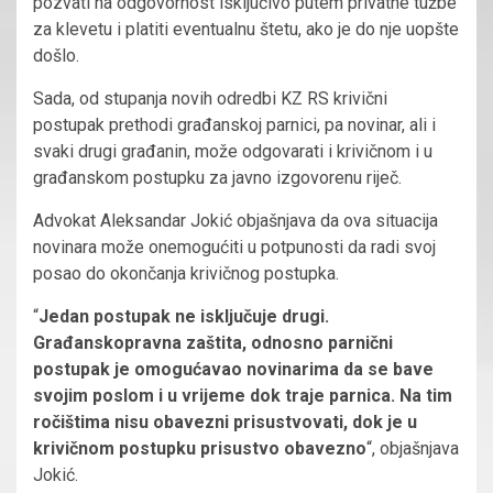
pozvati na odgovornost isključivo putem privatne tužbe
za klevetu i platiti eventualnu štetu, ako je do nje uopšte
došlo.
Sada, od stupanja novih odredbi KZ RS krivični
postupak prethodi građanskoj parnici, pa novinar, ali i
svaki drugi građanin, može odgovarati i krivičnom i u
građanskom postupku za javno izgovorenu riječ.
Advokat Aleksandar Jokić objašnjava da ova situacija
novinara može onemogućiti u potpunosti da radi svoj
posao do okončanja krivičnog postupka.
“
Jedan postupak ne isključuje drugi.
Građanskopravna zaštita, odnosno parnični
postupak je omogućavao novinarima da se bave
svojim poslom i u vrijeme dok traje parnica. Na tim
ročištima nisu obavezni prisustvovati, dok je u
krivičnom postupku prisustvo obavezno
“, objašnjava
Jokić.