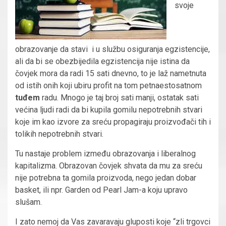
svoje
obrazovanje da stavi i u službu osiguranja egzistencije,
ali da bi se obezbijedila egzistencija nije istina da
čovjek mora da radi 15 sati dnevno, to je laž nametnuta
od istih onih koji ubiru profit na tom petnaestosatnom
tuđem
radu. Mnogo je taj broj sati manji, ostatak sati
većina ljudi radi da bi kupila gomilu nepotrebnih stvari
koje im kao izvore za sreću propagiraju proizvođači tih i
tolikih nepotrebnih stvari.
Tu nastaje problem između obrazovanja i liberalnog
kapitalizma. Obrazovan čovjek shvata da mu za sreću
nije potrebna ta gomila proizvoda, nego jedan dobar
basket, ili npr. Garden od Pearl Jam-a koju upravo
slušam.
I zato nemoj da Vas zavaravaju gluposti koje “zli trgovci