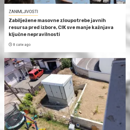
ZANIMLJIVOSTI
Zabilježene masovne zloupotrebe javnih
resursa pred izbore, CIK sve manje kažnjava
ključne nepravilnosti
8 сати ago