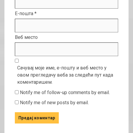
Е-пошта
*
Веб место
Сачувај моје име, е-пошту и веб место у
овом прегледачу веба за следећи пут када
коментаришем.
Notify me of follow-up comments by email.
Notify me of new posts by email.