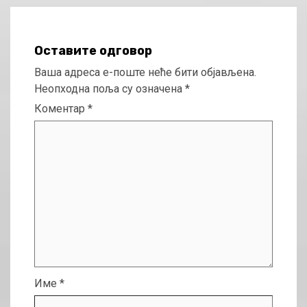
Оставите одговор
Ваша адреса е-поште неће бити објављена.
Неопходна поља су означена
*
Коментар
*
Име
*