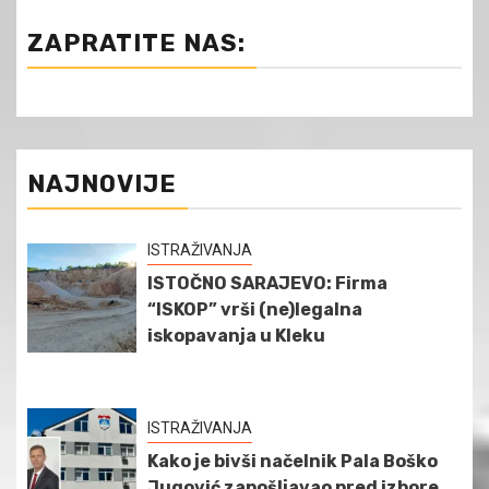
ZAPRATITE NAS:
NAJNOVIJE
ISTRAŽIVANJA
ISTOČNO SARAJEVO: Firma
“ISKOP” vrši (ne)legalna
iskopavanja u Kleku
ISTRAŽIVANJA
Kako je bivši načelnik Pala Boško
Jugović zapošljavao pred izbore