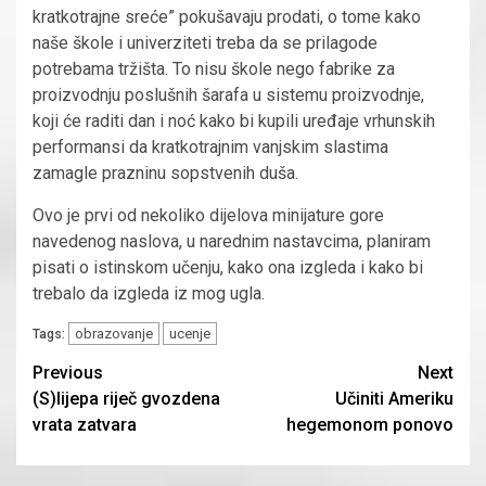
kratkotrajne sreće” pokušavaju prodati, o tome kako
naše škole i univerziteti treba da se prilagode
potrebama tržišta. To nisu škole nego fabrike za
proizvodnju poslušnih šarafa u sistemu proizvodnje,
koji će raditi dan i noć kako bi kupili uređaje vrhunskih
performansi da kratkotrajnim vanjskim slastima
zamagle prazninu sopstvenih duša.
Ovo je prvi od nekoliko dijelova minijature gore
navedenog naslova, u narednim nastavcima, planiram
pisati o istinskom učenju, kako ona izgleda i kako bi
trebalo da izgleda iz mog ugla.
obrazovanje
ucenje
Tags:
Continue
Previous
Next
(S)lijepa riječ gvozdena
Učiniti Ameriku
Reading
vrata zatvara
hegemonom ponovo