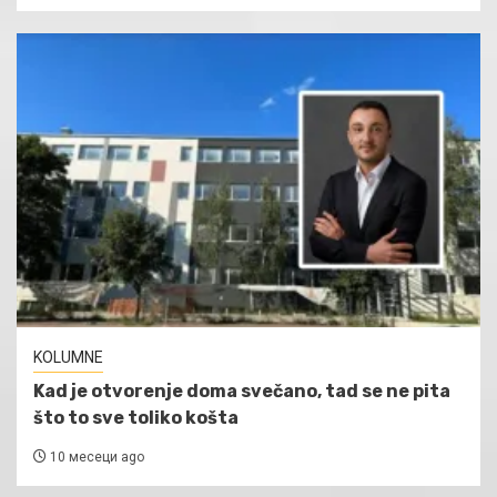
KOLUMNE
Kad je otvorenje doma svečano, tad se ne pita
što to sve toliko košta
10 месеци ago