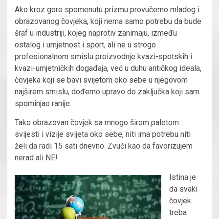
Ako kroz gore spomenutu prizmu provučemo mladog i
obrazovanog čovjeka, koji nema samo potrebu da bude
šraf u industriji, kojeg naprotiv zanimaju, između
ostalog i umjetnost i sport, ali ne u strogo
profesionalnom smislu proizvodnje kvazi-spotskih i
kvazi-umjetničkih događaja, već u duhu antičkog ideala,
čovjeka koji se bavi svijetom oko sebe u njegovom
najširem smislu, dođemo upravo do zaključka koji sam
spominjao ranije.
Tako obrazovan čovjek sa mnogo širom paletom
svijesti i vizije svijeta oko sebe, niti ima potrebu niti
želi da radi 15 sati dnevno. Zvuči kao da favorizujem
nerad ali NE!
Istina je
da svaki
čovjek
treba