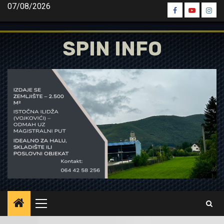
Skip
07/08/2026
Spin
Spin
Spin
to
Facebook
Youtube
Inst
content
SPIN INFO
Primary
Menu