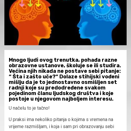
Mnogo ljudi ovog trenutka, pohađa razne
obrazovne ustanove, školuje se ili studira.
Većina njih nikada ne postave sebi pitanje:
“ Šta i zašto uče?“ Dolaze stihijski vođeni
mišlju da je to jednostavno osmišljen set
radnji koje su predodređene svakom
pojedinom članu ljudskog društva i koje
postoje u njegovom najboljem interesu.
U načelu to je tačno!
U praksi ima nekoliko pitanja o kojima s vremena na
vrijeme razmišljam, i koja i sam pri obrazovanju sebi