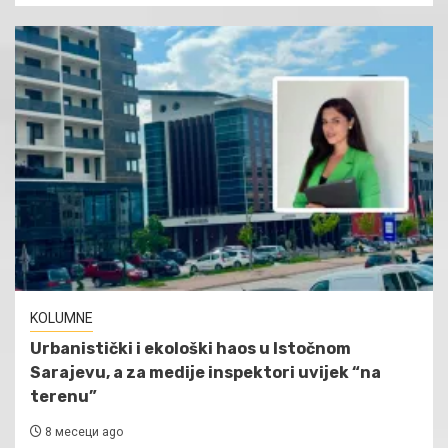
KOLUMNE
Urbanistički i ekološki haos u Istočnom
Sarajevu, a za medije inspektori uvijek “na
terenu”
8 месеци ago