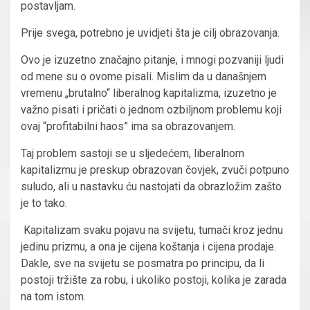
postavljam.
Prije svega, potrebno je uvidjeti šta je cilj obrazovanja.
Ovo je izuzetno značajno pitanje, i mnogi pozvaniji ljudi
od mene su o ovome pisali. Mislim da u današnjem
vremenu „brutalno“ liberalnog kapitalizma, izuzetno je
važno pisati i pričati o jednom ozbiljnom problemu koji
ovaj “profitabilni haos” ima sa obrazovanjem.
Taj problem sastoji se u sljedećem, liberalnom
kapitalizmu je preskup obrazovan čovjek, zvuči potpuno
suludo, ali u nastavku ću nastojati da obrazložim zašto
je to tako.
Kapitalizam svaku pojavu na svijetu, tumači kroz jednu
jedinu prizmu, a ona je cijena koštanja i cijena prodaje.
Dakle, sve na svijetu se posmatra po principu, da li
postoji tržište za robu, i ukoliko postoji, kolika je zarada
na tom istom.