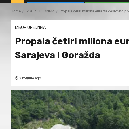
Home
IZBOR UREDNIKA
Propala četiri miliona eura za cestovno p
IZBOR UREDNIKA
Propala četiri miliona e
Sarajeva i Goražda
3 године ago