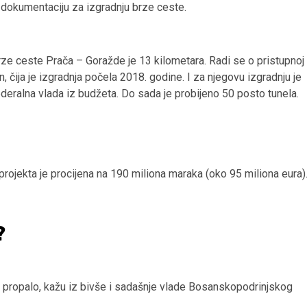
 dokumentaciju za izgradnju brze ceste.
rze ceste Prača – Goražde je 13 kilometara. Radi se o pristupnoj
n, čija je izgradnja počela 2018. godine. I za njegovu izgradnju je
deralna vlada iz budžeta. Do sada je probijeno 50 posto tunela.
projekta je procijena na 190 miliona maraka (oko 95 miliona eura)
?
 propalo, kažu iz bivše i sadašnje vlade Bosanskopodrinjskog