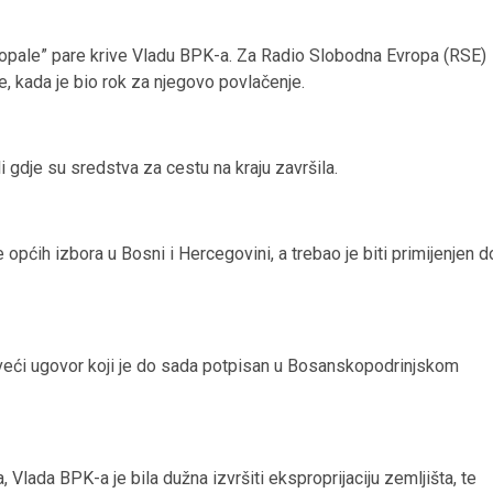
ropale” pare krive Vladu BPK-a. Za Radio Slobodna Evropa (RSE)
e, kada je bio rok za njegovo povlačenje.
 gdje su sredstva za cestu na kraju završila.
općih izbora u Bosni i Hercegovini, a trebao je biti primijenjen d
jveći ugovor koji je do sada potpisan u Bosanskopodrinjskom
Vlada BPK-a je bila dužna izvršiti eksproprijaciju zemljišta, te