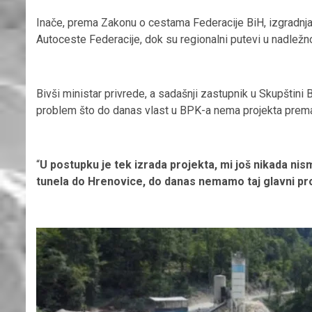
Inače, prema Zakonu o cestama Federacije BiH, izgradnja
Autoceste Federacije, dok su regionalni putevi u nadležno
Bivši ministar privrede, a sadašnji zastupnik u Skupštini B
problem što do danas vlast u BPK-a nema projekta prema 
“
U postupku je tek izrada projekta, mi još nikada nis
tunela do Hrenovice, do danas nemamo taj glavni pro