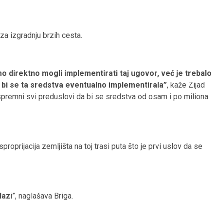
za izgradnju brzih cesta.
o direktno mogli implementirati taj ugovor, već je trebalo
bi se ta sredstva eventualno implementirala”
, kaže Zijad
i spremni svi preduslovi da bi se sredstva od osam i po miliona
proprijacija zemljišta na toj trasi puta što je prvi uslov da se
laz
i”, naglašava Briga.