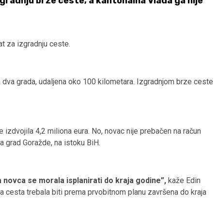
zgradnju brze ceste, a kantonalna Vlada ga nije
kat za izgradnju ceste.
la dva grada, udaljena oko 100 kilometara. Izgradnjom brze ceste
 izdvojila 4,2 miliona eura. No, novac nije prebačen na račun
 grad Goražde, na istoku BiH.
a novca se morala isplanirati do kraja godine”,
kaže Edin
a cesta trebala biti prema prvobitnom planu završena do kraja