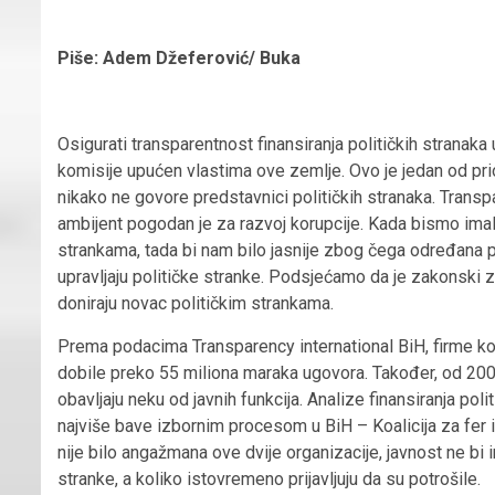
Piše: Adem Džeferović/ Buka
Osigurati transparentnost finansiranja političkih stranak
komisije upućen vlastima ove zemlje. Ovo je jedan od pri
nikako ne govore predstavnici političkih stranaka. Transpa
ambijent pogodan je za razvoj korupcije. Kada bismo imali
strankama, tada bi nam bilo jasnije zbog čega određana pr
upravljaju političke stranke. Podsjećamo da je zakonski z
doniraju novac političkim strankama.
Prema podacima Transparency international BiH, firme koj
dobile preko 55 miliona maraka ugovora. Također, od 2000
obavljaju neku od javnih funkcija. Analize finansiranja poli
najviše bave izbornim procesom u BiH – Koalicija za fer 
nije bilo angažmana ove dvije organizacije, javnost ne bi i
stranke, a koliko istovremeno prijavljuju da su potrošile.