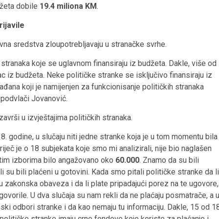
džeta dobile
19.4 miliona KM
.
ijavile
vna sredstva zloupotrebljavaju u stranačke svrhe.
stranaka koje se uglavnom finansiraju iz budžeta. Dakle, više od
c iz budžeta. Neke političke stranke se isključivo finansiraju iz
rađana koji je namijenjen za funkcionisanje političkih stranaka
 podvlači Jovanović.
vrši u izvještajima političkih stranaka.
. godine, u slučaju niti jedne stranke koja je u tom momentu bila
iječ je o 18 subjekata koje smo mi analizirali, nije bio naglašen
a tim izborima bilo angažovano oko
60.000
. Znamo da su bili
 ali su bili plaćeni u gotovini. Kada smo pitali političke stranke da li
su zakonska obaveza i da li plate pripadajući porez na te ugovore,
ovorile. U dva slučaja su nam rekli da ne plaćaju posmatrače, a 
ski odbori stranke i da kao nemaju tu informaciju. Dakle, 15 od 1
političke stranke imaju crne fondove koje koriste za plaćanje i