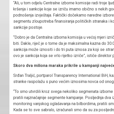
“Ali, u tom odjelu Centralne izborne komisije radi troje ljud
kršenja i sankcije koje se izriču imamo obično s nekih g
podnošenja izvještaja. Faktički dočekamo naredne izbore
segmentu zloupotreba finansiranja političkih stranaka i ko
sankcije postoje.
“Dobro je da Centralna izborna komisija u većoj mjeri izr
biti. Dakle, riječ je o tome da je maksimalna kazna do 30
sankcija može iznositi i do tri puta iznosa za koji se stran
ovo je sankcija koja se vrlo rijetko izriče”, ističe direktor
Skoro dva miliona maraka prikrile u kampanji najveće
Srđan Traljić, portparol Transparency International BiH, k
stranke raspolažu s puno većim iznosima novca od onoga š
“To smo utvrdili kroz svega nekoliko segmenata izborne 
pratili najznačajnije segmente kampanje. Posljednja dva i
monitoring vanjskog oglašavanja na bilbordima, pratili sm
Kada se to sve sabralo, izračunali smo da su za posljednj