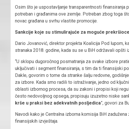
Osim što je uspostavljanje transparentnosti finansiranja pol
potreban i građanima ove zemlje. Potreban zbog toga što
novac građana u svrhu vlastite promocije.
Sankcije koje su stimulirajuće za moguće prekršioc
Dario Jovanović, direktor projekta Koalicija Pod lupom, kaž
stranaka 2018. godine, kada su se u BiH održavali opšti i
“U sklopu dugoročnog posmatranja za svake izbore prati
uključivati i segment finansiranja, s tim da ti finansijski
Dakle, govorim o tome da stranke šalju redovne, godišnje f
za izbore. Kada smo radili to istraživanje, jedno od ključni
oblasti izbornog procesa, da su zakoni i propisi koji regul
često nedovoljnog opsega, propisuju izuzetno niske sank
krše u praksi bez adekvatnih posljedica
”, govori za B
Navodi kako je Centralna izborna komisija BiH zadužena za
finansijskih izvještaja.