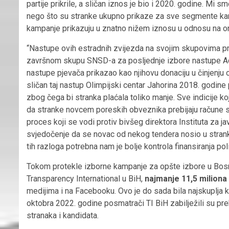
partije prikrile, a sličan iznos je bio i 2020. godine. Mi
nego što su stranke ukupno prikaze za sve segmente kampa
kampanje prikazuju u znatno nižem iznosu u odnosu na ono
“Nastupe ovih estradnih zvijezda na svojim skupovima p
završnom skupu SNSD-a za posljednje izbore nastupe Ace 
nastupe pjevača prikazao kao njihovu donaciju u činjenju od
sličan taj nastup Olimpijski centar Jahorina 2018. godine 
zbog čega bi stranka plaćala toliko manje. Sve indicije k
da stranke novcem poreskih obveznika prebijaju račune sa
proces koji se vodi protiv bivšeg direktora Instituta za 
svjedočenje da se novac od nekog tendera nosio u stranku
tih razloga potrebna nam je bolje kontrola finansiranja polit
Tokom protekle izborne kampanje za opšte izbore u Bosni 
Transparency International u BiH,
najmanje 11,5 milion
medijima i na Facebooku. Ovo je do sada bila najskuplja k
oktobra 2022. godine posmatrači TI BiH zabilježili su pr
stranaka i kandidata.