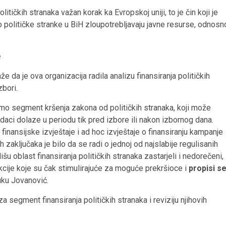
itičkih stranaka važan korak ka Evropskoj uniji, to je čin koji je
 političke stranke u BiH zloupotrebljavaju javne resurse, odnosn
e
e da je ova organizacija radila analizu finansiranja političkih
zbori.
mo segment kršenja zakona od političkih stranaka, koji može
 podaci dolaze u periodu tik pred izbore ili nakon izbornog dana.
inansijske izvještaje i ad hoc izvještaje o finansiranju kampanje
h zaključaka je bilo da se radi o jednoj od najslabije regulisanih
išu oblast finansiranja političkih stranaka zastarjeli i nedorečeni,
cije koje su čak stimulirajuće za moguće prekršioce i
propisi s
uku Jovanović.
 segment finansiranja političkih stranaka i reviziju njihovih