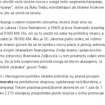
 smo utvrdili veće iznose novca u svega četiri segmenta kampanje,
nje”, ističe za Buku Traljić, konstatirajući da stranke troškove
 što se utvrdi na terenu.
rikazuju u nekim mizernim iznosima, recimo imali smo na
Lukasa i Cece Ražnatović, a SNSD je kroz finansijski izvještaj
 9.000 KM. Eto, oni su to uradili od sebe toj političkoj stranci, a
platio je 78.000 KM. Ako je OC Jahorina platio toliko, ne vidimo
oje imamo govore da se ta razlika u novcu plaća iz javnog sektora
 svojim stranačkim finansijerima. Ovdje imamo i jedan krivični
javno zdravstvo Branislava Zeljkovića i u tom predmetu vidjeli smo
, što je bila svojevrsna potvrda ovoga na šta mi ukazujemo. Iz
ičkih stranaka”, govori Traljić.
i Hercegovini političke stranke potrošile su, prema procjeni
a maraka
na predizborne skupove, oglašavanje na bilbordima, u
ampanja. Tokom praćenja predizbornih aktivnosti od 1. jula do 1.
eko 2.215 slučajeva zloupotrebe javnih resursa u svrhu promocije