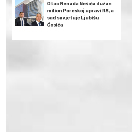
Otac Nenada Nešića dužan
milion Poreskoj upravi RS, a
sad savjetuje Ljubišu
Ćosića
a