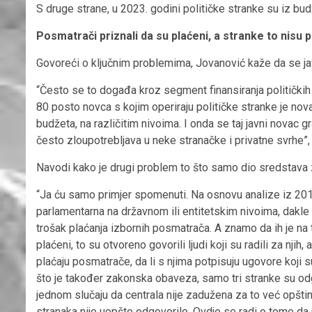
S druge strane, u 2023. godini političke stranke su iz bu
Posmatrači priznali da su plaćeni, a stranke to nisu pr
Govoreći o ključnim problemima, Jovanović kaže da se ja
“Često se to događa kroz segment finansiranja političkih 
80 posto novca s kojim operiraju političke stranke je nova
budžeta, na različitim nivoima. I onda se taj javni novac g
često zloupotrebljava u neke stranačke i privatne svrhe”,
Navodi kako je drugi problem to što samo dio sredstava za
“Ja ću samo primjer spomenuti. Na osnovu analize iz 2018
parlamentarna na državnom ili entitetskim nivoima, dakle r
trošak plaćanja izbornih posmatrača. A znamo da ih je n
plaćeni, to su otvoreno govorili ljudi koji su radili za njih,
plaćaju posmatrače, da li s njima potpisuju ugovore koji 
što je također zakonska obaveza, samo tri stranke su odg
jednom slučaju da centrala nije zadužena za to već opštin
stranaka nije uopšte odgovorilo. Ovdje se radi o tome da 