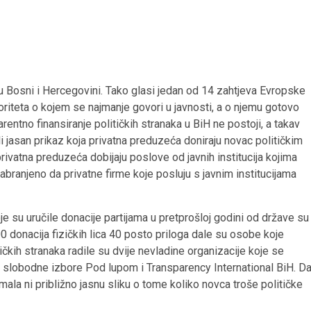
a u Bosni i Hercegovini. Tako glasi jedan od 14 zahtjeva Evropske
oriteta o kojem se najmanje govori u javnosti, a o njemu gotovo
rentno finansiranje političkih stranaka u BiH ne postoji, a takav
 jasan prikaz koja privatna preduzeća doniraju novac političkim
ivatna preduzeća dobijaju poslove od javnih institucija kojima
abranjeno da privatne firme koje posluju s javnim institucijama
e su uručile donacije partijama u pretprošloj godini od države su
 donacija fizičkih lica 40 posto priloga dale su osobe koje
tičkih stranaka radile su dvije nevladine organizacije koje se
i slobodne izbore Pod lupom i Transparency International BiH. D
mala ni približno jasnu sliku o tome koliko novca troše političke