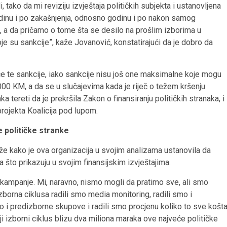
i, tako da mi reviziju izvještaja političkih subjekta i ustanovljena
odinu i po zakašnjenja, odnosno godinu i po nakon samog
, a da pričamo o tome šta se desilo na prošlim izborima u
je su sankcije”, kaže Jovanović, konstatirajući da je dobro da
iče te sankcije, iako sankcije nisu još one maksimalne koje mogu
.000 KM, a da se u slučajevima kada je riječ o težem kršenju
ka tereti da je prekršila Zakon o finansiranju političkih stranaka, i
 projekta Koalicija pod lupom.
 političke stranke
aže kako je ova organizacija u svojim analizama ustanovila da
to prikazuju u svojim finansijskim izvještajima.
kampanje. Mi, naravno, nismo mogli da pratimo sve, ali smo
zborna ciklusa radili smo media monitoring, radili smo i
o i predizborne skupove i radili smo procjenu koliko to sve košta
i izborni ciklus blizu dva miliona maraka ove najveće političke