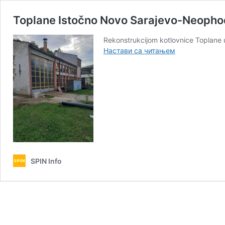
Toplane Istočno Novo Sarajevo-Neophod
Rekonstrukcijom kotlovnice Toplane 
Toplane
Настави са читањем
Istočno
Novo
Sarajevo-
Neophodna
rekonstrukcija
kotlovnice
stare
45
godina
SPIN Info