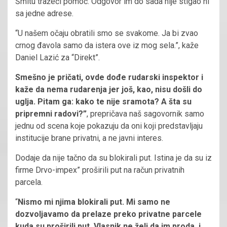
Šmitu tražeći pomoć. Odgovor im do sada nije stigao ni
sa jedne adrese.
“U našem očaju obratili smo se svakome. Ja bi zvao
crnog đavola samo da istera ove iz mog sela.”, kaže
Daniel Lazić za “Direkt”.
Smešno je pričati, ovde dođe rudarski inspektor i
kaže da nema rudarenja jer još, kao, nisu došli do
uglja. Pitam ga: kako te nije sramota? A šta su
pripremni radovi?”
, prepričava naš sagovornik samo
jednu od scena koje pokazuju da oni koji predstavljaju
institucije brane privatni, a ne javni interes.
Dodaje da nije tačno da su blokirali put. Istina je da su iz
firme Drvo-impex” proširili put na račun privatnih
parcela.
“
Nismo mi njima blokirali put. Mi samo ne
dozvoljavamo da prelaze preko privatne parcele
kuda su proširili put. Vlasnik ne želi da im proda, i