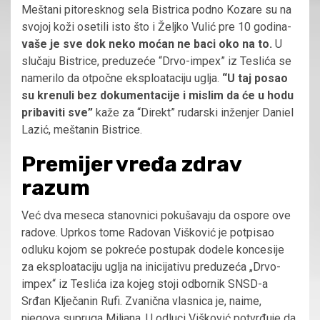
Meštani pitoresknog sela Bistrica podno Kozare su na
svojoj koži osetili isto što i Željko Vulić pre 10 godina-
vaše je sve dok neko moćan ne baci oko na to.
U
slučaju Bistrice, preduzeće “Drvo-impex” iz Teslića se
namerilo da otpočne eksploataciju uglja.
“U taj posao
su krenuli bez dokumentacije i mislim da će u hodu
pribaviti sve”
kaže za “Direkt” rudarski inženjer Daniel
Lazić, meštanin Bistrice.
Premijer vređa zdrav
razum
Već dva meseca stanovnici pokušavaju da ospore ove
radove. Uprkos tome Radovan Višković je potpisao
odluku kojom se pokreće postupak dodele koncesije
za eksploataciju uglja na inicijativu preduzeća „Drvo-
impex“ iz Teslića iza kojeg stoji odbornik SNSD-a
Srđan Klječanin Rufi. Zvanična vlasnica je, naime,
njegova supruga Miljana. U odluci Višković potvrđuje da