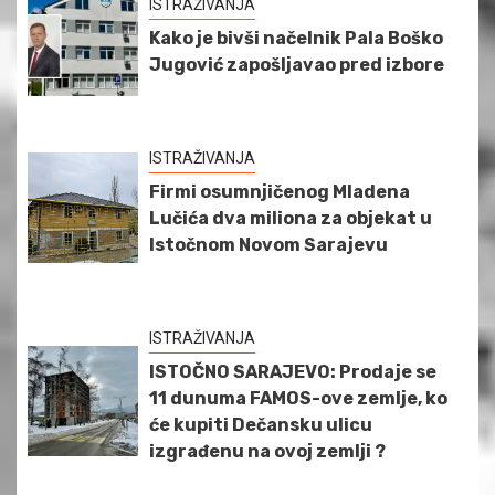
ISTRAŽIVANJA
Kako je bivši načelnik Pala Boško
Jugović zapošljavao pred izbore
ISTRAŽIVANJA
Firmi osumnjičenog Mladena
Lučića dva miliona za objekat u
Istočnom Novom Sarajevu
ISTRAŽIVANJA
ISTOČNO SARAJEVO: Prodaje se
11 dunuma FAMOS-ove zemlje, ko
će kupiti Dečansku ulicu
izgrađenu na ovoj zemlji ?