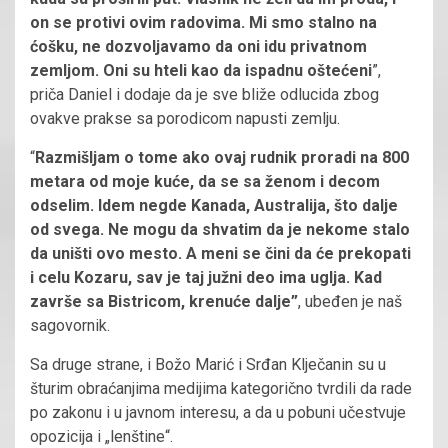
on se protivi ovim radovima. Mi smo stalno na
ćošku, ne dozvoljavamo da oni idu privatnom
zemljom. Oni su hteli kao da ispadnu oštećeni
”,
priča Daniel i dodaje da je sve bliže odlucida zbog
ovakve prakse sa porodicom napusti zemlju.
“
Razmišljam o tome ako ovaj rudnik proradi na 800
metara od moje kuće, da se sa ženom i decom
odselim. Idem negde Kanada, Australija, što dalje
od svega. Ne mogu da shvatim da je nekome stalo
da uništi ovo mesto. A meni se čini da će prekopati
i celu Kozaru, sav je taj južni deo ima uglja. Kad
završe sa Bistricom, krenuće dalje”
, ubeđen je naš
sagovornik.
Sa druge strane, i Božo Marić i Srđan Klječanin su u
šturim obraćanjima medijima kategorično tvrdili da rade
po zakonu i u javnom interesu, a da u pobuni učestvuje
opozicija i „lenštine“.