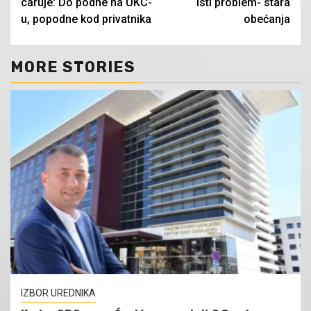
caruje: Do podne na UKC-
isti problem- stara
u, popodne kod privatnika
obećanja
MORE STORIES
IZBOR UREDNIKA