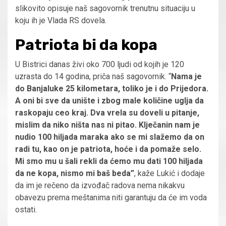
slikovito opisuje naš sagovornik trenutnu situaciju u
koju ih je Vlada RS dovela.
Patriota bi da kopa
U Bistrici danas živi oko 700 ljudi od kojih je 120
uzrasta do 14 godina, priča naš sagovornik. “
Nama je
do Banjaluke 25 kilometara, toliko je i do Prijedora.
A oni bi sve da unište i zbog male količine uglja da
raskopaju ceo kraj. Dva vrela su doveli u pitanje,
mislim da niko ništa nas ni pitao.
Klječanin nam je
nudio 100 hiljada maraka ako se mi slažemo da on
radi tu, kao on je patriota, hoće i da pomaže selo.
Mi smo mu u šali rekli da ćemo mu dati 100 hiljada
da ne kopa, nismo mi baš beda”
, kaže Lukić i dodaje
da im je rečeno da izvođač radova nema nikakvu
obavezu prema meštanima niti garantuju da će im voda
ostati.