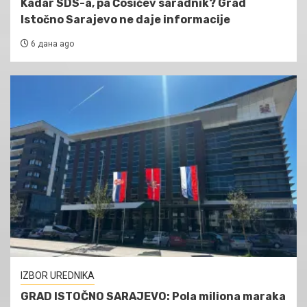
Kadar SDS-a, pa Ćosićev saradnik? Grad
Istočno Sarajevo ne daje informacije
6 дана ago
IZBOR UREDNIKA
GRAD ISTOČNO SARAJEVO: Pola miliona maraka