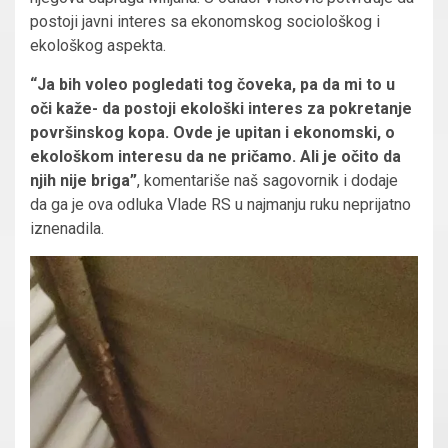
postoji javni interes sa ekonomskog sociološkog i
ekološkog aspekta.
“Ja bih voleo pogledati tog čoveka, pa da mi to u
oči kaže- da postoji ekološki interes za pokretanje
površinskog kopa. Ovde je upitan i ekonomski, o
ekološkom interesu da ne pričamo. Ali je očito da
njih nije briga”
, komentariše naš sagovornik i dodaje
da ga je ova odluka Vlade RS u najmanju ruku neprijatno
iznenadila.