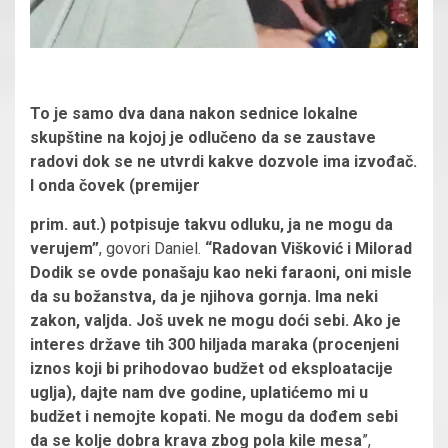
To je samo dva dana nakon sednice lokalne
skupštine na kojoj je odlučeno da se zaustave
radovi dok se ne utvrdi kakve dozvole ima izvođač.
I onda čovek (premijer
prim. aut.) potpisuje takvu odluku, ja ne mogu da
verujem”
, govori Daniel.
“Radovan Višković i Milorad
Dodik se ovde ponašaju kao neki faraoni, oni misle
da su božanstva, da je njihova gornja. Ima neki
zakon, valjda. Još uvek ne mogu doći sebi. Ako je
interes države tih 300 hiljada maraka (procenjeni
iznos koji bi prihodovao budžet od eksploatacije
uglja), dajte nam dve godine, uplatićemo mi u
budžet i nemojte kopati. Ne mogu da dođem sebi
da se kolje dobra krava zbog pola kile mesa
”,