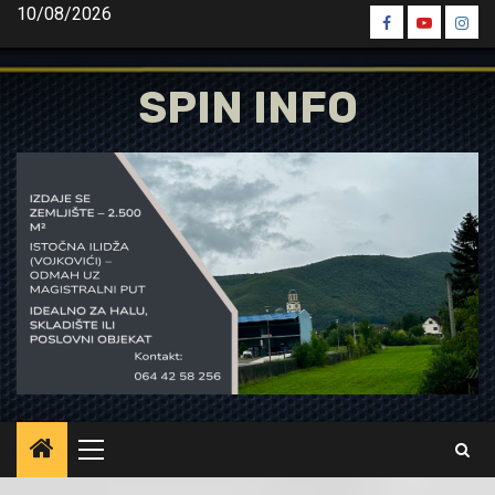
Skip
10/08/2026
Spin
Spin
Spin
to
Facebook
Youtube
Inst
content
SPIN INFO
Primary
Menu