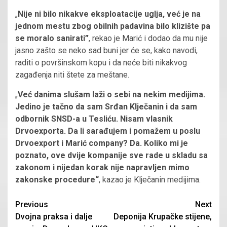
„
Nije ni bilo nikakve eksploatacije uglja, već je na
jednom mestu zbog obilnih padavina bilo klizište pa
se moralo sanirati”
, rekao je Marić i dodao da mu nije
jasno zašto se neko sad buni jer će se, kako navodi,
raditi o površinskom kopu i da neće biti nikakvog
zagađenja niti štete za meštane.
„
Već danima slušam laži o sebi na nekim medijima.
Jedino je tačno da sam Srđan Klječanin i da sam
odbornik SNSD-a u Tesliću. Nisam vlasnik
Drvoexporta. Da li sarađujem i pomažem u poslu
Drvoexport i Marić company? Da. Koliko mi je
poznato, ove dvije kompanije sve rade u skladu sa
zakonom i nijedan korak nije napravljen mimo
zakonske procedure“
, kazao je Klječanin medijima.
Continue
Previous
Next
Dvojna praksa i dalje
Deponija Krupačke stijene,
Reading