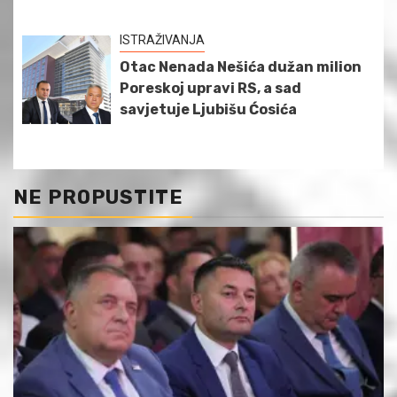
ISTRAŽIVANJA
Otac Nenada Nešića dužan milion
Poreskoj upravi RS, a sad
savjetuje Ljubišu Ćosića
NE PROPUSTITE