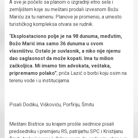
A sve je počelo sa planom o izgradnji etno sela i
zemljištem koje su meštani prodali izvesnom Božu
Mariću za tu namenu. Planove je promenio, a umesto
turističkog kompleksa otvara se rudnik.
“
Eksploataciono polje je na 98 dunuma, međutim,
Božo Marić ima samo 36 dunuma u svom
vlasništvu. Ostalo je suvlasnik, a niko nije njemu
dao saglasnost da može kopati. Ima tu milion
začkoljica. Mi imamo tim advokata, veštaka,
pripremamo polako”
, priča Lazić o borbi koju osim na
terenu vode i u institucijama.
Pisali Dodiku, Viškoviću, Porfiriju, Šmitu
Meštani Bistrice su krajem prošle sedmice pisali
predsedniku i premijeru RS, patrijarhu SPC i Kristijanu