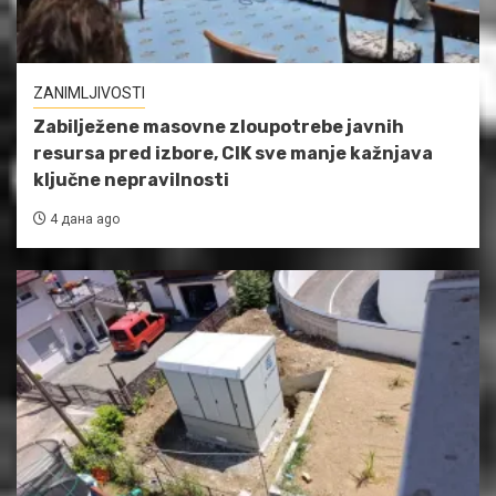
ZANIMLJIVOSTI
Zabilježene masovne zloupotrebe javnih
resursa pred izbore, CIK sve manje kažnjava
ključne nepravilnosti
4 дана ago