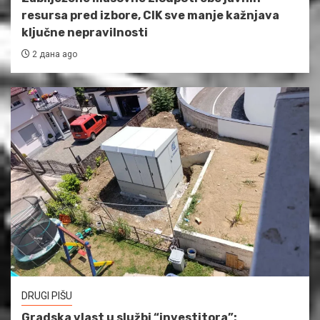
resursa pred izbore, CIK sve manje kažnjava
ključne nepravilnosti
2 дана ago
DRUGI PIŠU
Gradska vlast u službi “investitora”: