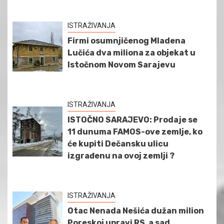
ISTRAŽIVANJA
Firmi osumnjičenog Mladena
Lučića dva miliona za objekat u
Istočnom Novom Sarajevu
ISTRAŽIVANJA
ISTOČNO SARAJEVO: Prodaje se
11 dunuma FAMOS-ove zemlje, ko
će kupiti Dečansku ulicu
izgrađenu na ovoj zemlji ?
ISTRAŽIVANJA
Otac Nenada Nešića dužan milion
Poreskoj upravi RS, a sad