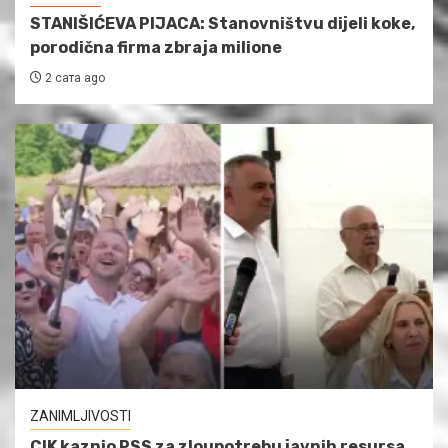
STANIŠIĆEVA PIJACA: Stanovništvu dijeli koke,
porodična firma zbraja milione
2 сата ago
ZANIMLJIVOSTI
CIK kaznio PSS za zloupotrebu javnih resursa