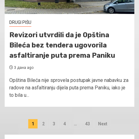
DRUGI PIŠU
Revizori utvrdili da je Opština
Bileća bez tendera ugovorila
asfaltiranje puta prema Paniku
3 дана ago
Opština Bileća nije sprovela postupak javne nabavku za
radove na asfaltiranju dijela puta prema Paniku, iako je
to bila u...
Пагинација
1
2
3
4
…
43
Next
чланака