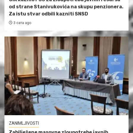
od strane Stanivukovića na skupu penzionera.
Za istu stvar odbili kazniti SNSD
3 сата ago
ZANIMLJIVOSTI
Zabilježene masovne zloupotrebe javnih