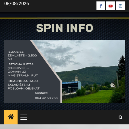
Skip
08/08/2026
Spin
Spin
Spin
to
Facebook
Youtube
Inst
content
SPIN INFO
Primary
Menu