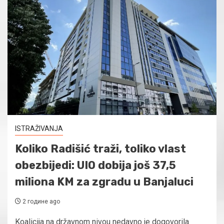
ISTRAŽIVANJA
Koliko Radišić traži, toliko vlast
obezbijedi: UIO dobija još 37,5
miliona KM za zgradu u Banjaluci
2 године ago
Koalicija na državnom nivou nedavno je dogovorila