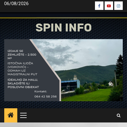
Skip
06/08/2026
Spin
Spin
Spin
to
Facebook
Youtube
Inst
content
SPIN INFO
Primary
Menu