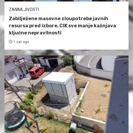
ZANIMLJIVOSTI
Zabilježene masovne zloupotrebe javnih
resursa pred izbore, CIK sve manje kažnjava
ključne nepravilnosti
1 сат ago