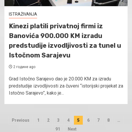
ISTRAŽIVANJA
Kinezi platili privatnoj firmi iz
Banovića 900.000 KM izradu
predstudije izvodljivosti za tunel u
Istočnom Sarajevu
2 године ago
Grad Istočno Sarajevo dao je 20.000 KM za izradu
predstudije izvodljivosti za čuveni “istorijski projekat za
Istočno Sarajevo”, kako je...
Пагинација
Previous
1
2
3
4
5
6
7
8
…
чланака
91
Next