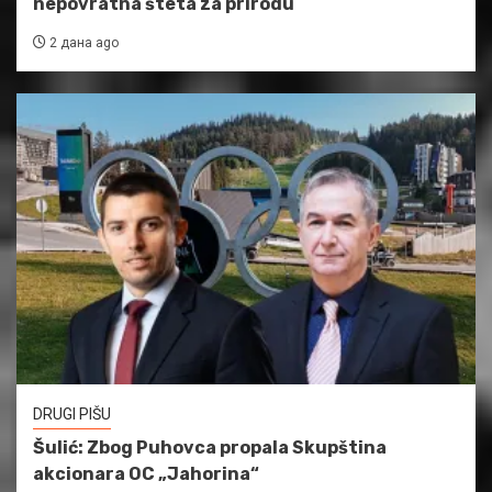
nepovratna šteta za prirodu
2 дана ago
DRUGI PIŠU
Šulić: Zbog Puhovca propala Skupština
akcionara OC „Jahorina“