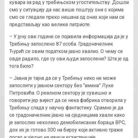
кувара за рад у требињском угоститељству. Дошли
смо у ситуацију да нас више поштују они с којима
смо се гледали преко нишана од оних који нам се
представљају као велике патриоте.
– У јуну ове године се појавила информација да је у
Требињу запослено 87 особа. Градоначелник
Ћурић се овим податком јавно хвалио. О чему се
овде радило, где су ови људи запослени? Шта је од
тога било?
– Јавна је тајна да се у Требињу нико не може
запослити у јавном сектору без “амина” Луке
Петровића. О реалном сектору је сувишно и
говорити јер вијест да се нека фабрика отворила у
Требињу спада у научну фантастику. Срамно је да
се градоначелник јавно на сједницама хвали како
је запослио неколико демобилисаних бораца ВРС,
док их је готово 300 на бироу који активно траже
посао и уједно на ивици егзистенције.