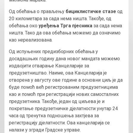
Од обећања о прављењу
бициклистичке стазе
од
20 километара за сада нема ништа. Такође, од
обећања око
уређења Трга пјесника
за сада нема
ништа. Тако да ова обећања можемо да означимо
као нереализована.
Од испуњених предизборних обећања у
досадашњих годину дана новог мандата можемо
издвојити отварање Канцеларије за
предузетништво. Наиме, ова Канцеларија је
отворена у августу ове године а основни циљ је да
буде помоћ већ регистрованим предузетницима
као и помоћ при регистрацији нових самосталних
предузетника. Такође, један од циљева је и
покретање предузетничке дјелатности унутар 24
часа од тренутка подношења захтјева за
регистрацију дјелатности. Ова канцеларија се
налази у згради Градске управе.