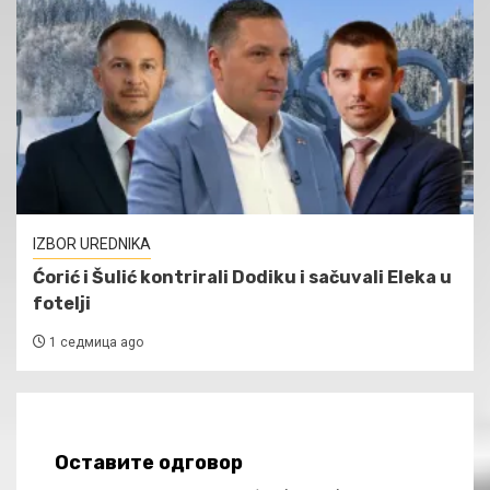
IZBOR UREDNIKA
Ćorić i Šulić kontrirali Dodiku i sačuvali Eleka u
fotelji
1 седмица ago
Оставите одговор