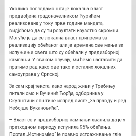
Уколико погледамо шта је локална власт
предвођена градоначелником Ђурићем
реализована у току прве године мандата,
видјећемо да су ти резултати изузетно скромни.
Могуће је да се локална власт припрема за
реализацију обећаног али је времена све мање за
испуњење свега што су обећали у предизборној
кампањи. У сваком случају, ми ћемо наставити да
пратимо рад како ове тако и осталих локалних
самоуправа у Српској.
За сам крај текста, како народ живи у Требињу
питали смо и Вучинић Ђорђа, одборника у
Скупштини општине испред листе „За правду и ред
Небојше Вукановића“.
– Власт се у предизборној кампањи хвалила да је у
претходном периоду испунила 95% обећања.
Портал „Истиномјер“ је правио истраживање гдје