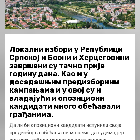
Локални избори у Републици
Српској и Босни и Херцеговини
завршени су тачно прије
годину дана. Као и у
досадашњим предизборним
кампањама и у овој су и
владајући и опозициони
кандидати много обећавали
грађанима.
Да ли би опозициони кандидати испунили своја
предизборна обећања не можемо да судимо, јер