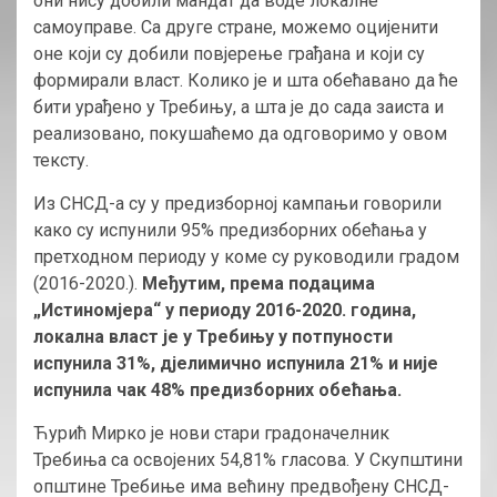
они нису добили мандат да воде локалне
самоуправе. Са друге стране, можемо оцијенити
оне који су добили повјерење грађана и који су
формирали власт. Колико је и шта обећавано да ће
бити урађено у Требињу, а шта је до сада заиста и
реализовано, покушаћемо да одговоримо у овом
тексту.
Из СНСД-а су у предизборној кампањи говорили
како су испунили 95% предизборних обећања у
претходном периоду у коме су руководили градом
(2016-2020.).
Међутим, према подацима
„Истиномјера“ у периоду 2016-2020. година,
локална власт је у Требињу у потпуности
испунила 31%, дјелимично испунила 21% и није
испунила чак 48% предизборних обећања.
Ћурић Мирко је нови стари градоначелник
Требиња са освојених 54,81% гласова. У Скупштини
општине Требиње има већину предвођену СНСД-