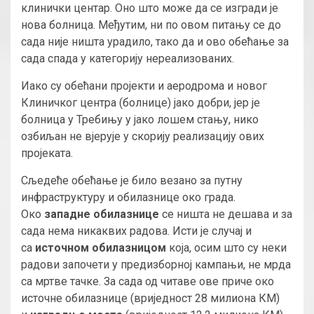
клинички центар. Оно што може да се изгради је
нова болница. Међутим, ни по овом питању се до
сада није ништа урадило, тако да и ово обећање за
сада спада у категорију нереализованих.
Иако су обећани пројекти и аеродрома и новог
Клиничког центра (болнице) јако добри, јер је
болница у Требињу у јако лошем стању, нико
озбиљан не вјерује у скорију реализацију ових
пројеката.
Сљедеће обећање је било везано за путну
инфраструктуру и обилазнице око града.
Око
западне обилазнице
се ништа не дешава и за
сада нема никаквих радова. Исти је случај и
са
источном обилазницом
која, осим што су неки
радови започети у предизборној кампањи, не мрда
са мртве тачке. За сада од читаве ове приче око
источне обилазнице (вриједност 28 милиона КМ)