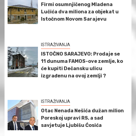
Firmi osumnjičenog Mladena
Lučića dva miliona za objekat u
Istočnom Novom Sarajevu
ISTRAŽIVANJA
ISTOČNO SARAJEVO: Prodaje se
11 dunuma FAMOS-ove zemlje, ko
će kupiti Dečansku ulicu
izgrađenu na ovoj zemlji ?
ISTRAŽIVANJA
Otac Nenada Nešića dužan milion
Poreskoj upravi RS, a sad
savjetuje Ljubišu Ćosića