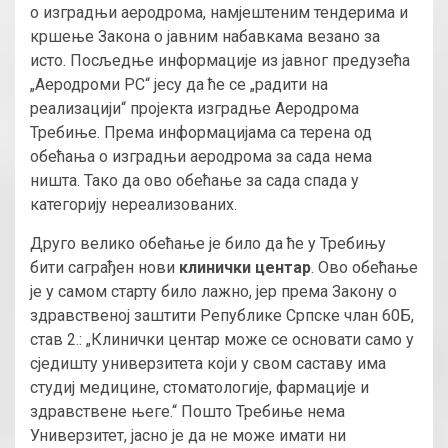
о изградњи аеродрома, намјештеним тендерима и
кршење Закона о јавним набавкама везано за
исто. Посљедње информације из јавног предузећа
„Аеродроми РС“ јесу да ће се „радити на
реализацији“ пројекта изградње Аеродрома
Требиње. Према информацијама са терена од
обећања о изградњи аеродрома за сада нема
ништа. Тако да ово обећање за сада спада у
категорију нереализованих.
Друго велико обећање је било да ће у Требињу
бити саграђен нови
клинички центар
. Ово обећање
је у самом старту било лажно, јер према Закону о
здравственој заштити Републике Српске члан 60Б,
став 2.: „Клинички центар може се основати само у
сједишту универзитета који у свом саставу има
студиј медицине, стоматологије, фармације и
здравствене његе.“ Пошто Требиње нема
Универзитет, јасно је да не може имати ни