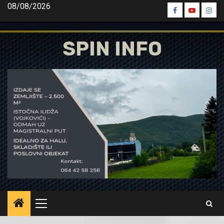
Skip
08/08/2026
Spin
Spin
Spin
to
Facebook
Youtube
Inst
content
SPIN INFO
Primary
Menu