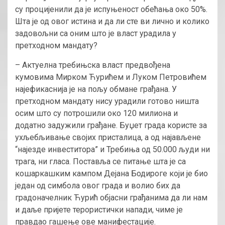
су процијенили да је испуњеност обећања око 50%.
Шта је од овог истина и да ли сте ви лично и колико
задовољни са оним што је власт урадила у
претходном мандату?
– Актуелна требињска власт предвођена
кумовима Мирком Ћурићем и Луком Петровићем
најефикаснија је на пољу обмане грађана. У
претходном мандату нису урадили готово ништа
осим што су потрошили око 120 милиона и
додатно задужили грађане. Буџет града користе за
ухљебљивање својих присталица, а од најављене
“најезде инвеститора” и Требиња од 50.000 људи ни
трага, ни гласа. Поставља се питање шта је са
кошаркашким кампом Дејана Бодироге који је био
један од симбола овог града и волио бих да
градоначелник Ћурић објасни грађанима да ли нам
и даље пријете терористички напади, чиме је
правдао гашење ове манифестације.