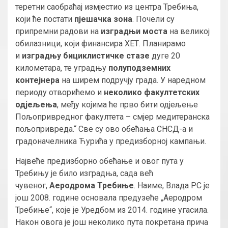
теретни саобраћај измјестио из центра Требиња,
који ће постати
пјешачка зона
. Почели су
припремни радови на
изградњи моста
на великој
обилазници, који финансира ХЕТ. Планирамо
и
изградњу бициклистичке стазе
дуге 20
километара, те уградњу
полуподземних
контејнера
на ширем подручју града. У наредном
периоду отворићемо и
неколико факултетских
одјељења
, међу којима ће прво бити одјељење
Пољопривредног факултета – смјер медитеранска
пољопривреда.“ Све су ово обећања СНСД-а и
градоначелника Ћурића у предизборној кампањи.
Највеће предизборно обећање и овог пута у
Требињу је било изградња, сада већ
чувеног,
Аеродрома Требиње
. Наиме, Влада РС је
још 2008. године основала предузеће „Аеродром
Требиње“, које је Уредбом из 2014. године угасила.
Након овога је још неколико пута покретана прича