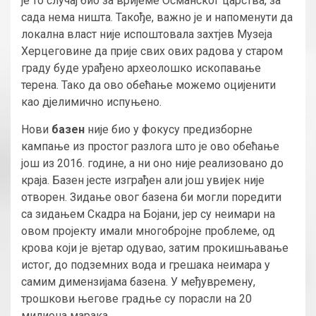
је то случај био за вријеме Османског царства, за
сада нема ништа. Такође, важно је и напоменути да
локална власт није испоштовала захтјев Музеја
Херцеговине да прије свих ових радова у старом
граду буде урађено археолошко ископавање
терена. Тако да ово обећање можемо оцијенити
као дјелимично испуњено.
Нови
базен
није био у фокусу предизборне
кампање из простог разлога што је ово обећање
још из 2016. године, а ни оно није реализовано до
краја. Базен јесте изграђен али још увијек није
отворен. Зидање овог базена би могли поредити
са зидањем Скадра на Бојани, јер су неимари на
овом пројекту имали многобројне проблеме, од
крова који је вјетар одувао, затим прокишњавање
истог, до подземних вода и грешака неимара у
самим димензијама базена. У међувремену,
трошкови његове градње су порасли на 20
милиона марака.