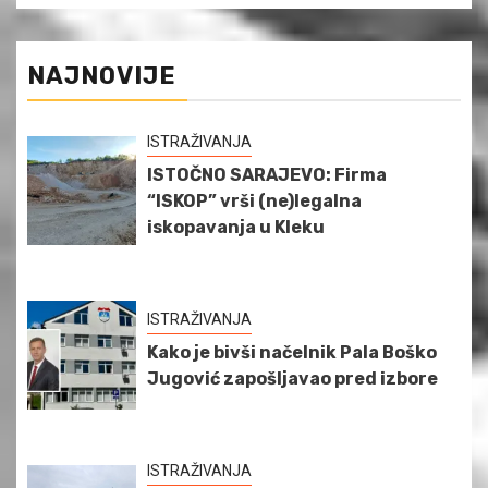
NAJNOVIJE
ISTRAŽIVANJA
ISTOČNO SARAJEVO: Firma
“ISKOP” vrši (ne)legalna
iskopavanja u Kleku
ISTRAŽIVANJA
Kako je bivši načelnik Pala Boško
Jugović zapošljavao pred izbore
ISTRAŽIVANJA