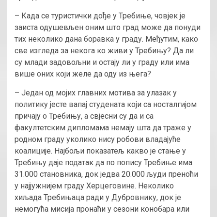
– Када се туристички дође у Требиње, човјек је
заиста одушевљен оним што град може да понуди
тих неколико дана боравка у граду. Међутим, како
све изгледа за некога ко живи у Требињу? Да ли
су млади задовољни и остају ли у граду или има
више оних који желе да оду из њега?
– Један од мојих главних мотива за улазак у
политику јесте вапај студената који са носталгијом
причају о Требињу, а свјесни су да и са
факултетским дипломама немају шта да траже у
родном граду уколико нису робови владајуће
коалиције. Најбољи показатељ какво је стање у
Требињу даје податак да по попису Требиње има
31.000 становника, док једва 20.000 људи преноћи
у најјужнијем граду Херцеговине. Неколико
хиљада Требињаца ради у Дубровнику, док је
немогућа мисија пронаћи у сезони конобара или