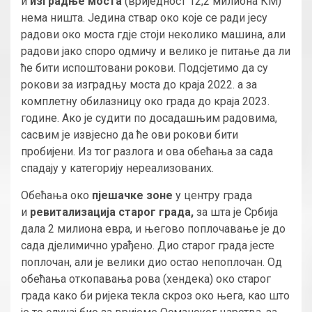
и
изградње моста
(вриједност 12,2 милиона КМ)
нема ништа. Једина ствар око које се ради јесу
радови око моста гдје стоји неколико машина, али
радови јако споро одмичу и велико је питање да ли
ће бити испоштовани рокови. Подсјетимо да су
рокови за изградњу моста до краја 2022. а за
комплетну обилазницу око града до краја 2023.
године. Ако је судити по досадашњим радовима,
сасвим је извјесно да ће ови рокови бити
пробијени. Из тог разлога и ова обећања за сада
спадају у категорију нереализованих.
Обећања око
пјешачке зоне
у центру града
и
ревитализација старог града,
за шта је Србија
дала 2 милиона евра, и његово поплочавање је до
сада дјелимично урађено. Дио старог града јесте
поплочан, али је велики дио остао непоплочан. Од
обећања откопавања рова (хендека) око старог
града како би ријека текла скроз око њега, као што