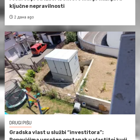
ključne nepravilnosti
2 дана ago
DRUGI PIŠU
Gradska vlast u službi “investitora”:
Popovićima ugrožen opstanak u vlastitoj kući