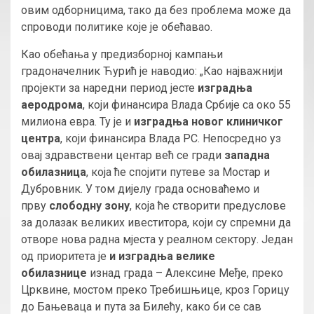
овим одборницима, тако да без проблема може да
спроводи политике које је обећавао.
Као обећања у предизборној кампањи
градоначелник Ћурић је наводио: „Као најважнији
пројекти за наредни период јесте
изградња
аеродрома
, који финансира Влада Србије са око 55
милиона евра. Ту је и
изградња новог клиничког
центра
, који финансира Влада РС. Непосредно уз
овај здравствени центар већ се гради
западна
обилазница
, која ће спојити путеве за Мостар и
Дубровник. У том дијелу града основаћемо и
прву
слободну зону
, која ће створити предуслове
за долазак великих ивеститора, који су спремни да
отворе нова радна мјеста у реалном сектору. Један
од приоритета је
и изградња велике
обилазнице
изнад града – Алексине Међе, преко
Црквине, мостом преко Требишњице, кроз Горицу
до Бањеваца и пута за Билећу, како би се сав