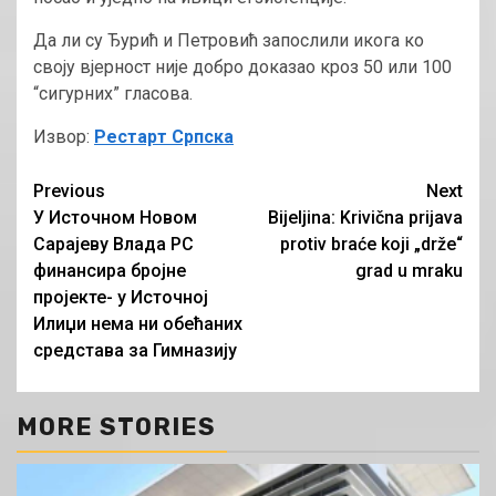
Да ли су Ђурић и Петровић запослили икога ко
своју вјерност није добро доказао кроз 50 или 100
“сигурних” гласова.
Извор:
Рестарт Српска
Continue
Previous
Next
У Источном Новом
Bijeljina: Krivična prijava
Reading
Сарајеву Влада РС
protiv braće koji „drže“
финансира бројне
grad u mraku
пројекте- у Источној
Илиџи нема ни обећаних
средстава за Гимназију
MORE STORIES