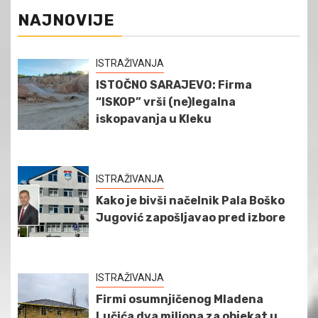
NAJNOVIJE
ISTRAŽIVANJA
ISTOČNO SARAJEVO: Firma
“ISKOP” vrši (ne)legalna
iskopavanja u Kleku
ISTRAŽIVANJA
Kako je bivši načelnik Pala Boško
Jugović zapošljavao pred izbore
ISTRAŽIVANJA
Firmi osumnjičenog Mladena
Lučića dva miliona za objekat u