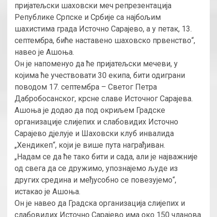
пријатељски шаховски меч репрезентација
Републике Српске и Србије са најбољим
шахистима града Источно Сарајево, а у петак, 13.
септембра, биће наставено шаховско првенство“,
навео је Ашоња.
Он је напоменуо да ће пријатељски мечеви, у
којима ће учествовати 30 екипа, бити одиграни
поводом 17. септембра – Светог Петра
Дабробосанског, крсне славе Источног Сарајева.
Ашоња је додао да под окриљем Градске
организације слијепих и слабовидих Источно
Сарајево дјелује и Шаховски клуб инвалида
„Хендикеп“, који је више пута награђиван.
„Надам се да ће тако бити и сада, али је најважније
од свега да се дружимо, упознајемо људе из
других средина и међусобно се повезујемо“,
истакао је Ашоња.
Он је навео да Градска организација слијепих и
слабовидих Источно Сарајево има око 150 чланова