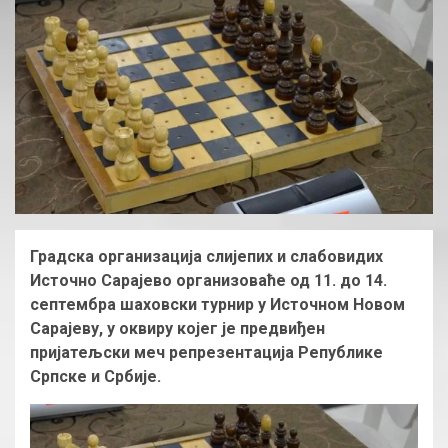
Градска организација слијепих и слабовидих
Источно Сарајево организоваће од 11. до 14.
септембра шаховски турнир у Источном Новом
Сарајеву, у оквиру којег је предвиђен
пријатељски меч репрезентација Републике
Српске и Србије.