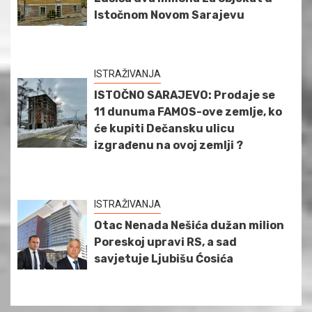
Istočnom Novom Sarajevu
ISTRAŽIVANJA
ISTOČNO SARAJEVO: Prodaje se
11 dunuma FAMOS-ove zemlje, ko
će kupiti Dečansku ulicu
izgrađenu na ovoj zemlji ?
ISTRAŽIVANJA
Otac Nenada Nešića dužan milion
Poreskoj upravi RS, a sad
savjetuje Ljubišu Ćosića