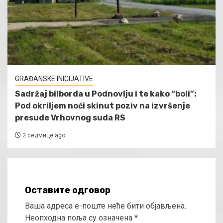
GRAĐANSKE INICIJATIVE
Sadržaj bilborda u Podnovlju i te kako “boli”:
Pod okriljem noći skinut poziv na izvršenje
presude Vrhovnog suda RS
2 седмице ago
Оставите одговор
Ваша адреса е-поште неће бити објављена.
Неопходна поља су означена
*