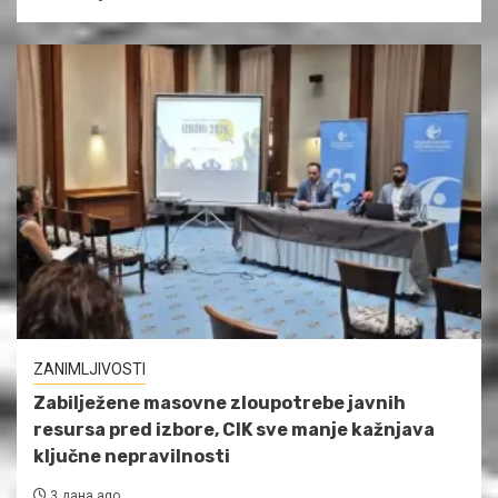
ZANIMLJIVOSTI
Zabilježene masovne zloupotrebe javnih
resursa pred izbore, CIK sve manje kažnjava
ključne nepravilnosti
3 дана ago