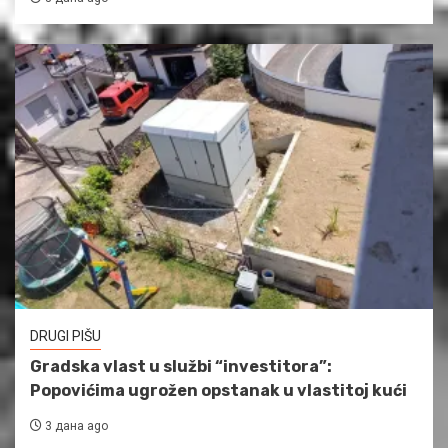
DRUGI PIŠU
Gradska vlast u službi “investitora”:
Popovićima ugrožen opstanak u vlastitoj kući
3 дана ago