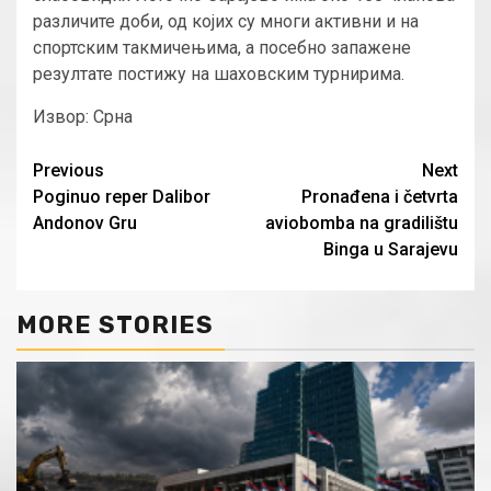
различите доби, од којих су многи активни и на
спортским такмичењима, а посебно запажене
резултате постижу на шаховским турнирима.
Извор: Срна
Continue
Previous
Next
Poginuo reper Dalibor
Pronađena i četvrta
Reading
Andonov Gru
aviobomba na gradilištu
Binga u Sarajevu
MORE STORIES