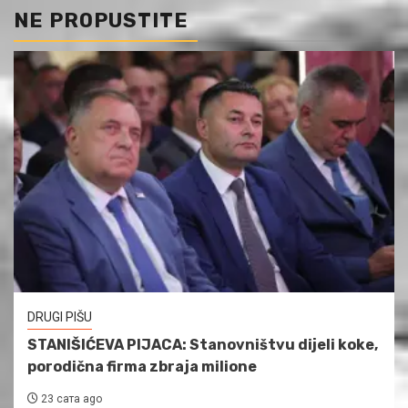
NE PROPUSTITE
DRUGI PIŠU
STANIŠIĆEVA PIJACA: Stanovništvu dijeli koke,
porodična firma zbraja milione
23 сата ago