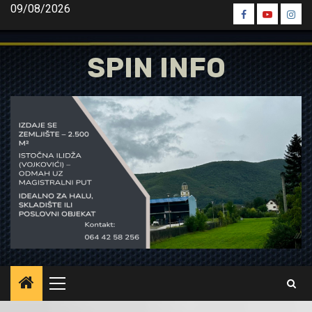
Skip
09/08/2026
Spin
Spin
Spin
to
Facebook
Youtube
Inst
content
SPIN INFO
Primary
Menu