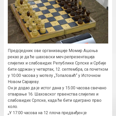
Предсједник ове организације Момир Ашоња
рекао је да ће шаховски меч репрезентација
слијепих и слабовидих Републике Српске и Србије
бити одржан у четвртак, 12. септембра, са почетком
у 10.00 часова у мотелу „Топаловић“ у Источном
Новом Сарајеву.
Он је додао да је истог дана у 15.00 часова свечано
отварање 16. Шаховског првенства слијепих и
слабовидих Српске, када ће бити одиграно прво
коло.
„У 17.00 часова на 12 плоча предвиђен је