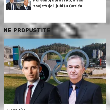
Poreskoj upravi RS, a sad
savjetuje Ljubišu Ćosića
NE PROPUSTITE