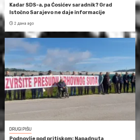
Kadar SDS-a, pa Ćosićev saradnik? Grad
Istočno Sarajevo ne daje informacije
2 дана ago
DRUGI PIŠU
Podnovlje pod pritiskom: Napadnuta