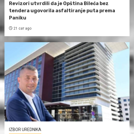
Revizori utvrdili da je Opština Bileća bez
tendera ugovorila asfaltiranje puta prema
Paniku
21 сат ago
IZBOR UREDNIKA