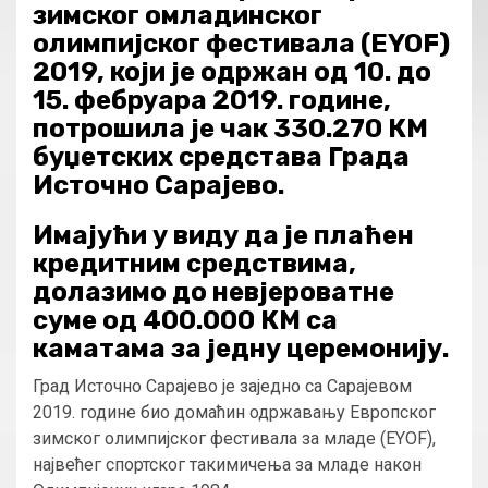
зимског омладинског
олимпијског фестивала (EYOF)
2019, који је одржан од 10. до
15. фебруара 2019. године,
потрошила је чак 330.270 КМ
буџетских средстава Града
Источно Сарајево.
Имајући у виду да је плаћен
кредитним средствима,
долазимо до невјероватне
суме од 400.000 КМ са
каматама за једну церемонију.
Град Источно Сарајево је заједно са Сарајевом
2019. године био домаћин одржавању Европског
зимског олимпијског фестивала за младе (EYOF),
највећег спортског такимичења за младе након