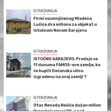
ISTRAŽIVANJA
Firmi osumnjičenog Mladena
Lučića dva miliona za objekat u
Istočnom Novom Sarajevu
ISTRAŽIVANJA
ISTOČNO SARAJEVO: Prodaje se
11 dunuma FAMOS-ove zemlje, ko
će kupiti Dečansku ulicu
izgrađenu na ovoj zemlji ?
ISTRAŽIVANJA
Otac Nenada Nešića dužan milion