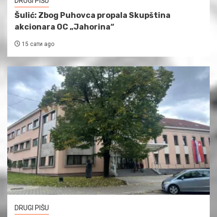
DRUGI PIŠU
Šulić: Zbog Puhovca propala Skupština
akcionara OC „Jahorina“
15 сати ago
DRUGI PIŠU