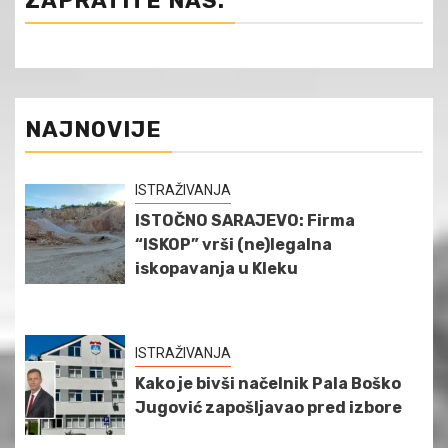
ZAPRATITE NAS:
NAJNOVIJE
ISTRAŽIVANJA
ISTOČNO SARAJEVO: Firma
“ISKOP” vrši (ne)legalna
iskopavanja u Kleku
ISTRAŽIVANJA
Kako je bivši načelnik Pala Boško
Jugović zapošljavao pred izbore