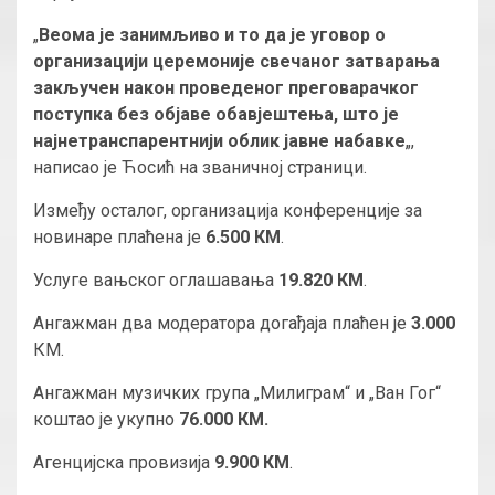
„
Веома је занимљиво и то да је уговор о
организацији церемоније свечаног затварања
закључен након проведеног преговарачког
поступка без објаве обавјештења, што је
најнетранспарентнији облик јавне набавке
„,
написао је Ћосић на званичној страници.
Између осталог, организација конференције за
новинаре плаћена је
6.500 КМ
.
Услуге вањског оглашавања
19.820 КМ
.
Ангажман два модератора догађаја плаћен је
3.000
КМ.
Ангажман музичких група „Милиграм“ и „Ван Гог“
коштао је укупно
76.000 КМ.
Aгенцијска провизија
9.900 КМ
.