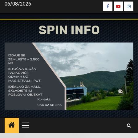
Skip
06/08/2026
Spin
Spin
Spin
to
Facebook
Youtube
Inst
content
SPIN INFO
Primary
Menu