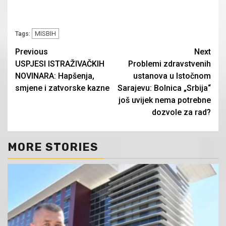
MISBIH
Tags:
Continue
Previous
Next
USPJESI ISTRAŽIVAČKIH
Problemi zdravstvenih
Reading
NOVINARA: Hapšenja,
ustanova u Istočnom
smjene i zatvorske kazne
Sarajevu: Bolnica „Srbija“
još uvijek nema potrebne
dozvole za rad?
MORE STORIES