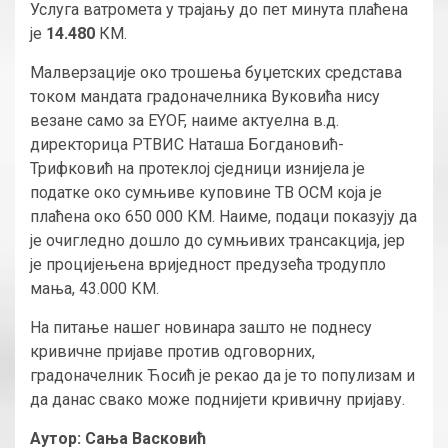
Услуга ватромета у трајању до пет минута плаћена
је
14.480
КМ.
Малверзације око трошења буџетских средстава
током мандата градоначелника Вуковића нису
везане само за EYOF, наиме актуелна в.д.
директорица РТВИС Наташа Богдановић-
Трифковић на протеклој сједници изнијела је
податке око сумњиве куповине ТВ ОСМ која је
плаћена око 650 000 КМ. Наиме, подаци показују да
је очигледно дошло до сумњивих трансакција, јер
је процијењена вриједност предузећа тродупло
мања, 43.000 КМ.
На питање нашег новинара зашто не поднесу
кривичне пријаве против одговорних,
градоначелник Ћосић је рекао да је то популизам и
да данас свако може поднијети кривичну пријаву.
Аутор: Сања Васковић