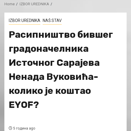
Home
IZBOR UREDNIKA
IZBOR UREDNIKA
NAŠ STAV
Расипништво бившег
градоначелника
Источног Сарајева
Ненада Вуковића-
колико је коштао
EYOF?
5 година ago