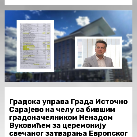
Градска управа Града Источно
Сарајево на челу са бившим
градоначелником Ненадом
Вуковићем за церемонију
свечаног затварања Европског