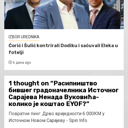
IZBOR UREDNIKA
Ćorić i Šulić kontrirali Dodiku i sačuvali Eleka u
fotelji
6 дана ago
1 thought on “
Расипништво
бившег градоначелника Источног
Сарајева Ненада Вуковића-
колико је коштао EYOF?
”
Повратни пинг:
Дрво вриједности 6 000КМ у
Источном Новом Сарајеву - Spin Info