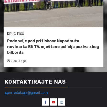
DRUGI PIŠU
Podnovlje pod pritiskom: Napadnuta
novinarka BN TV, mještane policija poziva zbog
bilborda
2 дана ago
KONTAKTIRAJTE NAS
spin.redakcija@gmail.com
Spin
Spin
Spin