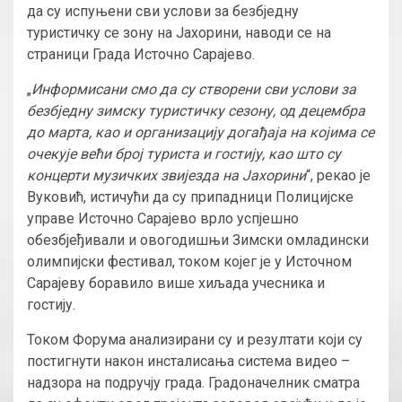
да су испуњени сви услови за безбједну
туристичку се зону на Јахорини, наводи се на
страници Града Источно Сарајево.
„
Информисани смо да су створени сви услови за
безбједну зимску туристичку сезону, од децембра
до марта, као и организацију догађаја на којима се
очекује већи број туриста и гостију, као што су
концерти музичких звијезда на Јахорини
“, рекао је
Вуковић, истичући да су припадници Полицијске
управе Источно Сарајево врло успјешно
обезбјеђивали и овогодишњи Зимски омладински
олимпијски фестивал, током којег је у Источном
Сарајеву боравило више хиљада учесника и
гостију.
Током Форума анализирани су и резултати који су
постигнути након инсталисања система видео –
надзора на подручју града. Градоначелник сматра