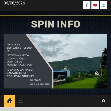
Skip
06/08/2026
Spin
Spin
Spin
to
Facebook
Youtube
Inst
content
SPIN INFO
Primary
Menu