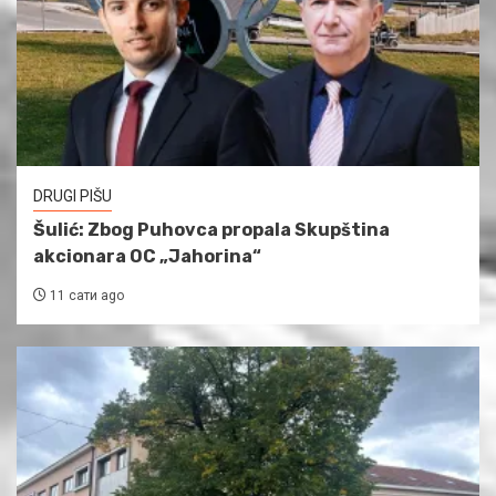
DRUGI PIŠU
Šulić: Zbog Puhovca propala Skupština
akcionara OC „Jahorina“
11 сати ago