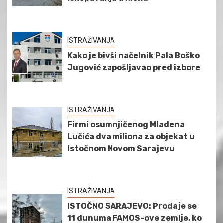
ISTRAŽIVANJA
Kako je bivši načelnik Pala Boško
Jugović zapošljavao pred izbore
ISTRAŽIVANJA
Firmi osumnjičenog Mladena
Lučića dva miliona za objekat u
Istočnom Novom Sarajevu
ISTRAŽIVANJA
ISTOČNO SARAJEVO: Prodaje se
11 dunuma FAMOS-ove zemlje, ko