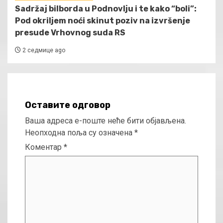
Sadržaj bilborda u Podnovlju i te kako “boli”:
Pod okriljem noći skinut poziv na izvršenje
presude Vrhovnog suda RS
2 седмице ago
Оставите одговор
Ваша адреса е-поште неће бити објављена.
Неопходна поља су означена
*
Коментар
*