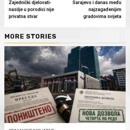
Zajednički djelovati-
Sarajevo i danas među
Reading
nasilje u porodici nije
najzagađenijim
privatna stvar
gradovima svijeta
MORE STORIES