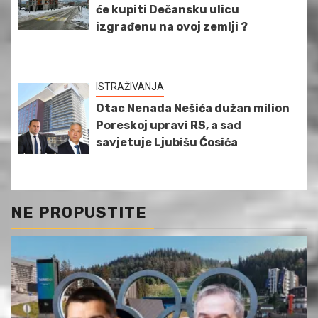
će kupiti Dečansku ulicu
izgrađenu na ovoj zemlji ?
ISTRAŽIVANJA
Otac Nenada Nešića dužan milion
Poreskoj upravi RS, a sad
savjetuje Ljubišu Ćosića
NE PROPUSTITE