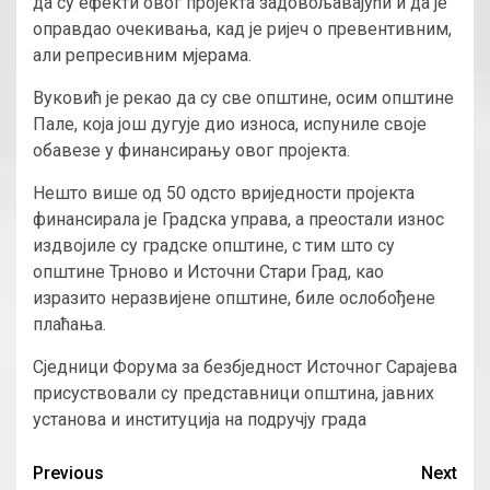
да су ефекти овог пројекта задовољавајући и да је
оправдао очекивања, кад је ријеч о превентивним,
али репресивним мјерама.
Вуковић је рекао да су све општине, осим општине
Пале, која још дугује дио износа, испуниле своје
обавезе у финансирању овог пројекта.
Нешто више од 50 одсто вриједности пројекта
финансирала је Градска управа, а преостали износ
издвојиле су градске општине, с тим што су
општине Трново и Источни Стари Град, као
изразито неразвијене општине, биле ослобођене
плаћања.
Сједници Форума за безбједност Источног Сарајева
присуствовали су представници општина, јавних
установа и институција на подручју града
Continue
Previous
Next