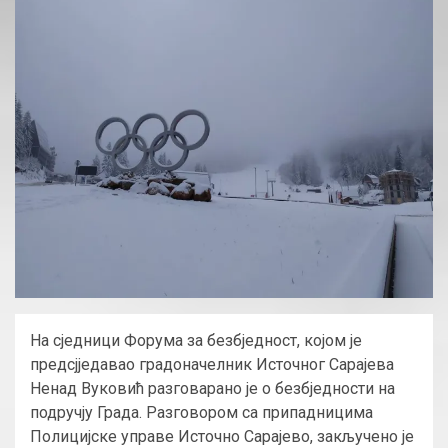
На сједници Форума за безбједност, којом је
предсјједавао градоначелник Источног Сарајева
Ненад Вуковић разговарано је о безбједности на
подручју Града. Разговором са припадницима
Полицијске управе Источно Сарајево, закључено је