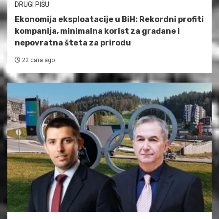
DRUGI PIŠU
Ekonomija eksploatacije u BiH: Rekordni profiti
kompanija, minimalna korist za građane i
nepovratna šteta za prirodu
22 сата ago