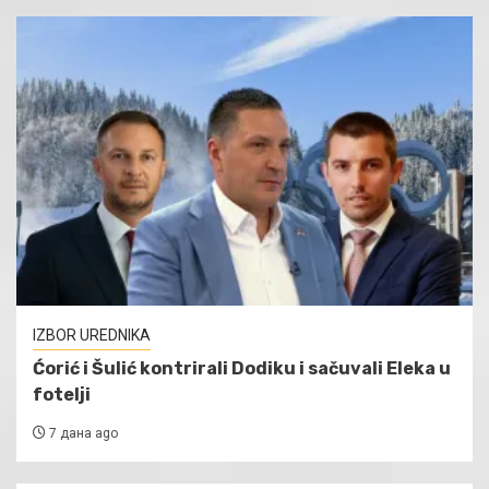
IZBOR UREDNIKA
Ćorić i Šulić kontrirali Dodiku i sačuvali Eleka u
fotelji
7 дана ago