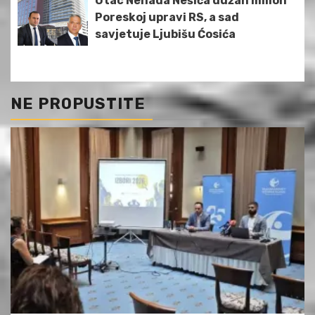
Otac Nenada Nešića dužan milion
Poreskoj upravi RS, a sad
savjetuje Ljubišu Ćosića
NE PROPUSTITE