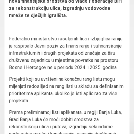
nova finansijska sredstva od Vlade Federacije BiH
za rekonstrukciju ulica, izgradnju vodovodne
mreže te dječijih igrališta.
Federalno ministarstvo raseljenih lica i izbjeglica ranije
je raspisalo Javni poziv za finansiranje i sufinansiranje
infrastrukturnih i drugih projekata od značaja za širu
društvenu zajednicu u mjestima povratka na prostoru
Bosne i Hercegovine u periodu 2024. i 2025. godina.
Projekti koji su uvršteni na konačnu rang listu mogu
mijenjati redoslijed na rang listi u skladu sa definisanim
prioritetima aplikanta, ukoliko je isti aplicirao za više
projekata.
Prema preliminarnoj listi aplikanata, u regiji Banja Luka,
Grad Banja Luka će moći dobiti sredstva za
rekonstrukciju ulica i puteva, izgradnju sekundarne
vodovodne mreže i kanalizacije, sanaciju društvenih