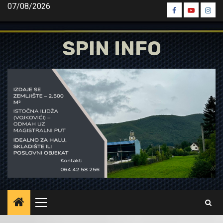
Skip
07/08/2026
Spin
Spin
Spin
to
Facebook
Youtube
Inst
content
SPIN INFO
Primary
Menu