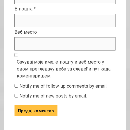
Е-пошта
*
Веб место
Сачувај моје име, е-пошту и веб место у
овом прегледачу веба за следећи пут када
коментаришем.
Notify me of follow-up comments by email.
Notify me of new posts by email.