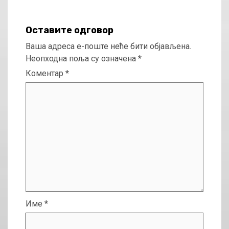
Оставите одговор
Ваша адреса е-поште неће бити објављена.
Неопходна поља су означена
*
Коментар
*
Име
*