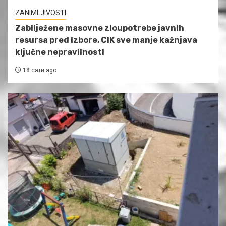
ZANIMLJIVOSTI
Zabilježene masovne zloupotrebe javnih
resursa pred izbore, CIK sve manje kažnjava
ključne nepravilnosti
18 сати ago