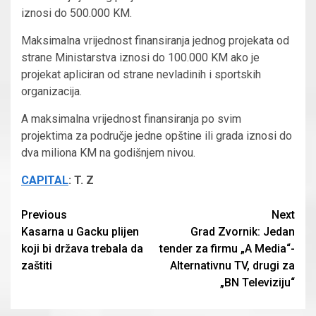
iznosi do 500.000 KM.
Maksimalna vrijednost finansiranja jednog projekata od
strane Ministarstva iznosi do 100.000 KM ako je
projekat apliciran od strane nevladinih i sportskih
organizacija.
A maksimalna vrijednost finansiranja po svim
projektima za područje jedne opštine ili grada iznosi do
dva miliona KM na godišnjem nivou.
CAPITAL
: T. Z
Continue
Previous
Next
Kasarna u Gacku plijen
Grad Zvornik: Jedan
Reading
koji bi država trebala da
tender za firmu „A Media“-
zaštiti
Alternativnu TV, drugi za
„BN Televiziju“