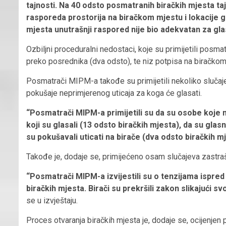
tajnosti. Na 40 odsto posmatranih biračkih mjesta ta
rasporeda prostorija na biračkom mjestu i lokacije 
mjesta unutrašnji raspored nije bio adekvatan za gl
Ozbiljni proceduralni nedostaci, koje su primijetili posma
preko posrednika (dva odsto), te niz potpisa na biračkom s
Posmatrači MIPM-a takođe su primijetili nekoliko slučajev
pokušaje neprimjerenog uticaja za koga će glasati.
“Posmatrači MIPM-a primijetili su da su osobe koje ni
koji su glasali (13 odsto biračkih mjesta), da su glas
su pokušavali uticati na birače (dva odsto biračkih m
Takođe je, dodaje se, primijećeno osam slučajeva zastraši
“Posmatrači MIPM-a izvijestili su o tenzijama ispre
biračkih mjesta. Birači su prekršili zakon slikajući s
se u izvještaju.
Proces otvaranja biračkih mjesta je, dodaje se, ocijenjen