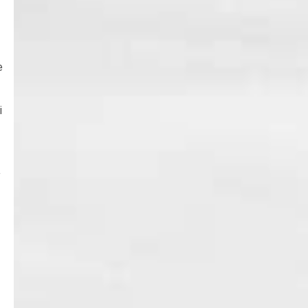
e
i
a