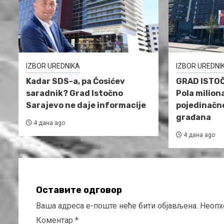
IZBOR UREDNIKA
IZBOR UREDNI
Kadar SDS-a, pa Ćosićev
GRAD ISTO
saradnik? Grad Istočno
Pola milion
Sarajevo ne daje informacije
pojedinačn
građana
4 дана ago
4 дана ago
Оставите одговор
Ваша адреса е-поште неће бити објављена.
Неопх
Коментар
*