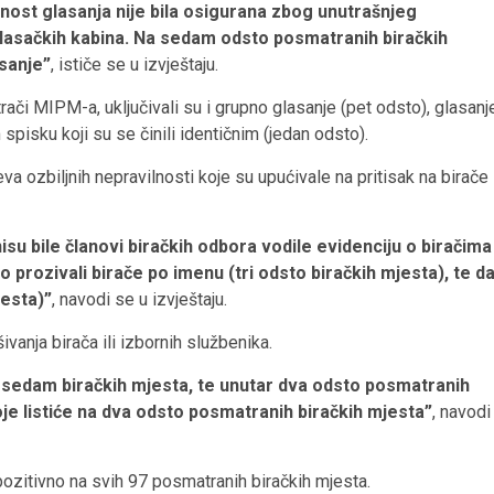
jnost glasanja nije bila osigurana zbog unutrašnjeg
glasačkih kabina. Na sedam odsto posmatranih biračkih
asanje”
, ističe se u izvještaju.
trači MIPM-a, uključivali su i grupno glasanje (pet odsto), glasanj
pisku koji su se činili identičnim (jedan odsto).
a ozbiljnih nepravilnosti koje su upućivale na pritisak na birače 
su bile članovi biračkih odbora vodile evidenciju o biračima
no prozivali birače po imenu (tri odsto biračkih mjesta), te d
jesta)”
, navodi se u izvještaju.
vanja birača ili izbornih službenika.
d sedam biračkih mjesta, te unutar dva odsto posmatranih
voje listiće na dva odsto posmatranih biračkih mjesta”
, navodi
 pozitivno na svih 97 posmatranih biračkih mjesta.