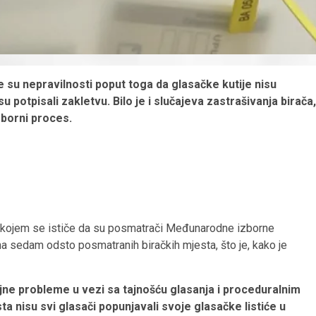
su nepravilnosti poput toga da glasačke kutije nisu
u potpisali zakletvu. Bilo je i slučajeva zastrašivanja birača,
zborni proces.
, u kojem se ističe da su posmatrači Međunarodne izborne
a sedam odsto posmatranih biračkih mjesta, što je, kako je
ne probleme u vezi sa tajnošću glasanja i proceduralnim
 nisu svi glasači popunjavali svoje glasačke listiće u