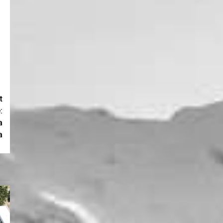
t
:
a
a