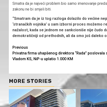
Smatra da je najveći problem bio samo imenovanje predsjed
zakonu ne bi smjeli biti.
“Smatram da je iz tog razloga dolazilo do većine ne
‘stranačkih vojnika’ u sam izborni proces možemo reći
nažalost, kada se jednom ne sankcioniše nije čudo da
demokratičniji od prethodnih, ali da smo još daleko
Continue
Previous
Privatna firma uhapšenog direktora “Rada” poslovala 
Reading
Vladom KS, NiP-u uplatio 1.000 KM
MORE STORIES