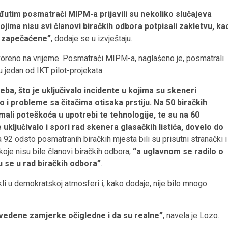
tim posmatrači MIPM-a prijavili su nekoliko slučajeva
ojima nisu svi članovi biračkih odbora potpisali zakletvu, ka
no zapečaćene”
, dodaje se u izvještaju.
otvoreno na vrijeme. Posmatrači MIPM-a, naglašeno je, posmatrali
u jedan od IKT pilot-projekata.
reba, što je uključivalo incidente u kojima su skeneri
kao i probleme sa čitačima otisaka prstiju. Na 50 biračkih
imali poteškoća u upotrebi te tehnologije, te su na 60
je uključivalo i spori rad skenera glasačkih listića, dovelo do
a 92 odsto posmatranih biračkih mjesta bili su prisutni stranački i
oje nisu bile članovi biračkih odbora,
“a uglavnom se radilo o
 se u rad biračkih odbora”
.
kli u demokratskoj atmosferi i, kako dodaje, nije bilo mnogo
avedene zamjerke očigledne i da su realne”
, navela je Lozo.