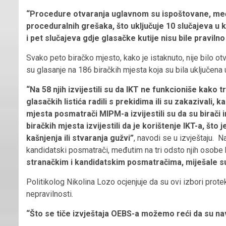
“Procedure otvaranja uglavnom su ispoštovane, među
proceduralnih grešaka, što uključuje 10 slučajeva u k
i pet slučajeva gdje glasačke kutije nisu bile pravil
Svako peto biračko mjesto, kako je istaknuto, nije bilo 
su glasanje na 186 biračkih mjesta koja su bila uključena 
“Na 58 njih izvijestili su da IKT ne funkcioniše kako t
glasačkih listića radili s prekidima ili su zakazivali, 
mjesta posmatrači MIPM-a izvijestili su da su birači 
biračkih mjesta izvijestili da je korištenje IKT-a, što 
kašnjenja ili stvaranja gužvi”
, navodi se u izvještaju. N
kandidatski posmatrači, međutim na tri odsto njih osobe k
stranačkim i kandidatskim posmatračima, miješale su
Politikolog Nikolina Lozo ocjenjuje da su ovi izbori prote
nepravilnosti.
“Što se tiče izvještaja OEBS-a možemo reći da su n