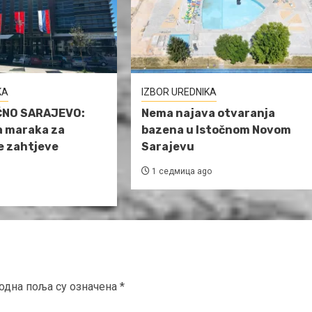
KA
IZBOR UREDNIKA
ČNO SARAJEVO:
Nema najava otvaranja
a maraka za
bazena u Istočnom Novom
e zahtjeve
Sarajevu
1 седмица ago
одна поља су означена
*