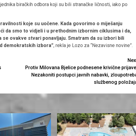
nika biračkih odbora koji su bili stranačke ličnosti, iako po
pravilnosti koje su uočene. Kada govorimo o miješanju
 da smo to vidjeli i u prethodnim izbornim ciklusima i da,
 se ovakve stvari ponavljaju. Smatram da su izbori bili
 od demokratskih izbora”
, rekla je Lozo za “Nezavisne novine”.
Nex
s
Protiv Milovana Bjelice podnesene krivične prijave
Nezakoniti postupci javnih nabavki, zloupotreb
službenog položaj