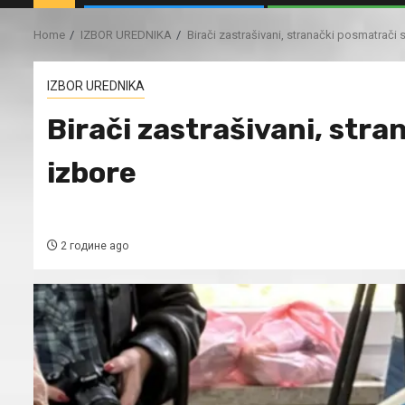
Home
IZBOR UREDNIKA
Birači zastrašivani, stranački posmatrači s
IZBOR UREDNIKA
Birači zastrašivani, stra
izbore
2 године ago