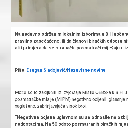
Na nedavno održanim lokalnim izborima u BiH uočene 
pravilno zapečaćene, ili da članovi biračkih odbora nis
ali i primjera da se stranački posmatrači miješaju u i
Piše:
Dragan Sladojević
/
Nezavisne novine
Može se to zaključiti iz izvještaja Misije OEBS-a u BiH
posmatračke misije (MIPM) negativno ocijenili glasanje n
naglašeno, zabrinjavajuće visok broj.
“Negativne ocjene uglavnom su se odnosile na ozbilj
nedostacima. Na 50 odsto posmatranih biračkih mjesta