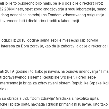
joj je to očigledno bilo malo, pa je s pozicije direktora kroz
32,28KM neto, opet zbog angažovanja u radu laboratorije, samo
ethodnog odnosi na saradnju sa Fondom zdravstvenog osiguranja
vremeno biti i direktorica i raditi u laboratoriji.
. U odluci iz 2018. godine sama sebi je mjesečno isplaćivala
eresa za Dom zdravlja, kao da je zaboravila da je direktorica i
ti 2019. godine i to, kako je navela, na osnovu imenovanja “Tima
sti zdravstvenog sistema Republike Srpske”. Pored sebe
nteresanta je briga za zdravstveni sistem Republike Srpske, koj
iozi.
 se obraćala JZU “Dom zdravlja” Gradiška s nekoliko upita,
e isplate plata, naknada i drugih primanja nisu javne. Isto tako,