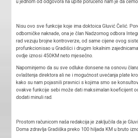
u jednom od odgovora na upite poručeno nam je da ćemo 
Nisu ovo sve funkcije koje ima doktoica Gluvić Čelić. Pore
odborničke naknade, ona je član Nadzornog odbora Integr
rad vezuju brojne kontroverze, od same cijene ovog sistem
profunkcionisao u Gradišci i drugim lokalnim zajednicama.
ovdje iznosi 450KM neto mjesečno.
Napominjemo da su sve odluke donsene na osnovu člana 
ovlaštenja direktora ali ne i mogućnost uvećanja plate k
kako su nam pojasnili pravnici s kojima smo se konsultov
ovakve funkcije sebi može dati maksimalan koeficijent 
dodati minuli rad.
Prostom računicom naša redakcija je zaključila da je Gluv
Doma zdravlja Gradiška preko 100 hiljada KM u bruto izno