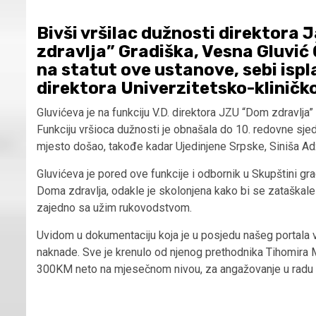
Bivši vršilac dužnosti direktor
zdravlja” Gradiška, Vesna Gluvić 
na statut ove ustanove, sebi ispla
direktora Univerzitetsko-kliničko
Gluvićeva je na funkciju V.D. direktora JZU “Dom zdravlja”
Funkciju vršioca dužnosti je obnašala do 10. redovne sje
mjesto došao, takođe kadar Ujedinjene Srpske, Siniša Ad
Gluvićeva je pored ove funkcije i odbornik u Skupštini gra
Doma zdravlja, odakle je skolonjena kako bi se zataškale b
zajedno sa užim rukovodstvom.
Uvidom u dokumentaciju koja je u posjedu našeg portala vidl
naknade. Sve je krenulo od njenog prethodnika Tihomira Mih
300KM neto na mjesečnom nivou, za angažovanje u radu l