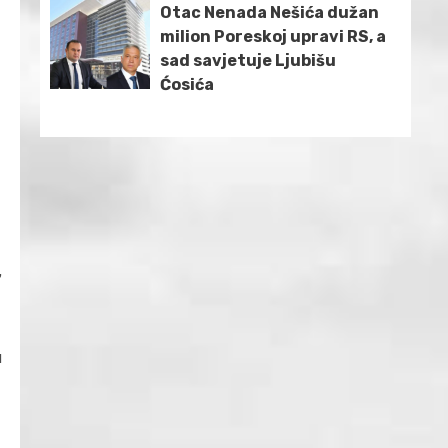
Otac Nenada Nešića dužan
milion Poreskoj upravi RS, a
sad savjetuje Ljubišu
Ćosića
,
u