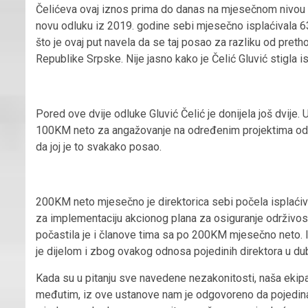
Čelićeva ovaj iznos prima do danas na mjesečnom nivou ali 
novu odluku iz 2019. godine sebi mjesečno isplaćivala 6
što je ovaj put navela da se taj posao za razliku od pr
Republike Srpske. Nije jasno kako je Čelić Gluvić stigla isto
Pored ove dvije odluke Gluvić Čelić je donijela još dvije
100KM neto za angažovanje na određenim projektima od int
da joj je to svakako posao.
200KM neto mjesečno je direktorica sebi počela isplaćiva
za implementaciju akcionog plana za osiguranje održivo
počastila je i članove tima sa po 200KM mjesečno neto. I
je dijelom i zbog ovakog odnosa pojedinih direktora u dub
Kada su u pitanju sve navedene nezakonitosti, naša ekipa
međutim, iz ove ustanove nam je odgovoreno da pojedinačn