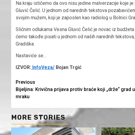
Na kraju ističemo da ovo nisu jedine malverzacije koje j
Gluvić Čelić. U jednom od narednih tekstova pozabavićem
svojim mužem, koji je zaposlen kao radiolog u Bolnici Gra
Sličnim odlukama Vesna Gluvić Čelić je novac iz budžeta 
ćemo takođe pisati u jednom od naših narednih tekstova,
Gradiška.
Nastaviće se…
IZVOR:
InfoVeza/
Bojan Trgić
Continue
Previous
Bijeljina: Krivična prijava protiv braće koji „drže“ grad u
Reading
mraku
MORE STORIES