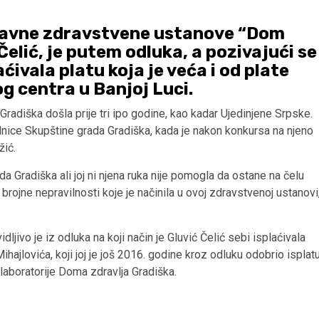
a Javne zdravstvene ustanove “Dom
Čelić, je putem odluka, a pozivajući se
ćivala platu koja je veća i od plate
g centra u Banjoj Luci.
 Gradiška došla prije tri ipo godine, kao kadar Ujedinjene Srpske.
dnice Skupštine grada Gradiška, kada je nakon konkursa na njeno
žić.
da Gradiška ali joj ni njena ruka nije pomogla da ostane na čelu
rojne nepravilnosti koje je načinila u ovoj zdravstvenoj ustanovi
jivo je iz odluka na koji način je Gluvić Čelić sebi isplaćivala
ajlovića, koji joj je još 2016. godine kroz odluku odobrio isplat
aboratorije Doma zdravlja Gradiška.