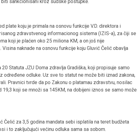
biti sankcionisani kroz sudske postupke.
d plate koju je primala na osnovu funkcije V.D. direktora i
isanog zdravstvenog informacionog sistema (IZIS-a), za čiji se
a koji je plaćen oko 25 miliona KM, a on još nije
 Visina naknade na osnovu funkcije koju Gluvić Čelić obavlja
20 Statuta JZU Doma zdravlja Gradiška, koji propisuje samo
roz određene odluke. Uz sve to statut ne može biti iznad zakona,
ali. Pravnici tvrde da po Zakonu o platamau zdravstvu, nosilac
od 19,3 koji se množi sa 145KM, na dobijeni iznos se samo može
ić Čelić za 3,5 godina mandata sebi isplatila na teret budžeta
si i to zaključujući većinu odluka sama sa sobom.