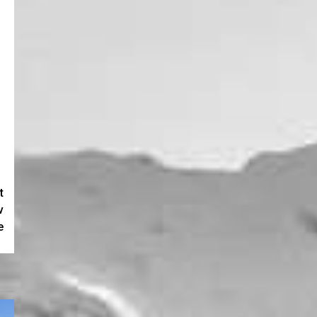
t
v
e