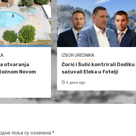
KA
IZBOR UREDNIKA
a otvaranja
Ćorić i Šulić kontrirali Dodiku 
stočnom Novom
sačuvali Eleka u fotelji
6 дана ago
одна поља су означена
*