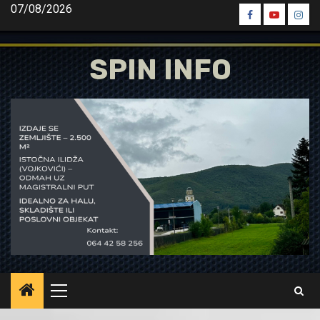
Skip
07/08/2026
Spin
Spin
Spin
to
Facebook
Youtube
Inst
content
SPIN INFO
Primary
Menu