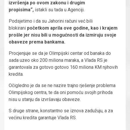
izvršenja po ovom zakonu i drugim
propisima“,
istakli su tada u Agenciji.
Podsjetimo i da su Jahorini računi već bili
blokirani
početkom aprila ove godine, kao i krajem
prošle jer nisu bili u mogućnosti da izmiruju svoje
obaveze prema bankama.
Procjenjuje se da je Olimpijski centar od banaka do
sada uzeo oko 200 miliona maraka, a Vlada RS je
garantovala za gotovo gotovo 160 miliona KM njihovih
kredita.
Očigledno je da se ne nazire trajno rješenje problema
Olimpijskog centra, te da oni pomoću svojih prihoda
nisu u stanju da izvršavaju obaveze.
S druge strane, konstantno se iznova zadužuju, a za
većinu kredita garantuje Vlada RS.