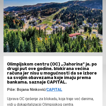
Olimpijskom centru (OC) „Jahorina“ je, po
drugi put ove godine, blokirana većina
računa jer nisu u mogućnosti da se izbore
sa svojim obavezama koje imaju prema
bankama, saznaje CAPITAL.
Piše: Bojana Ninković/
CAPITAL
Uprava OC rješenje za blokadu, koja traje već danima,
vidi u dokapitalizaciji Olimpijskog centra.