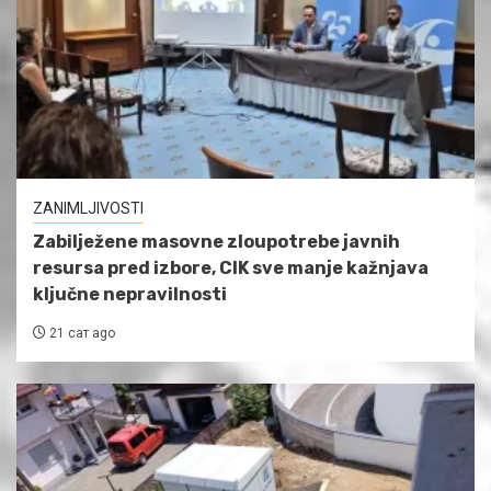
ZANIMLJIVOSTI
Zabilježene masovne zloupotrebe javnih
resursa pred izbore, CIK sve manje kažnjava
ključne nepravilnosti
21 сат ago