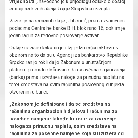
vrijednosti“,
navedeno je u prijedlogu odluke o šestoj
emisiji redovnih akcija koji je Skupština usvojila.
Važno je napomenuti da je „Jahorini“, prema zvaničnim
podacima Centralne banke BiH, blokirano 16, dok im je
jedan račun za redovno poslovanje aktivan.
Ostaje nejasno kako im je i taj jedan račun aktivan s
obzirom na to da su u Agenciji za bankarstvo Republike
Srpske ranije rekli da je Zakonom o unutrašnjem
platnom prometu definisano da ovlašćena organizacija
(banka) prima i izvršava naloge za prinudnu naplatu na
teret sredstava na svim računima poslovnog subjekta
otvorenim u banci.
„Zakonom je definisano i da se sredstva na
računima organizacionih dijelova i računima za
posebne namjene takođe koriste za izvršenje
naloga za prinudnu naplatu, osim sredstava na
računima za posebne namjene koja su izuzeta od