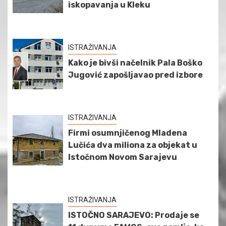
iskopavanja u Kleku
ISTRAŽIVANJA
Kako je bivši načelnik Pala Boško
Jugović zapošljavao pred izbore
ISTRAŽIVANJA
Firmi osumnjičenog Mladena
Lučića dva miliona za objekat u
Istočnom Novom Sarajevu
ISTRAŽIVANJA
ISTOČNO SARAJEVO: Prodaje se