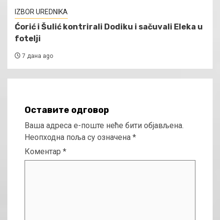
IZBOR UREDNIKA
Ćorić i Šulić kontrirali Dodiku i sačuvali Eleka u
fotelji
7 дана ago
Оставите одговор
Ваша адреса е-поште неће бити објављена.
Неопходна поља су означена
*
Коментар
*