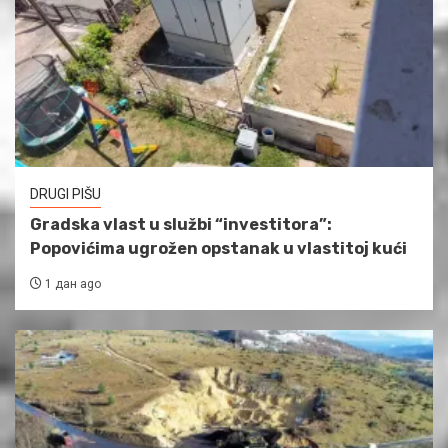
DRUGI PIŠU
Gradska vlast u službi “investitora”:
Popovićima ugrožen opstanak u vlastitoj kući
1 дан ago