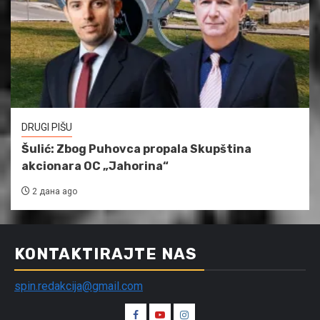
DRUGI PIŠU
Šulić: Zbog Puhovca propala Skupština
akcionara OC „Jahorina“
2 дана ago
KONTAKTIRAJTE NAS
spin.redakcija@gmail.com
Spin
Spin
Spin