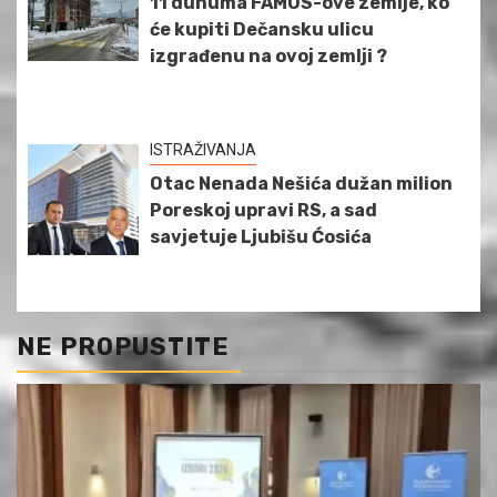
11 dunuma FAMOS-ove zemlje, ko
će kupiti Dečansku ulicu
izgrađenu na ovoj zemlji ?
ISTRAŽIVANJA
Otac Nenada Nešića dužan milion
Poreskoj upravi RS, a sad
savjetuje Ljubišu Ćosića
NE PROPUSTITE