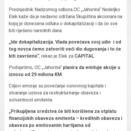
Predsjednik Nadzornog odbora OC „Jahorina“ Nedeljko
Elek kaže da je nedavno održana Skupština akcionara na
kojoj je donesena odluka o dokapitalizaciji i da će sve
biti riješeno narednih dana.
„Ide dokapitalizacija. Vlada povećava svoj udio i od
tog novca ćemo zatvoriti veći dio dugovanja i to će
biti završeno“
, rekao je Elek za
CAPITAL
.
Podsjetimo, OC „Jahorina“
planira da emituje akcije u
iznosu od 29 miliona KM
.
Ciljevi emisije su povećanje osnovnog kapitala i
stvaranje uslova za restrukturiranje obaveza i
solventnost emitenta.
„Prikupljena sredstva će biti korištena za otplatu
finansijskih obaveza emitenta – kreditnih obaveza i
obaveza po emitovanim hartijama od