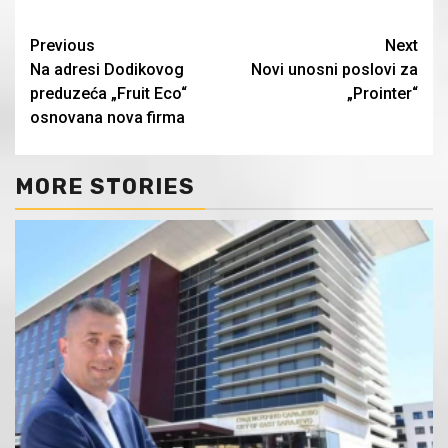
Continue
Previous
Next
Na adresi Dodikovog
Novi unosni poslovi za
Reading
preduzeća „Fruit Eco“
„Prointer“
osnovana nova firma
MORE STORIES