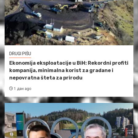
DRUGI PIŠU
Ekonomija eksploatacije u BiH: Rekordni profiti
kompanija, minimalna korist za građane i
nepovratna šteta za prirodu
1 дан ago