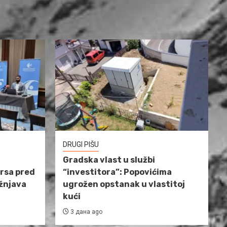
DRUGI PIŠU
Gradska vlast u službi
rsa pred
“investitora”: Popovićima
ažnjava
ugrožen opstanak u vlastitoj
kući
3 дана ago