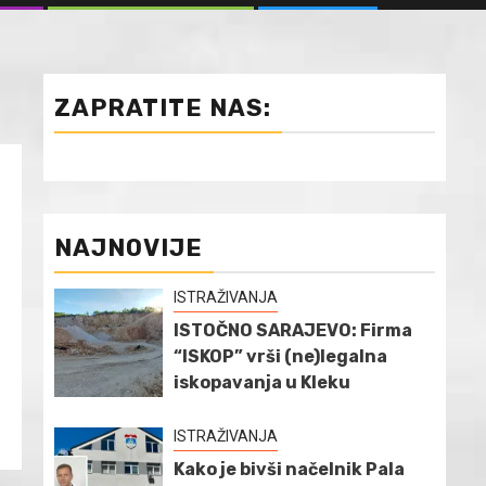
ZAPRATITE NAS:
NAJNOVIJE
ISTRAŽIVANJA
ISTOČNO SARAJEVO: Firma
“ISKOP” vrši (ne)legalna
iskopavanja u Kleku
ISTRAŽIVANJA
Kako je bivši načelnik Pala