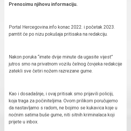
Prenosimu njihovu informaciju.
Portal Hercegovina.info konac 2022. i početak 2023.
pamtit će po nizu pokušaja pritisaka na redakciju.
Nakon poruka “imate dvije minute da ugasite vijest”
jutros smo na privatnom vozilu čelnog čovjeka redakcije
zatekli sve četiri nožem razrezane gume.
Kao i dosadašnje, i ovaj pritisak smo prijavili policiji,
koja traga za počiniteljima. Ovom prilikom poručujemo
da nastavljamo s radom, ne bojimo se kukavica koje u
noćnim satima buše gume, niti sitnih kriminalaca koji
prijete u inbox.