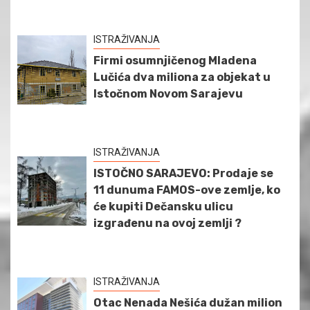
ISTRAŽIVANJA
Firmi osumnjičenog Mladena
Lučića dva miliona za objekat u
Istočnom Novom Sarajevu
ISTRAŽIVANJA
ISTOČNO SARAJEVO: Prodaje se
11 dunuma FAMOS-ove zemlje, ko
će kupiti Dečansku ulicu
izgrađenu na ovoj zemlji ?
ISTRAŽIVANJA
Otac Nenada Nešića dužan milion