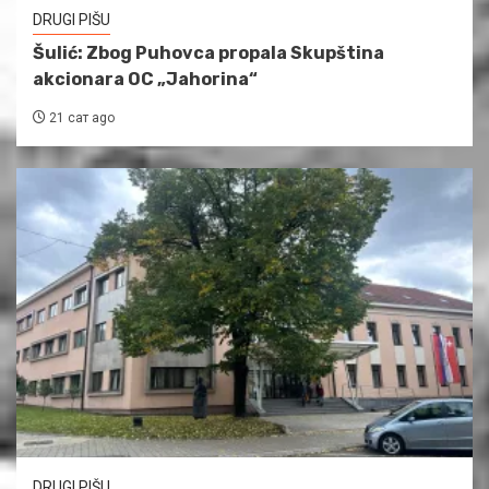
DRUGI PIŠU
Šulić: Zbog Puhovca propala Skupština
akcionara OC „Jahorina“
21 сат ago
DRUGI PIŠU