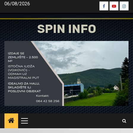
Skip
06/08/2026
Spin
Spin
Spin
to
Facebook
Youtube
Inst
content
SPIN INFO
Primary
Menu