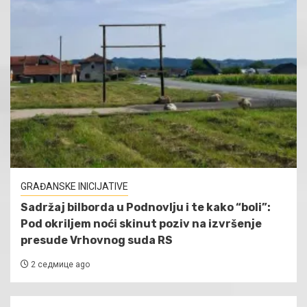
GRAĐANSKE INICIJATIVE
Sadržaj bilborda u Podnovlju i te kako “boli”:
Pod okriljem noći skinut poziv na izvršenje
presude Vrhovnog suda RS
2 седмице ago