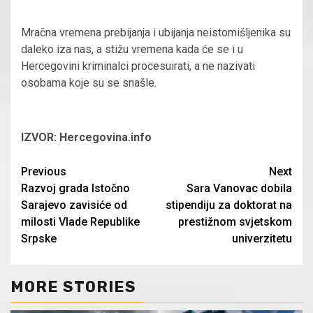
Mračna vremena prebijanja i ubijanja neistomišljenika su
daleko iza nas, a stižu vremena kada će se i u
Hercegovini kriminalci procesuirati, a ne nazivati
osobama koje su se snašle.
IZVOR: Hercegovina.info
Continue
Previous
Next
Razvoj grada Istočno
Sara Vanovac dobila
Reading
Sarajevo zavisiće od
stipendiju za doktorat na
milosti Vlade Republike
prestižnom svjetskom
Srpske
univerzitetu
MORE STORIES