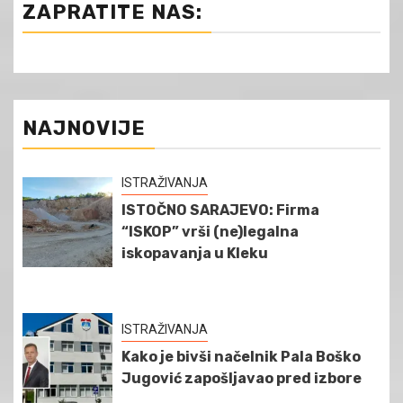
ZAPRATITE NAS:
NAJNOVIJE
ISTRAŽIVANJA
ISTOČNO SARAJEVO: Firma
“ISKOP” vrši (ne)legalna
iskopavanja u Kleku
ISTRAŽIVANJA
Kako je bivši načelnik Pala Boško
Jugović zapošljavao pred izbore