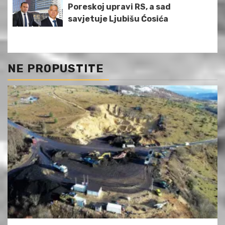
Poreskoj upravi RS, a sad
savjetuje Ljubišu Ćosića
NE PROPUSTITE