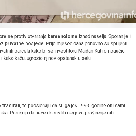
ore se protiv otvaranja
kamenoloma
iznad naselja. Sporan je i
roz
privatne posjede
. Prije mjesec dana ponovno su spriječili
rivatnih parcela kako bi se investitoru Majdan Kuti omogućio
bi, kako kažu, ugrozio njihov opstanak u selu.
 trasiran
, te podsjećaju da su ga još 1993. godine oni sami
tnika. Poručuju da neće dopustiti njegovo proširenje niti