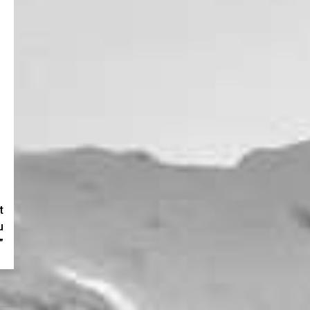
t
u
”