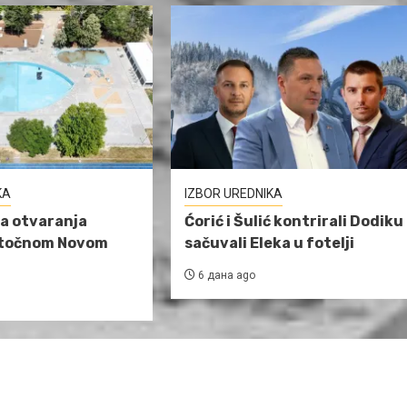
KA
IZBOR UREDNIKA
a otvaranja
Ćorić i Šulić kontrirali Dodiku 
stočnom Novom
sačuvali Eleka u fotelji
6 дана ago