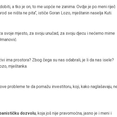
dobiti, a tko je on, to me uopće ne zanima. Ovdje je po meni riječ
rod se ništa ne pita“, ističe Goran Lozo, mještanin naselja Kuti.
a svoje mjesto, za svoju unučad, za svoju djecu i nećemo mirne
 Omanović.
živi ima prostora? Zbog čega su nas odabrali, je li da nas isele?
ozo, mještanka.
hove probleme te da pomažu investitoru, koji, kako naglašavaju, n
banističku dozvolu
, koja još nije pravomoćna, jasno je i meni i