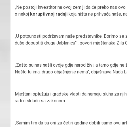
„Ne postoji investitor na ovoj zemlji da će preko nas ovo 
o nekoj
koruptivnoj radnji
koja ništa ne prihvaća naše, na
„U potpunosti podržavam naše predstavnike. Borimo se z
duše dopustiti drugu Jablanicu“ , govori mještanaka Zila
„Zašto su nas našli ovdje gdje narod živi, a tamo gdje ne 
Nešto tu ima, drugo objašnjenje nema“, objašnjava Nada L
Mještani optužuju i gradske vlasti da nemaju sluha za nji
radi u skladu sa zakonom.
„Samim tim da su oni za četiri godine dobili samo ovu
ur