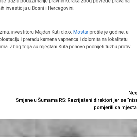
atnije tražiti poduzimanje pravnih koraka zbog povrede prava na
 investicija u Bosni i Hercegovini.
izma, investitoru Majdan Kuti d.o.o.
Mostar
prošle je godine, u
oataciju i preradu kamena vapnenca i dolomita na lokalitetu
tima. Zbog toga su mještani Kuta ponovo podnijeli tužbu protiv
Nex
Smjene u Šumama RS: Razriješeni direktori jer se “nis
pomjerili sa mjesta