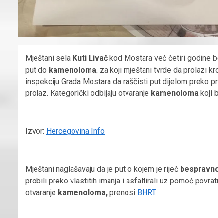
Mještani sela
Kuti Livač
kod Mostara već četiri godine b
put do
kamenoloma
, za koji mještani tvrde da prolazi k
inspekciju Grada Mostara da raščisti put dijelom preko p
prolaz. Kategorički odbijaju otvaranje
kamenoloma
koji 
Izvor:
Hercegovina Info
Mještani naglašavaju da je put o kojem je riječ
bespravno
probili preko vlastitih imanja i asfaltirali uz pomoć povra
otvaranje
kamenoloma,
prenosi
BHRT
.