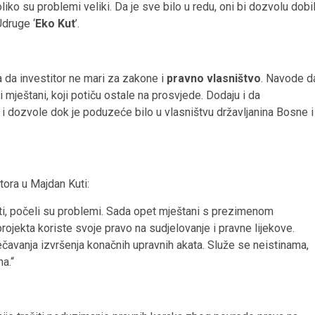
iko su problemi veliki. Da je sve bilo u redu, oni bi dozvolu dobil
Udruge ‘
Eko Kut
’.
a da investitor ne mari za zakone i
pravno vlasništvo
. Navode d
ni mještani, koji potiču ostale na prosvjede. Dodaju i da
 dozvole dok je poduzeće bilo u vlasništvu državljanina Bosne i
ora u Majdan Kuti:
uti, počeli su problemi. Sada opet mještani s prezimenom
jekta koriste svoje pravo na sudjelovanje i pravne lijekove.
čavanja izvršenja konačnih upravnih akata. Služe se neistinama,
a.“