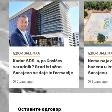
IZBOR UREDNIKA
IZBOR UREDNI
Kadar SDS-a, pa Ćosićev
Nema najav
saradnik? Grad Istočno
bazena u I
Sarajevo ne daje informacije
Sarajevu
2 дана ago
5 дана ago
Оставите одговор