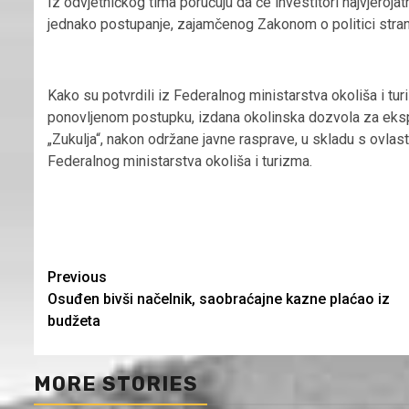
Iz odvjetničkog tima poručuju da će investitori najvjeroj
jednako postupanje, zajamčenog Zakonom o politici stranih
Kako su potvrdili iz Federalnog ministarstva okoliša i tur
ponovljenom postupku, izdana okolinska dozvola za ekspl
„Zukulja“, nakon održane javne rasprave, u skladu s ovlas
Federalnog ministarstva okoliša i turizma.
Continue
Previous
Osuđen bivši načelnik, saobraćajne kazne plaćao iz
Reading
budžeta
MORE STORIES