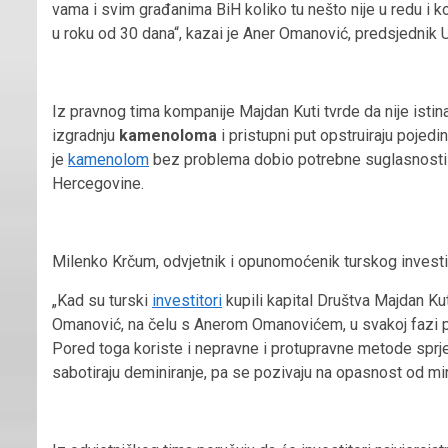
vama i svim građanima BiH koliko tu nešto nije u redu i kol
u roku od 30 dana“, kazai je Aner Omanović, predsjednik 
Iz pravnog tima kompanije Majdan Kuti tvrde da nije istin
izgradnju
kamenoloma
i pristupni put opstruiraju pojedi
je
kamenolom
bez problema dobio potrebne suglasnosti i
Hercegovine.
Milenko Krčum, odvjetnik i opunomoćenik turskog investit
„Kad su turski
investitori
kupili kapital Društva Majdan K
Omanović, na čelu s Anerom Omanovićem, u svakoj fazi pro
Pored toga koriste i nepravne i protupravne metode sprje
sabotiraju deminiranje, pa se pozivaju na opasnost od min