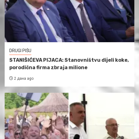
DRUGI PIŠU
STANIŠIĆEVA PIJACA: Stanovništvu dijeli koke,
porodična firma zbraja milione
2 дана ago