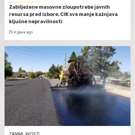
Zabilježene masovne zloupotrebe javnih
resursa pred izbore, CIK sve manje kažnjava
ključne nepravilnosti
4 дана ago
ZANIMLJIVOSTI