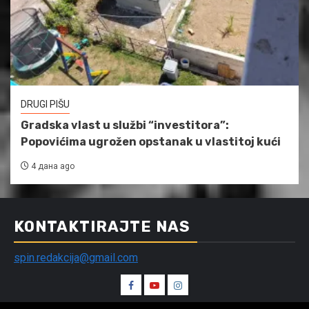
DRUGI PIŠU
Gradska vlast u službi “investitora”:
Popovićima ugrožen opstanak u vlastitoj kući
4 дана ago
KONTAKTIRAJTE NAS
spin.redakcija@gmail.com
Spin
Spin
Spin
Facebook
Youtube
Instagram