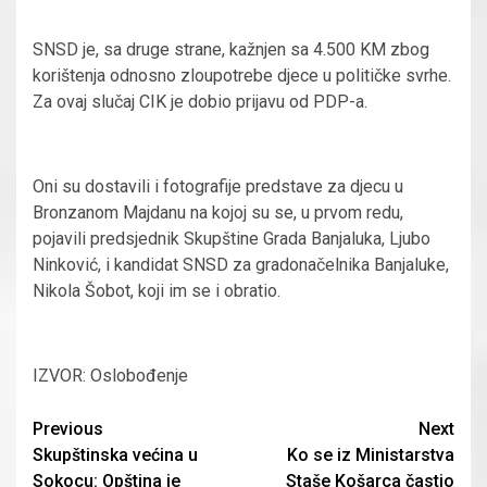
SNSD je, sa druge strane, kažnjen sa 4.500 KM zbog
korištenja odnosno zloupotrebe djece u političke svrhe.
Za ovaj slučaj CIK je dobio prijavu od PDP-a.
Oni su dostavili i fotografije predstave za djecu u
Bronzanom Majdanu na kojoj su se, u prvom redu,
pojavili predsjednik Skupštine Grada Banjaluka, Ljubo
Ninković, i kandidat SNSD za gradonačelnika Banjaluke,
Nikola Šobot, koji im se i obratio.
IZVOR: Oslobođenje
Continue
Previous
Next
Skupštinska većina u
Ko se iz Ministarstva
Reading
Sokocu: Opština je
Staše Košarca častio