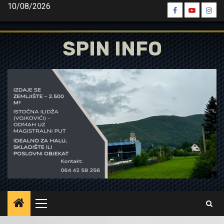
Skip
10/08/2026
Spin
Spin
Spin
to
Facebook
Youtube
Inst
content
SPIN INFO
Primary
Menu