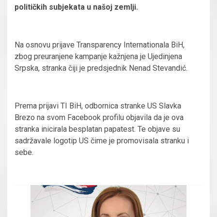
političkih subjekata u našoj zemlji.
Na osnovu prijave Transparency Internationala BiH,
zbog preuranjene kampanje kažnjena je Ujedinjena
Srpska, stranka čiji je predsjednik Nenad Stevandić.
Prema prijavi TI BiH, odbornica stranke US Slavka
Brezo na svom Facebook profilu objavila da je ova
stranka inicirala besplatan papatest. Te objave su
sadržavale logotip US čime je promovisala stranku i
sebe.