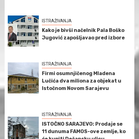
ISTRAŽIVANJA
Kako je bivši načelnik Pala Boško
Jugović zapošljavao pred izbore
ISTRAŽIVANJA
Firmi osumnjičenog Mladena
Lučića dva miliona za objekat u
Istočnom Novom Sarajevu
ISTRAŽIVANJA
ISTOČNO SARAJEVO: Prodaje se
11 dunuma FAMOS-ove zemlje, ko
će kupiti Dečansku ulicu