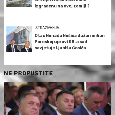
izgrađenu na ovoj zemlji ?
ISTRAŽIVANJA
Otac Nenada Nešića dužan milion
Poreskoj upravi RS, a sad
savjetuje Ljubišu Ćosića
NE PROPUSTITE