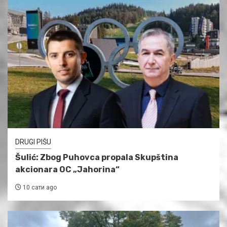
DRUGI PIŠU
Šulić: Zbog Puhovca propala Skupština
akcionara OC „Jahorina“
10 сати ago