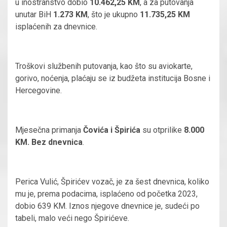
u inostranstvo dobio
10.462,25 KM
, a za putovanja
unutar BiH
1.273 KM
, što je ukupno
11.735,25 KM
isplaćenih za dnevnice.
Troškovi službenih putovanja, kao što su aviokarte,
gorivo, noćenja, plaćaju se iz budžeta institucija Bosne i
Hercegovine.
Mjesečna primanja
Čovića i Špirića
su otprilike
8.000
KM. Bez dnevnica
.
Perica Vulić, Špirićev vozač, je za šest dnevnica, koliko
mu je, prema podacima, isplaćeno od početka 2023,
dobio 639 KM. Iznos njegove dnevnice je, sudeći po
tabeli, malo veći nego Špirićeve.