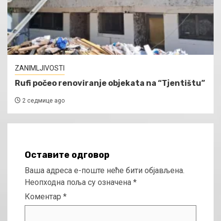
ZANIMLJIVOSTI
Rufi počeo renoviranje objekata na “Tjentištu”
2 седмице ago
Оставите одговор
Ваша адреса е-поште неће бити објављена.
Неопходна поља су означена
*
Коментар
*