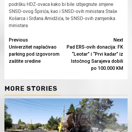
podršku HDZ-ovaca kako bi bile izbjegnute smjene
SNSD-ovog Špirića, kao i SNSD-ovih ministara Staše
Košarca i Srđana Amidžića, te SNSD-ovih zamjenika
ministara.
Continue
Previous
Next
Univerzitet naplaćivao
Pad ERS-ovih donacija: FK
Reading
parking pod izgovorom
“Leotar” i “Prvi kadar” iz
zaštite sredine
Istočnog Sarajeva dobili
po 100.000 KM
MORE STORIES