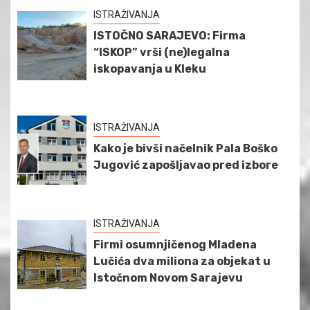
ISTRAŽIVANJA
ISTOČNO SARAJEVO: Firma
“ISKOP” vrši (ne)legalna
iskopavanja u Kleku
ISTRAŽIVANJA
Kako je bivši načelnik Pala Boško
Jugović zapošljavao pred izbore
ISTRAŽIVANJA
Firmi osumnjičenog Mladena
Lučića dva miliona za objekat u
Istočnom Novom Sarajevu