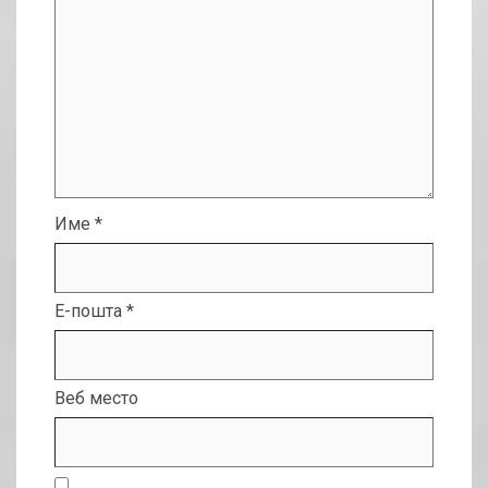
Име
*
Е-пошта
*
Веб место