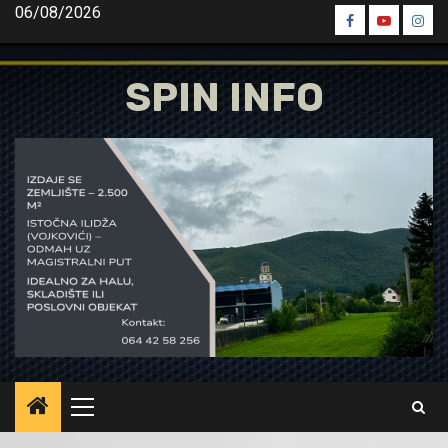
Skip
06/08/2026
Spin
Spin
Spin
to
Facebook
Youtube
Inst
content
SPIN INFO
Primary
Menu