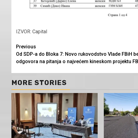
IZVOR: Capital
Continue
Previous
Od SDP-a do Bloka 7: Novo rukovodstvo Vlade FBiH b
Reading
odgovora na pitanja o najvećem kineskom projektu F
MORE STORIES