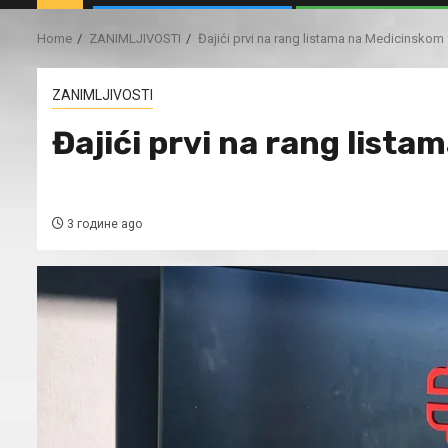
Home
ZANIMLJIVOSTI
Đajići prvi na rang listama na Medicinskom 
ZANIMLJIVOSTI
Đajići prvi na rang list
3 године ago