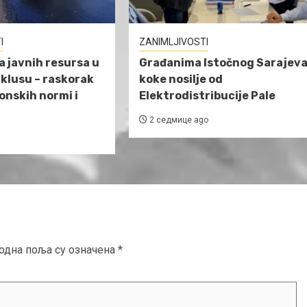
I
ZANIMLJIVOSTI
 javnih resursa u
Građanima Istočnog Sarajev
klusu – raskorak
koke nosilje od
nskih normi i
Elektrodistribucije Pale
2 седмице ago
одна поља су означена
*