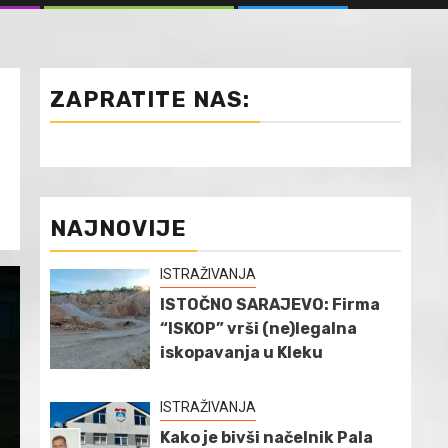
ZAPRATITE NAS:
NAJNOVIJE
ISTRAŽIVANJA
ISTOČNO SARAJEVO: Firma
“ISKOP” vrši (ne)legalna
iskopavanja u Kleku
ISTRAŽIVANJA
Kako je bivši načelnik Pala