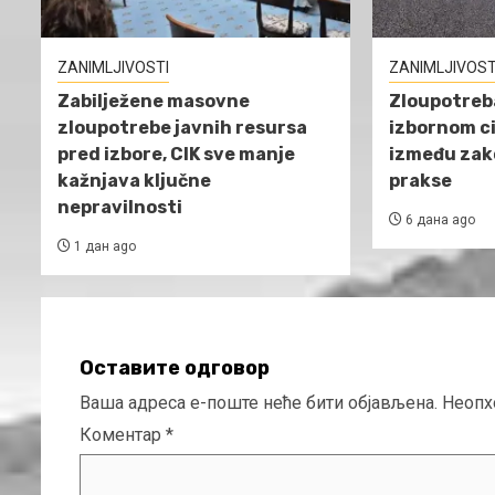
ZANIMLJIVOSTI
ZANIMLJIVOST
Zabilježene masovne
Zloupotreba
zloupotrebe javnih resursa
izbornom ci
pred izbore, CIK sve manje
između zako
kažnjava ključne
prakse
nepravilnosti
6 дана ago
1 дан ago
Оставите одговор
Ваша адреса е-поште неће бити објављена.
Неопх
Коментар
*