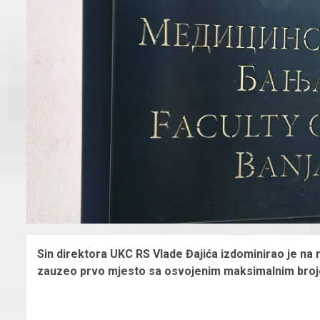
Sin direktora UKC RS Vlade Đajića izdominirao je na ra
zauzeo prvo mjesto sa osvojenim maksimalnim bro