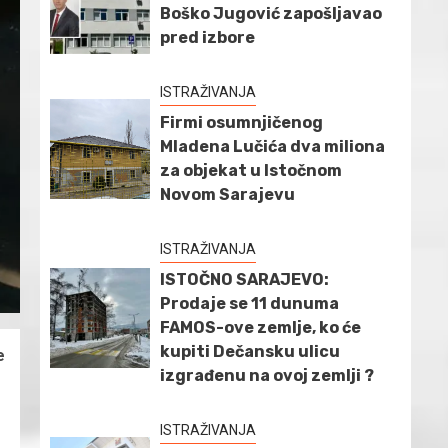
Boško Jugović zapošljavao
pred izbore
ISTRAŽIVANJA
Firmi osumnjičenog
Mladena Lučića dva miliona
za objekat u Istočnom
Novom Sarajevu
ISTRAŽIVANJA
ISTOČNO SARAJEVO:
Prodaje se 11 dunuma
FAMOS-ove zemlje, ko će
kupiti Dečansku ulicu
e
izgrađenu na ovoj zemlji ?
ISTRAŽIVANJA