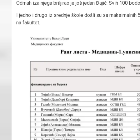
Odmah iza njega briljirao je još jedan Đajić. Svih 100 bod
I jedno i drugo iz srednje škole došli su sa maksimalnih 5
na fakultet.