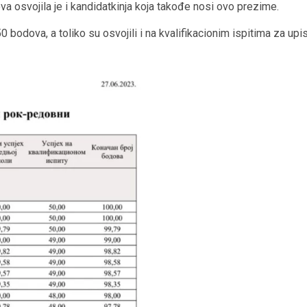
ova osvojila je i kandidatkinja koja takođe nosi ovo prezime.
0 bodova, a toliko su osvojili i na kvalifikacionim ispitima za upi