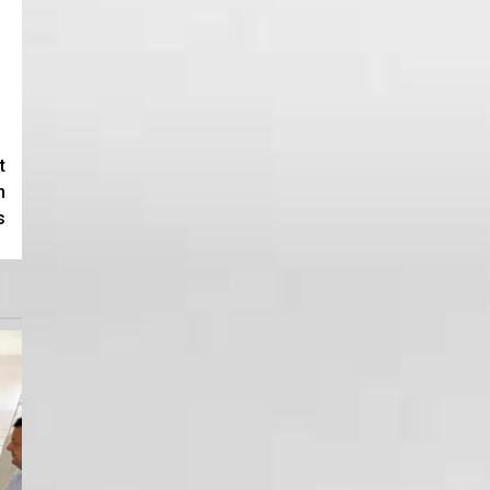
t
n
s