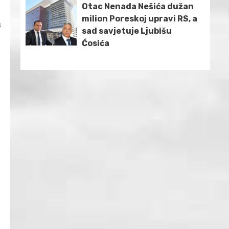
Otac Nenada Nešića dužan
milion Poreskoj upravi RS, a
s
sad savjetuje Ljubišu
Ćosića