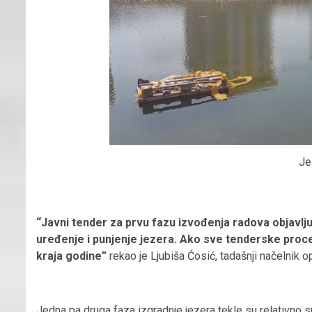
Je
“Javni tender za prvu fazu izvođenja radova objavlju
uređenje i punjenje jezera. Ako sve tenderske proce
kraja godine”
rekao je Ljubiša Ćosić, tadašnji načelnik o
Jedna pa druga faza izgradnje jezera tekle su relativno 