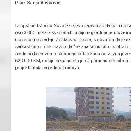
Piše: Sanja Vasković
Iz opštine Istočno Novo Sarajevo najavili su da će
u utor
oko 3.000 metara kvadratnih,
u čiju izgradnju je uložen
uloženo u izgradnju vještačkog jezera, s obzirom da je nač
sarkastičnom stilu naveo da “ne zna tačnu cifru, s obziro
sjednici da možemo slobodno šetati kada se završi jezero.
620.000 KM, ostaje nejasno šta je sa pomenutom cifrom o
projektantska vrijednost radova.