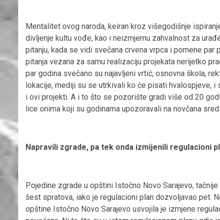
Mentalitet ovog naroda, keiran kroz višegodišnje ispiran
divljenje kultu vođe, kao i neizmjernu zahvalnost za urađe
pitanju, kada se vidi svečana crvena vrpca i pomene par pr
pitanja vezana za samu realizaciju projekata nerijetko p
par godina svečano su najavljeni vrtić, osnovna škola, re
lokacije, mediji su se utrkivali ko će pisati hvalospjeve,
i ovi projekti. A i to što se pozorište gradi više od 20 go
lice onima koji su godinama upozoravali na novčana sredst
Napravili zgrade, pa tek onda izmijenili regulacioni p
Pojedine zgrade u opštini Istočno Novo Sarajevo, tačnije 
šest spratova, iako je regulacioni plan dozvoljavao pet. 
opštine Istočno Novo Sarajevo usvojila je izmjene regulac