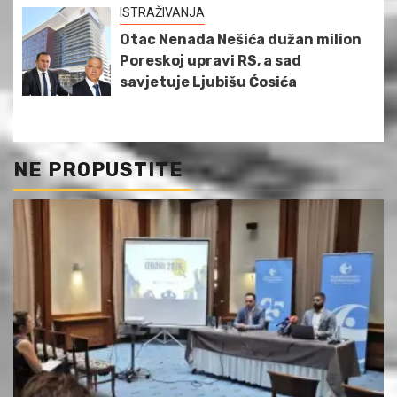
ISTRAŽIVANJA
Otac Nenada Nešića dužan milion
Poreskoj upravi RS, a sad
savjetuje Ljubišu Ćosića
NE PROPUSTITE