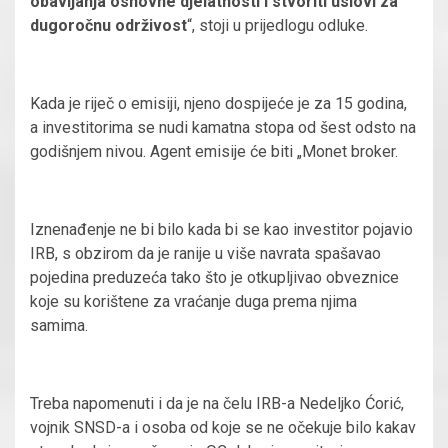
obavljanja osnovne djelatnosti i stvoriti uslovi za
dugoročnu održivost
“, stoji u prijedlogu odluke.
Kada je riječ o emisiji, njeno dospijeće je za 15 godina,
a investitorima se nudi kamatna stopa od šest odsto na
godišnjem nivou. Agent emisije će biti „Monet broker.
Iznenađenje ne bi bilo kada bi se kao investitor pojavio
IRB, s obzirom da je ranije u više navrata spašavao
pojedina preduzeća tako što je otkupljivao obveznice
koje su korištene za vraćanje duga prema njima
samima.
Treba napomenuti i da je na čelu IRB-a Nedeljko Ćorić,
vojnik SNSD-a i osoba od koje se ne očekuje bilo kakav