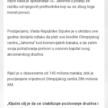
otpor kada je spašavanje OC Jahorina u pitanju za
razliku od njegovih prethodnika koji su se zbog toga
morali povući.
Podsjećamo, Vlada Republike Srpske je u oktobru ove
godine donijela odluku da plati sve kredite Olimpijskog
centra „Jahorina“ kod komercijalnih banaka, a da zatim
svoja potraživanja pretvori u osnovni kapital ovog
akcionarskog društva.
Riječ je o obavezama od 145 miliona maraka, dok je
procijenjena vrijednost Olimpijskog centra 286 miliona
KM.
„
Ključni cilj je da se stabilizuje poslovanje društva i