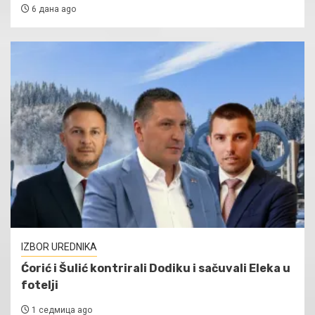
6 дана ago
IZBOR UREDNIKA
Ćorić i Šulić kontrirali Dodiku i sačuvali Eleka u
fotelji
1 седмица ago