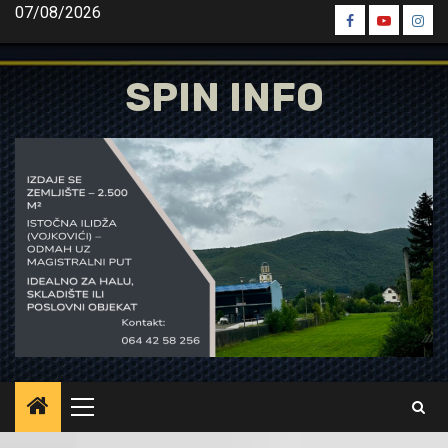
Skip
07/08/2026
Spin
Spin
Spin
to
Facebook
Youtube
Inst
content
SPIN INFO
Primary
Menu