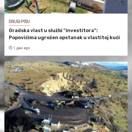
DRUGI PIŠU
Gradska vlast u službi “investitora”:
Popovićima ugrožen opstanak u vlastitoj kući
1 дан ago