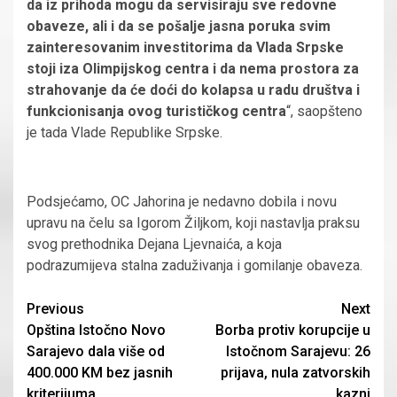
da iz prihoda mogu da servisiraju sve redovne
obaveze, ali i da se pošalje jasna poruka svim
zainteresovanim investitorima da Vlada Srpske
stoji iza Olimpijskog centra i da nema prostora za
strahovanje da će doći do kolapsa u radu društva i
funkcionisanja ovog turističkog centra
“, saopšteno
je tada Vlade Republike Srpske.
Podsjećamo, OC Jahorina je nedavno dobila i novu
upravu na čelu sa Igorom Žiljkom, koji nastavlja praksu
svog prethodnika Dejana Ljevnaića, a koja
podrazumijeva stalna zaduživanja i gomilanje obaveza.
Continue
Previous
Next
Opština Istočno Novo
Borba protiv korupcije u
Reading
Sarajevo dala više od
Istočnom Sarajevu: 26
400.000 KM bez jasnih
prijava, nula zatvorskih
kriterijuma
kazni