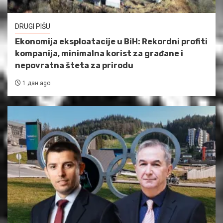
DRUGI PIŠU
Ekonomija eksploatacije u BiH: Rekordni profiti
kompanija, minimalna korist za građane i
nepovratna šteta za prirodu
1 дан ago