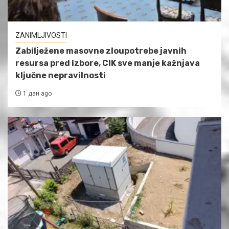
ZANIMLJIVOSTI
Zabilježene masovne zloupotrebe javnih
resursa pred izbore, CIK sve manje kažnjava
ključne nepravilnosti
1 дан ago