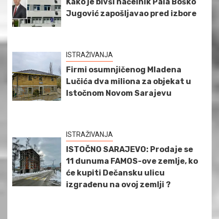
Kako je bivši načelnik Pala Boško
Jugović zapošljavao pred izbore
ISTRAŽIVANJA
Firmi osumnjičenog Mladena
Lučića dva miliona za objekat u
Istočnom Novom Sarajevu
ISTRAŽIVANJA
ISTOČNO SARAJEVO: Prodaje se
11 dunuma FAMOS-ove zemlje, ko
će kupiti Dečansku ulicu
izgrađenu na ovoj zemlji ?