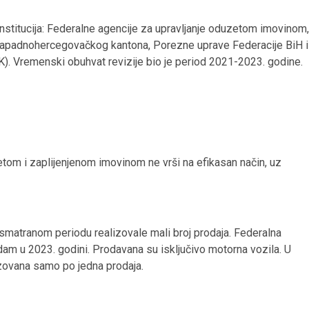
nstitucija: Federalne agencije za upravljanje oduzetom imovinom,
apadnohercegovačkog kantona, Porezne uprave Federacije BiH i
BK). Vremenski obuhvat revizije bio je period 2021-2023. godine.
etom i zaplijenjenom imovinom ne vrši na efikasan način, uz
osmatranom periodu realizovale mali broj prodaja. Federalna
dam u 2023. godini. Prodavana su isključivo motorna vozila. U
zovana samo po jedna prodaja.