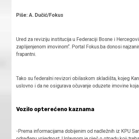
Piše: A. Dučić/Fokus
Ured za reviziju institucija u Federaciji Bosne i Hercegov
zaplijenjenom imovinom“. Portal Fokus.ba donosi najzanimlj
frapantni.
Tako su federalni revizori obilaskom skladišta, kojeg Kant
uslovno i da ne osigurava očuvanje oduzete imovine koja b
Vozilo opterećeno kaznama
-Prema informacijama dobijenim od nadležnih iz KPU Sara
određenu vrijednost. Uglavnom je riječ o otpadu koji tre