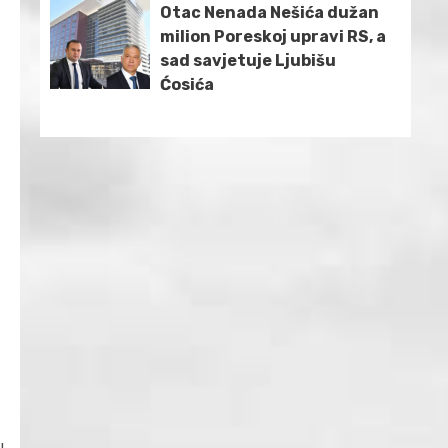
Otac Nenada Nešića dužan
milion Poreskoj upravi RS, a
sad savjetuje Ljubišu
Ćosića
u