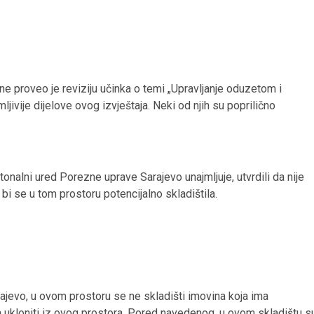
ine proveo je reviziju učinka o temi „Upravljanje oduzetom i
ivije dijelove ovog izvještaja. Neki od njih su poprilično
onalni ured Porezne uprave Sarajevo unajmljuje, utvrdili da nije
i se u tom prostoru potencijalno skladištila.
jevo, u ovom prostoru se ne skladišti imovina koja ima
ba ukloniti iz ovog prostora. Pored navedenog, u ovom skladištu s