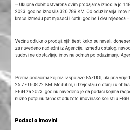
– Ukupna dobit ostvarena ovim prodajama iznosila je 148.
2023. godine iznosila 320.788 KM. Od oduzimanja imovine
kreće između pet mjeseci i četiri godine i dva mjeseca – i
Većina odluka o prodaji, njih šest, kako su naveli, dones
za navedeno nadležni iz Agencije, između ostalog, navod
sudovi ne dostavljaju imovinu odmah po oduzimanju Agenc
Prema podacima kojima raspolaže FAZUOI, ukupna vrijedno
25.770.608,22 KM. Međutim, u Izvještaju o stanju u oblas
FBiH za 2023. godinu navedeno je da podaci kojima raspol
nužno potpunu tačnost oduzete imovinske koristi u FBiH.
Podaci o imovini