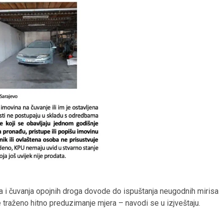
nja i čuvanja opojnih droga dovode do ispuštanja neugodnih mirisa
je traženo hitno preduzimanje mjera – navodi se u izjveštaju.