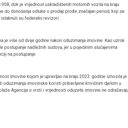
958, dok je vrijednost uskladištenih motornih vozila na kraju
 do donošenja odluke o prodaji prođe značajan period, koji se
staknuli su federalni revizori.
ena je više od dvije godine nakon oduzimanja imovine. Kao uzrok
e postupanje nadležnih sudova, jer u pojedinim slučajevima
iji na postupanje.
st imovine kojom je upravljao na kraju 2023. godine iznosila je
ti oduzimanja imovinske koristi pribavljene krivičnim djelom u
aže Agencija o vrsti i vrijednosti oduzete imovine ne odražavaj