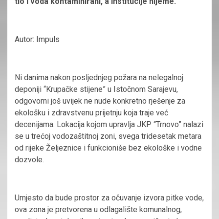
tlo i voda kontaminirani, a institucije nijeme.
Autor: Impuls
Ni danima nakon posljednjeg požara na nelegalnoj
deponiji “Krupačke stijene” u Istočnom Sarajevu,
odgovorni još uvijek ne nude konkretno rješenje za
ekološku i zdravstvenu prijetnju koja traje već
decenijama. Lokacija kojom upravlja JKP “Trnovo” nalazi
se u trećoj vodozaštitnoj zoni, svega tridesetak metara
od rijeke Željeznice i funkcioniše bez ekološke i vodne
dozvole.
Umjesto da bude prostor za očuvanje izvora pitke vode,
ova zona je pretvorena u odlagalište komunalnog,