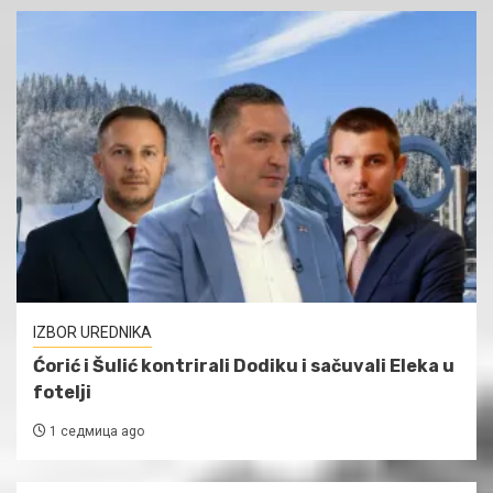
IZBOR UREDNIKA
Ćorić i Šulić kontrirali Dodiku i sačuvali Eleka u
fotelji
1 седмица ago