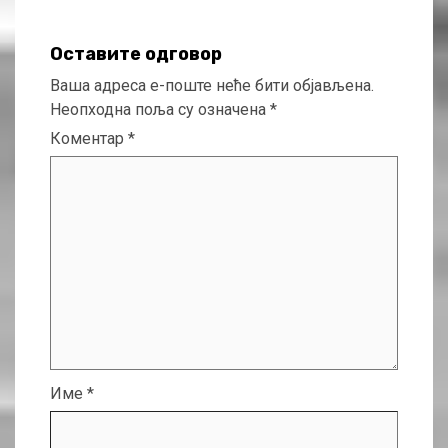
Оставите одговор
Ваша адреса е-поште неће бити објављена.
Неопходна поља су означена
*
Коментар
*
Име
*