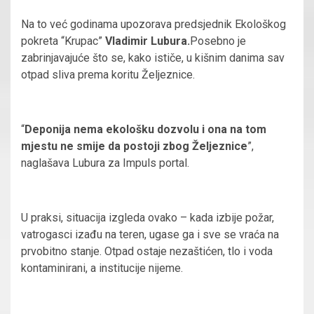
Na to već godinama upozorava predsjednik Ekološkog
pokreta “Krupac”
Vladimir Lubura.
Posebno je
zabrinjavajuće što se, kako ističe, u kišnim danima sav
otpad sliva prema koritu Željeznice.
“
Deponija nema ekološku dozvolu i ona na tom
mjestu ne smije da postoji zbog Željeznice
”,
naglašava Lubura za Impuls portal.
U praksi, situacija izgleda ovako – kada izbije požar,
vatrogasci izađu na teren, ugase ga i sve se vraća na
prvobitno stanje. Otpad ostaje nezaštićen, tlo i voda
kontaminirani, a institucije nijeme.