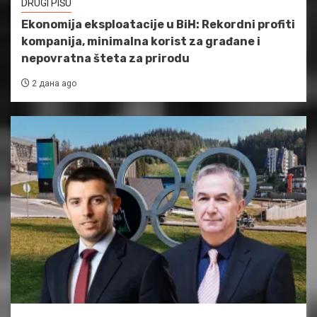
DRUGI PIŠU
Ekonomija eksploatacije u BiH: Rekordni profiti
kompanija, minimalna korist za građane i
nepovratna šteta za prirodu
2 дана ago