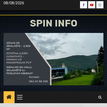
Skip
08/08/2026
Spin
Spin
Spin
to
Facebook
Youtube
Inst
content
SPIN INFO
Primary
Menu