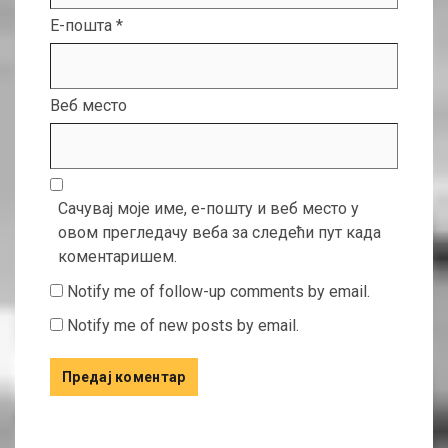
Е-пошта
*
Веб место
Сачувај моје име, е-пошту и веб место у
овом прегледачу веба за следећи пут када
коментаришем.
Notify me of follow-up comments by email.
Notify me of new posts by email.