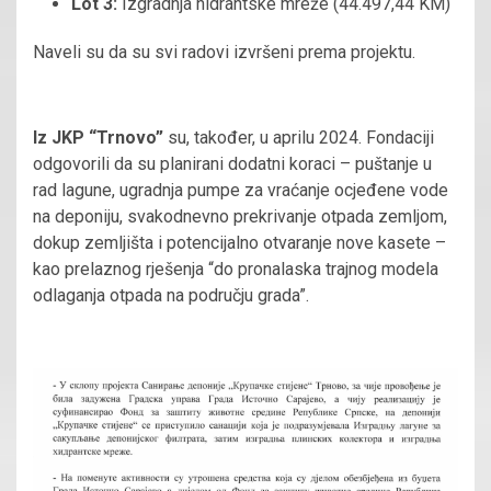
Lot 3:
Izgradnja hidrantske mreže (44.497,44 KM)
Naveli su da su svi radovi izvršeni prema projektu.
Iz
JKP “Trnovo”
su, također, u aprilu 2024. Fondaciji
odgovorili da su planirani dodatni koraci – puštanje u
rad lagune, ugradnja pumpe za vraćanje ocjeđene vode
na deponiju, svakodnevno prekrivanje otpada zemljom,
dokup zemljišta i potencijalno otvaranje nove kasete –
kao prelaznog rješenja “do pronalaska trajnog modela
odlaganja otpada na području grada”.