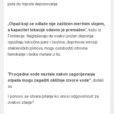
puta do mjesta deponovanja.
„
Otpad koji se odlaže nije zaštićen inertnim slojem,
a kapacitet lokacije odavno je premašen
”, kažu iz
Fondacije. Naglašavaju da ovakvi požari deponija
ispuštaju toksične pare i čestice, doprinose emisiji
stakleničkih plinova, mogu osloboditi otrovne
hemikalije i teške metale u tlo.
“
Procjedne vode nastale nakon sagorijevanja
otpada mogu zagaditi obližnje izvore vode”
, dodali
su.
I ponovo se otvara pitanje ko snosi odgovornost za
ovakvo stanje?