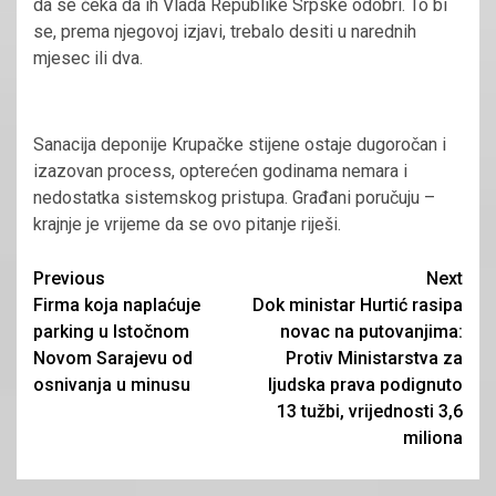
da se čeka da ih Vlada Republike Srpske odobri. To bi
se, prema njegovoj izjavi, trebalo desiti u narednih
mjesec ili dva.
Sanacija deponije Krupačke stijene ostaje dugoročan i
izazovan process, opterećen godinama nemara i
nedostatka sistemskog pristupa. Građani poručuju –
krajnje je vrijeme da se ovo pitanje riješi.
Continue
Previous
Next
Firma koja naplaćuje
Dok ministar Hurtić rasipa
Reading
parking u Istočnom
novac na putovanjima:
Novom Sarajevu od
Protiv Ministarstva za
osnivanja u minusu
ljudska prava podignuto
13 tužbi, vrijednosti 3,6
miliona