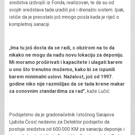
sredstva izdvojili iz Fonda, realizovan, te da su od
svojih sredstava tada uradili još i drenažni sistem. Ipak,
ističe da je preostalo još mnogo posla kada je riječ o
kompletnoj sanaciji.
„
Ima tu još dosta da se radi, s obzirom na to da
nikako ne mogu da nađu novu lokaciju za deponiju.
Mi moramo proširivati i kapacitete i ulagati barem
u ono što trenutno možemo, kako bi se ispunili
barem minimalni uslovi. Nažalost, još od 1997.
godine niko nije razmišljao da se tada krene makar
sa osnovnim standardima za rad”
, kaže Lučić.
Podsjetimo da je gradonačelnik Istočnog Sarajeva
Ljubiša Ćosić nedavno za Detektor podsjetio da
postoje sredstva od 600.000 KM za sanaciju deponije i