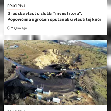
DRUGI PIŠU
Gradska vlast u službi “investitora”:
Popovićima ugrožen opstanak u vlastitoj kući
2 дана ago