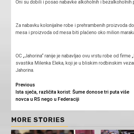
Oni su dobili i posao nabavke alkoholnih i bezalkoholnih p
Za nabavku kolonijalne robe i prehrambenih proizvoda d
mesa i proizvoda od mesa biti plaćeno oko milion marak
OC „Jahorina“ ranije je nabavljao ovu vrstu robe od firme 
svastika Milenka Eleka, koji je u bliskim rodbinskim 
Jahorina.
Continue
Previous
Ista sječa, različita korist: Šume donose tri puta više
Reading
novca u RS nego u Federaciji
MORE STORIES