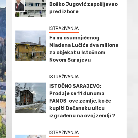
Boško Jugović zapošljavao
pred izbore
ISTRAŽIVANJA
Firmi osumnjičenog
Mladena Lučića dva miliona
za objekat u Istočnom
Novom Sarajevu
ISTRAŽIVANJA
ISTOČNO SARAJEVO:
Prodaje se 11 dunuma
FAMOS-ove zemlje, ko će
kupiti Dečansku ulicu
izgrađenu na ovoj zemlji ?
ISTRAŽIVANJA