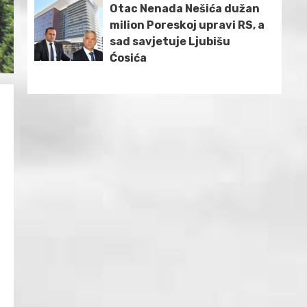
Otac Nenada Nešića dužan
milion Poreskoj upravi RS, a
sad savjetuje Ljubišu
Ćosića