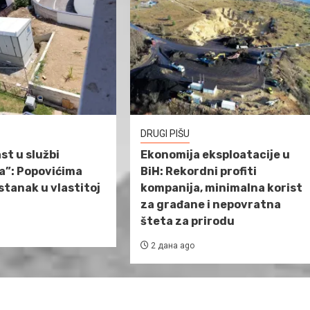
DRUGI PIŠU
st u službi
Ekonomija eksploatacije u
a”: Popovićima
BiH: Rekordni profiti
tanak u vlastitoj
kompanija, minimalna korist
za građane i nepovratna
šteta za prirodu
2 дана ago