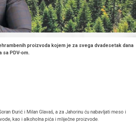
prehrambenih proizvoda kojem je za svega dvadesetak dana
ka sa PDV-om.
 Goran Đurić i Milan Glavaš, a za Jahorinu ću nabavljati meso i
ode, kao i alkoholna pića i mliječne proizvode.