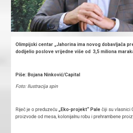
Olimpijski centar „Jahorina ima novog dobavljača 
dodijelio poslove vrijedne više od 3,5 miliona mara
Piše: Bojana Ninković/Capital
Foto: Ilustracija spin
Riječ je o preduzeću
„Eko-projekt“ Pale
čiji su vlasnici
proizvode od mesa, kolonijalnu robu i prehrambene proizv