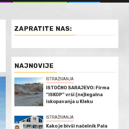
ZAPRATITE NAS:
NAJNOVIJE
ISTRAŽIVANJA
ISTOČNO SARAJEVO: Firma
“ISKOP” vrši (ne)legalna
iskopavanja u Kleku
ISTRAŽIVANJA
Kako je bivši načelnik Pala