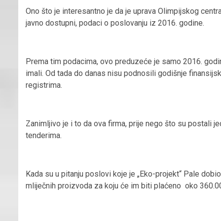
Ono što je interesantno je da je uprava Olimpijskog centr
javno dostupni, podaci o poslovanju iz 2016. godine.
Prema tim podacima, ovo preduzeće je samo 2016. godini
imali. Od tada do danas nisu podnosili godišnje finansijsk
registrima.
Zanimljivo je i to da ova firma, prije nego što su postali 
tenderima.
Kada su u pitanju poslovi koje je „Eko-projekt“ Pale dobio
mliječnih proizvoda za koju će im biti plaćeno oko 360.