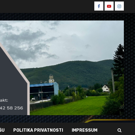
Spin
Spin
Spin
Facebook
Youtube
Instagr
ŠU
POLITIKA PRIVATNOSTI
IMPRESSUM