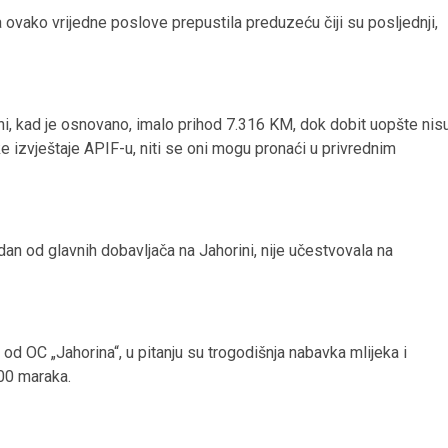
a ovako vrijedne poslove prepustila preduzeću čiji su posljednji,
, kad je osnovano, imalo prihod 7.316 KM, dok dobit uopšte nis
e izvještaje APIF-u, niti se oni mogu pronaći u privrednim
jedan od glavnih dobavljača na Jahorini, nije učestvovala na
 od OC „Jahorina“, u pitanju su trogodišnja nabavka mlijeka i
000 maraka.