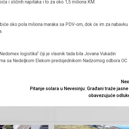
ića i sličnih napitaka i to za oko 1,5 miliona KM.
obiće oko pola miliona maraka sa PDV-om, dok će im za nabavku
a.
„Nedomex logistika“ čiji je vlasnik tada bila Jovana Vukadin
vezama sa Nedeljkom Elekom predsjednikom Nadzornog odbora OC
Nex
Pitanje solara u Nevesinju: Građani traže jasne 
obavezujuće odluk