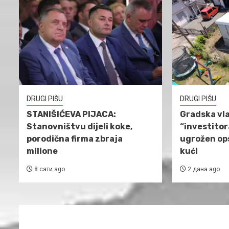
DRUGI PIŠU
DRUGI PIŠU
STANIŠIĆEVA PIJACA:
Gradska vla
Stanovništvu dijeli koke,
“investitor
porodična firma zbraja
ugrožen ops
milione
kući
8 сати ago
2 дана ago