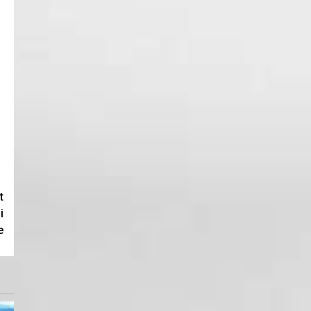
t
i
e