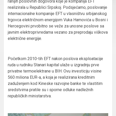
ranijih poslovnih dogovora koje je kompanija EFT
realizirala u Republici Srpskoj. Podsjećamo, poslovanje
internacionalne kompanije EFT u vlasništvu srbijanskog
trgovca električnom energijom Vuka Hamovića u Bosni i
Hercegovini prvobitno se veže za unosne poslove sa
javnim elektroprivredama vezano za preprodaju viškova
električne energije.
Početkom 2010-tih EFT nakon poslova eksploatacije
ruda u rudniku Stanari kapital ulaže u izgradnju prve
privatne termoelektrane u BIH. Ovu investiciju visine
560 miliona EUR-a, a koja je realizirana kreditnim
zaduženjem kod Kineske razvojne banke te vlastitim
sredstvima pratile su i sporne odluke nadležnih
republičkih ministarstva.