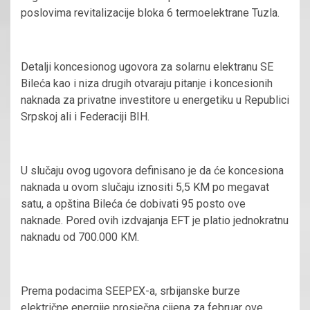
poslovima revitalizacije bloka 6 termoelektrane Tuzla.
Detalji koncesionog ugovora za solarnu elektranu SE
Bileća kao i niza drugih otvaraju pitanje i koncesionih
naknada za privatne investitore u energetiku u Republici
Srpskoj ali i Federaciji BIH.
U slučaju ovog ugovora definisano je da će koncesiona
naknada u ovom slučaju iznositi 5,5 KM po megavat
satu, a opština Bileća će dobivati 95 posto ove
naknade. Pored ovih izdvajanja EFT je platio jednokratnu
naknadu od 700.000 KM.
Prema podacima SEEPEX-a, srbijanske burze
električne energije prosječna cijena za februar ove