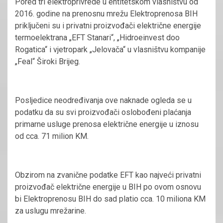
Pored tri elektroprivrede u entitetskom vlasništvu od
2016. godine na prenosnu mrežu Elektroprenosa BIH
priključeni su i privatni proizvođači električne energije
termoelektrana „EFT Stanari“, „Hidroeinvest doo
Rogatica“ i vjetropark „Jelovača“ u vlasništvu kompanije
„Feal“ Široki Brijeg.
Posljedice neodređivanja ove naknade ogleda se u
podatku da su svi proizvođači oslobođeni plaćanja
primarne usluge prenosa električne energije u iznosu
od cca. 71 milion KM.
Obzirom na zvanične podatke EFT kao najveći privatni
proizvođač električne energije u BIH po ovom osnovu
bi Elektroprenosu BIH do sad platio cca. 10 miliona KM
za uslugu mrežarine.