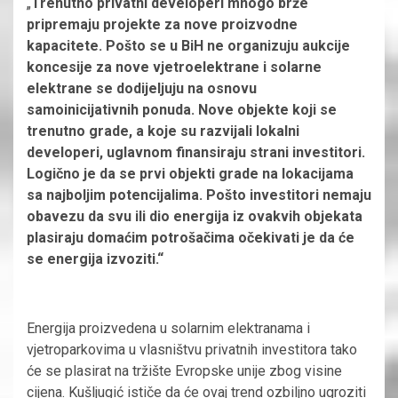
„
Trenutno privatni developeri mnogo brže
pripremaju projekte za nove proizvodne
kapacitete. Pošto se u BiH ne organizuju aukcije
koncesije za nove vjetroelektrane i solarne
elektrane se dodijeljuju na osnovu
samoinicijativnih ponuda. Nove objekte koji se
trenutno grade, a koje su razvijali lokalni
developeri, uglavnom finansiraju strani investitori.
Logično je da se prvi objekti grade na lokacijama
sa najboljim potencijalima. Pošto investitori nemaju
obavezu da svu ili dio energija iz ovakvih objekata
plasiraju domaćim potrošačima očekivati je da će
se energija izvoziti.“
Energija proizvedena u solarnim elektranama i
vjetroparkovima u vlasništvu privatnih investitora tako
će se plasirat na tržište Evropske unije zbog visine
cijena. Kušljugić ističe da će ovaj trend ozbiljno ugroziti