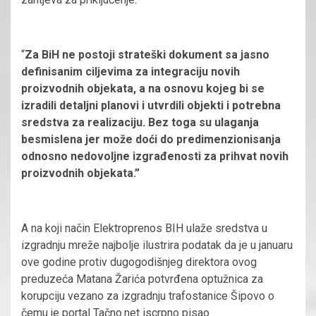
“
Za BiH ne postoji strateški dokument sa jasno
definisanim ciljevima za integraciju novih
proizvodnih objekata, a na osnovu kojeg bi se
izradili detaljni planovi i utvrdili objekti i potrebna
sredstva za realizaciju. Bez toga su ulaganja
besmislena jer može doći do predimenzionisanja
odnosno nedovoljne izgrađenosti za prihvat novih
proizvodnih objekata.”
A na koji način Elektroprenos BIH ulaže sredstva u
izgradnju mreže najbolje ilustrira podatak da je u januaru
ove godine protiv dugogodišnjeg direktora ovog
preduzeća Matana Žarića potvrđena optužnica za
korupciju vezano za izgradnju trafostanice Šipovo o
čemu je portal Tačno.net iscrpno pisao.