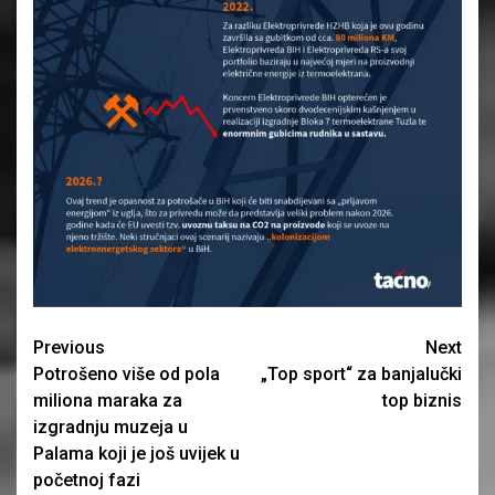
Continue
Previous
Next
Potrošeno više od pola
„Top sport“ za banjalučki
Reading
miliona maraka za
top biznis
izgradnju muzeja u
Palama koji je još uvijek u
početnoj fazi