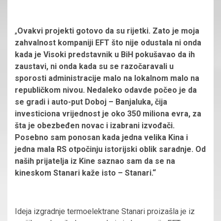
„
Ovakvi projekti gotovo da su rijetki. Zato je moja
zahvalnost kompaniji EFT što nije odustala ni onda
kada je Visoki predstavnik u BiH pokušavao da ih
zaustavi, ni onda kada su se razočaravali u
sporosti administracije malo na lokalnom malo na
republičkom nivou. Nedaleko odavde počeo je da
se gradi i auto-put Doboj – Banjaluka, čija
investiciona vrijednost je oko 350 miliona evra, za
šta je obezbeđen novac i izabrani izvođači.
Posebno sam ponosan kada jedna velika Kina i
jedna mala RS otpočinju istorijski oblik saradnje. Od
naših prijatelja iz Kine saznao sam da se na
kineskom Stanari kaže isto – Stanari.“
Ideja izgradnje termoelektrane Stanari proizašla je iz