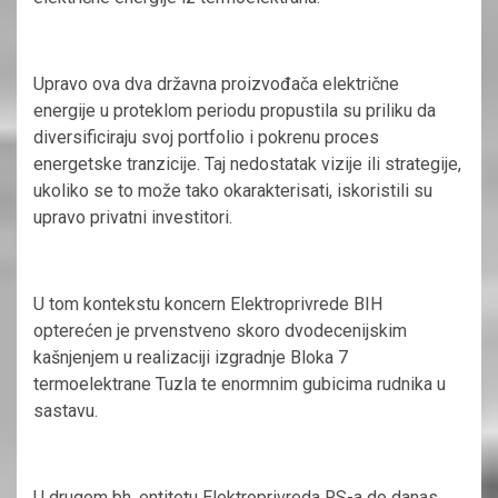
Upravo ova dva državna proizvođača električne
energije u proteklom periodu propustila su priliku da
diversificiraju svoj portfolio i pokrenu proces
energetske tranzicije. Taj nedostatak vizije ili strategije,
ukoliko se to može tako okarakterisati, iskoristili su
upravo privatni investitori.
U tom kontekstu koncern Elektroprivrede BIH
opterećen je prvenstveno skoro dvodecenijskim
kašnjenjem u realizaciji izgradnje Bloka 7
termoelektrane Tuzla te enormnim gubicima rudnika u
sastavu.
U drugom bh. entitetu Elektroprivreda RS-a do danas