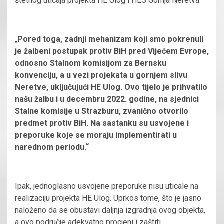
štetnog uticaja projekta HE Ulog i HES Gornja Neretva.
„
Pored toga, zadnji mehanizam koji smo pokrenuli
je žalbeni postupak protiv BiH pred Vijećem Evrope,
odnosno Stalnom komisijom za Bernsku
konvenciju, a u vezi projekata u gornjem slivu
Neretve, uključujući HE Ulog. Ovo tijelo je prihvatilo
našu žalbu i u decembru 2022. godine, na sjednici
Stalne komisije u Strazburu, zvanično otvorilo
predmet protiv BiH. Na sastanku su usvojene i
preporuke koje se moraju implementirati u
narednom periodu.“
Ipak, jednoglasno usvojene preporuke nisu uticale na
realizaciju projekta HE Ulog. Uprkos tome, što je jasno
naloženo da se obustavi daljnja izgradnja ovog objekta,
a ovo područje adekvatno procjeni i zaštiti.