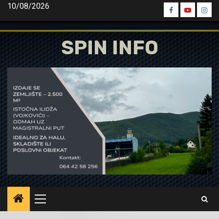
Skip
10/08/2026
Spin
Spin
Spin
to
Facebook
Youtube
Inst
content
SPIN INFO
Primary
Menu