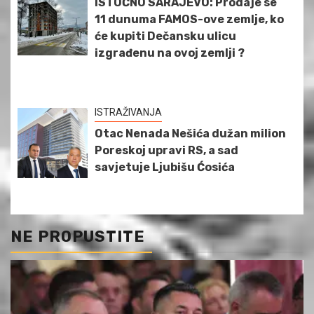
ISTOČNO SARAJEVO: Prodaje se
11 dunuma FAMOS-ove zemlje, ko
će kupiti Dečansku ulicu
izgrađenu na ovoj zemlji ?
ISTRAŽIVANJA
Otac Nenada Nešića dužan milion
Poreskoj upravi RS, a sad
savjetuje Ljubišu Ćosića
NE PROPUSTITE