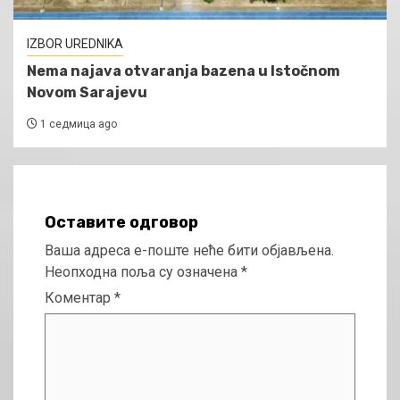
IZBOR UREDNIKA
Nema najava otvaranja bazena u Istočnom
Novom Sarajevu
1 седмица ago
Оставите одговор
Ваша адреса е-поште неће бити објављена.
Неопходна поља су означена
*
Коментар
*