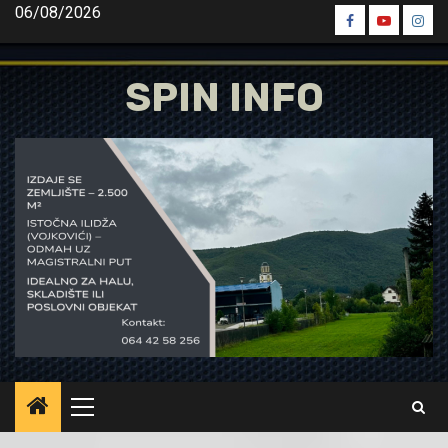
Skip
06/08/2026
Spin
Spin
Spin
to
Facebook
Youtube
Inst
content
SPIN INFO
Primary
Menu