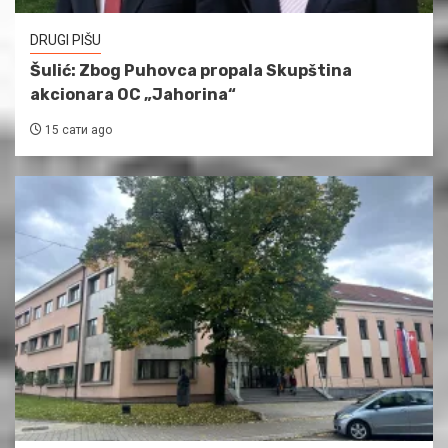
DRUGI PIŠU
Šulić: Zbog Puhovca propala Skupština
akcionara OC „Jahorina“
15 сати ago