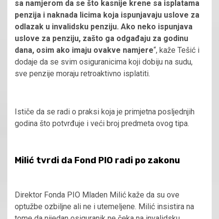
sa namjerom da se što kasnije krene sa isplatama
penzija i naknada licima koja ispunjavaju uslove za
odlazak u invalidsku penziju. Ako neko ispunjava
uslove za penziju, zašto ga odgađaju za godinu
dana, osim ako imaju ovakve namjere
“, kaže Tešić i
dodaje da se svim osiguranicima koji dobiju na sudu,
sve penzije moraju retroaktivno isplatiti.
Ističe da se radi o praksi koja je primjetna posljednjih
godina što potvrđuje i veći broj predmeta ovog tipa.
Milić tvrdi da Fond PIO radi po zakonu
Direktor Fonda PIO Mladen Milić kaže da su ove
optužbe ozbiljne ali ne i utemeljene. Milić insistira na
tome da nijedan osiguranik ne čeka na invalidsku