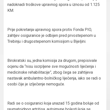
nadoknadi troškove upravnog spora u iznosu od 1.125
KM.
Prije pokretanja upravnog spora protiv Fonda PIO,
zahtjev osiguranice je odbijen pred prvostepenom u
Trebinju i drugostepenom komisijom u Bijeljini.
Birokratski su, jedna komisija za drugom, prepisivale
ocjenu da “nisu iscrpljene sve mogućnosti liječenja i
medicinske rehabilitacije”, zbog čega se zahtijeva
nastavak ambulantno-bolničkog liječenja, iako se radi o
osobi čije je izlječenje nemoguće.
Radi se o osiguranici koja unazad 15 godina boluje od
reumatoidnog artritisa, autoimune bolesti koja se