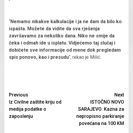
“
Nemamo nikakve kalkulacije i ja ne dam da bilo ko
ispašta. Možete da vidite da sva rješenja
završavamo za nekoliko dana. Niko ne smije da
čeka i odmah ide u isplatu. Vidjećemo taj slučaj i
dobićete sve informacije od mene dok pregledam
spis ponovo, kao i presudu
“, rekao je Milić.
Continue
Previous
Next
Iz Civilne zaštite kriju od
ISTOČNO NOVO
Reading
medija podatke o
SARAJEVO: Kazna za
zaposlenju
nepropisno parkiranje
povećana na 100 KM