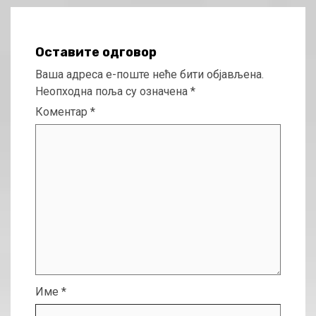
Оставите одговор
Ваша адреса е-поште неће бити објављена.
Неопходна поља су означена
*
Коментар
*
Име
*