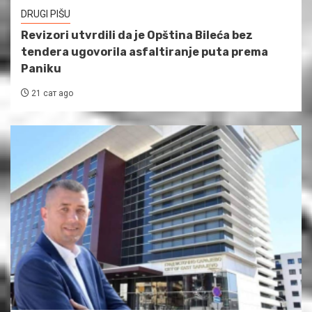
DRUGI PIŠU
Revizori utvrdili da je Opština Bileća bez
tendera ugovorila asfaltiranje puta prema
Paniku
21 сат ago