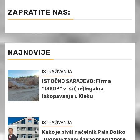
ZAPRATITE NAS:
NAJNOVIJE
ISTRAŽIVANJA
ISTOČNO SARAJEVO: Firma
“ISKOP” vrši (ne)legalna
iskopavanja u Kleku
ISTRAŽIVANJA
Kako je bivši načelnik Pala Boško
Jugović zapošljavao pred izbore