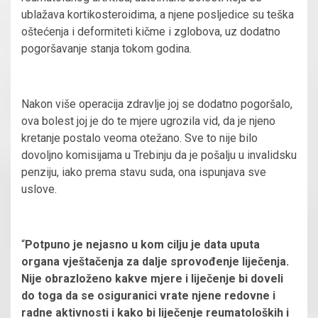
ublažava kortikosteroidima, a njene posljedice su teška
oštećenja i deformiteti kičme i zglobova, uz dodatno
pogoršavanje stanja tokom godina.
Nakon više operacija zdravlje joj se dodatno pogoršalo,
ova bolest joj je do te mjere ugrozila vid, da je njeno
kretanje postalo veoma otežano. Sve to nije bilo
dovoljno komisijama u Trebinju da je pošalju u invalidsku
penziju, iako prema stavu suda, ona ispunjava sve
uslove.
“
Potpuno je nejasno u kom cilju je data uputa
organa vještačenja za dalje sprovođenje liječenja.
Nije obrazloženo kakve mjere i liječenje bi doveli
do toga da se osiguranici vrate njene redovne i
radne aktivnosti i kako bi liječenje reumatoloških i