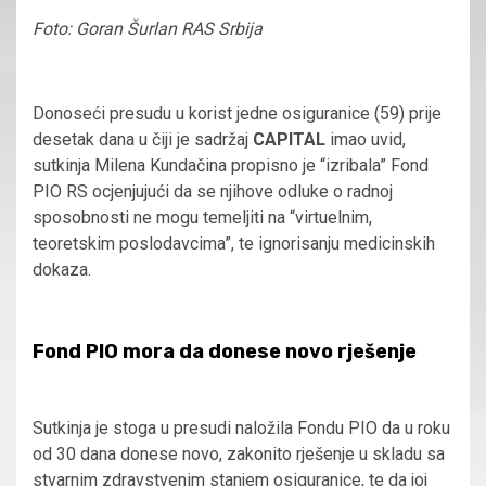
Foto: Goran Šurlan RAS Srbija
Donoseći presudu u korist jedne osiguranice (59) prije
desetak dana u čiji je sadržaj
CAPITAL
imao uvid,
sutkinja Milena Kundačina propisno je “izribala” Fond
PIO RS ocjenjujući da se njihove odluke o radnoj
sposobnosti ne mogu temeljiti na “virtuelnim,
teoretskim poslodavcima”, te ignorisanju medicinskih
dokaza.
Fond PIO mora da donese novo rješenje
Sutkinja je stoga u presudi naložila Fondu PIO da u roku
od 30 dana donese novo, zakonito rješenje u skladu sa
stvarnim zdravstvenim stanjem osiguranice, te da joj