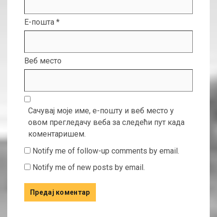
Е-пошта
*
Веб место
Сачувај моје име, е-пошту и веб место у
овом прегледачу веба за следећи пут када
коментаришем.
Notify me of follow-up comments by email.
Notify me of new posts by email.