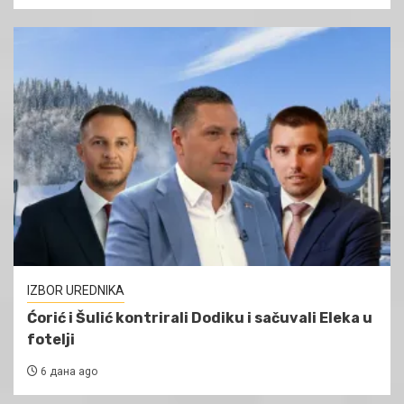
IZBOR UREDNIKA
Ćorić i Šulić kontrirali Dodiku i sačuvali Eleka u
fotelji
6 дана ago