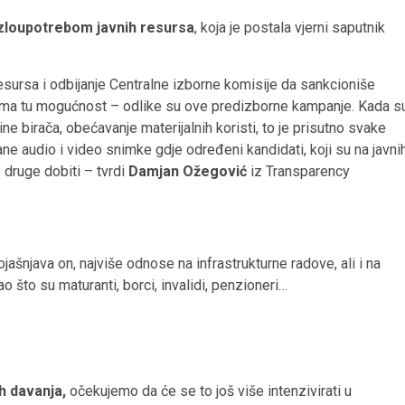
zloupotrebom javnih resursa
, koja je postala vjerni saputnik
sursa i odbijanje Centralne izborne komisije da sankcioniše
ima tu mogućnost – odlike su ove predizborne kampanje. Kada s
ine birača, obećavanje materijalnih koristi, to je prisutno svake
 audio i video snimke gdje određeni kandidati, koji su na javni
e druge dobiti – tvrdi
Damjan Ožegović
iz Transparency
ašnjava on, najviše odnose na infrastrukturne radove, ali i na
što su maturanti, borci, invalidi, penzioneri…
h davanja,
očekujemo da će se to još više intenzivirati u