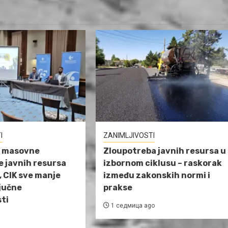
I
ZANIMLJIVOSTI
e masovne
Zloupotreba javnih resursa u
 javnih resursa
izbornom ciklusu – raskorak
, CIK sve manje
između zakonskih normi i
jučne
prakse
ti
1 седмица ago