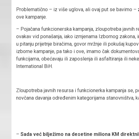
Problematično – iz više uglova, ali ovaj put se bavimo –
ove kampanje.
– Pojačana funkcionerska kampanja, zloupotreba javnih re
ovakav vid ponašanja, iako izmjenama Izbornog zakona, 
u pitanju prijetnje biračima, govor mržnje ili pokušaj kupov
izborne kampanje, pa tako i ove, imamo čak dokumentovane
funkcijama, obećavaju ili zaposlenja ili asfaltiranja ili nek
International BiH.
Zloupotreba javnih resursa i funkcionerka kampanja se, poj
novčana davanja određenim kategorijama stanovništva, kao 
–
Sada već bilježimo na desetine miliona KM direktni