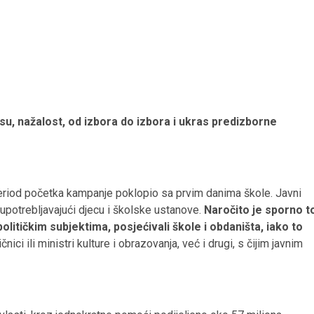
su, nažalost, od izbora do izbora i ukras predizborne
period početka kampanje poklopio sa prvim danima škole. Javni
loupotrebljavajući djecu i školske ustanove.
Naročito je sporno t
litičkim subjektima, posjećivali škole i obdaništa, iako to
nici ili ministri kulture i obrazovanja, već i drugi, s čijim javnim