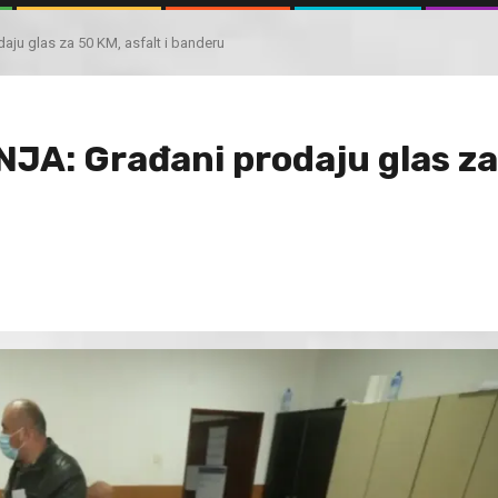
 glas za 50 KM, asfalt i banderu
: Građani prodaju glas za