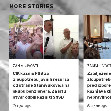
MORE STORIES
ZANIMLJIVOSTI
ZANIMLJIVOST
CIK kaznio PSS za
Zabilježen
zloupotrebu javnih resursa
zloupotrebe
od strane Stanivukovića na
pred izbore
skupu penzionera. Za istu
kažnjava kl
stvar odbili kazniti SNSD
nepravilnos
1 дан ago
3 дана ago