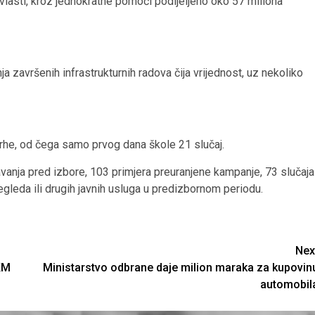
vlasti, kroz jednokratne pomoći podijeljeno oko 57 miliona
ja završenih infrastrukturnih radova čija vrijednost, uz nekoliko
vrhe, od čega samo prvog dana škole 21 slučaj.
vanja pred izbore, 103 primjera preuranjene kampanje, 73 slučaja
leda ili drugih javnih usluga u predizbornom periodu.
Nex
KM
Ministarstvo odbrane daje milion maraka za kupovin
automobil