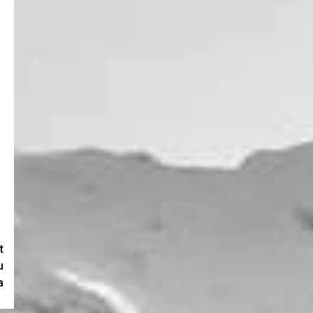
t
u
a