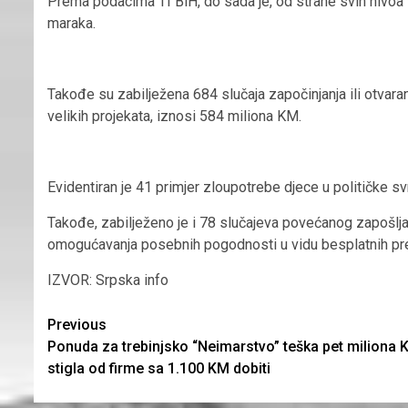
Prema podacima TI BiH, do sada je, od strane svih nivoa 
maraka.
Takođe su zabilježena 684 slučaja započinjanja ili otvaran
velikih projekata, iznosi 584 miliona KM.
Evidentiran je 41 primjer zloupotrebe djece u političke s
Takođe, zabilježeno je i 78 slučajeva povećanog zapošlja
omogućavanja posebnih pogodnosti u vidu besplatnih preg
IZVOR: Srpska info
Continue
Previous
Ponuda za trebinjsko “Neimarstvo” teška pet miliona 
Reading
stigla od firme sa 1.100 KM dobiti