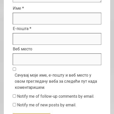
Име
*
Е-пошта
*
Веб место
Сачувај моје име, е-пошту и веб место у
овом прегледачу веба за следећи пут када
коментаришем.
Notify me of follow-up comments by email.
Notify me of new posts by email.