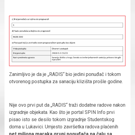
Zanimljivo je da je „RADIS“ bio jedini ponuđač i tokom
otvorenog postupka za sanaciju klizišta prošle godine.
Nije ovo prvi put da „RADIS“ traži dodatne radove nakon
izgradnje objekata. Kao što je portal SPIN Info prvi
pisao isto se desilo tokom izgradnje Studentskog
doma u Lukavici. Umjesto završetka radova plaćenih
pet miliona maraka grupi ponuđača na čalu sa