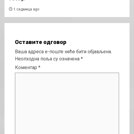
1 седмица ago
Оставите одговор
Ваша адреса е-поште неће бити објављена.
Неопходна поља су означена
*
Коментар
*