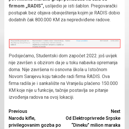
firmom „RADIS“,
uslijedio je isti šablon. Pregovarački
postupak bez objava obavještenja kojim je RADIS dobio
dodatnih čak 800.000 KM za nepredviđene radove.
Podsjećamo, Studentski dom započet 2022. još uvijek
nije završen s obzirom da je u toku nabavka opremanja
doma. Nije završena ni osnovna škola u Istočnom
Novom Sarajevu koju takođe radi firma RADIS. Ova
firma radila je i sankalište na Vranješu plaćeno 150.000
KM koje nije u funkcije, tačnije postavlja se pitanje
izvođenja radova na ovoj lokaciji.
Continue
Previous
Next
Narodu kifle,
Od Elektroprivrede Srpske
Reading
privilegovanim gozba po
“Dineku” milion maraka