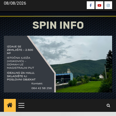
Skip
08/08/2026
Spin
Spin
Spin
to
Facebook
Youtube
Inst
content
SPIN INFO
Primary
Menu