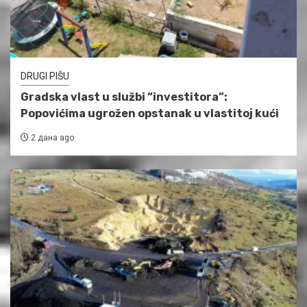
DRUGI PIŠU
Gradska vlast u službi “investitora”:
Popovićima ugrožen opstanak u vlastitoj kući
2 дана ago