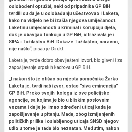
oslobođeni optužbi, neki od pripadnika GP BiH
tvrdili su da je u oslobađanju učestvovao i Laketa,
kako na vidjelo ne bi izašla njegova umiješanost.
Laketinu umješanosti u kriminal i korupciju djela,
dok je obavljao funkciju u GP BiH, istraživala je i
SIPA i Tužilaštvo BiH. Dokaze Tužilaštvo, naravno,
nije našlo“
, pisao je Direkt.
Laketa je, tvrde dobro obaviješteni izvori, bio glavni i za
zapošljavanje srpskih kadrova u GP BiH.
„I nakon što je otišao sa mjesta pomoćnika Žarko
Laketa je, tvrdi naš izvor, ostao “siva eminencija”
GP BiH. Preko svojih kolega iz ove policijske
agencije, sa kojima je bio u bliskim poslovnim
vezama i dalje je imao određeni uticaj kada je
zapošljavanje u pitanju. Mada, zbog izmijenjenih
političkih prilika i oslabljenog uticaja SNSD njegov
udio u tome je tada bio neznatan. Međutim, nakon