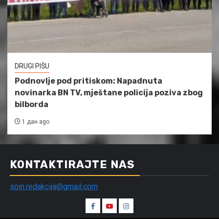
DRUGI PIŠU
Podnovlje pod pritiskom: Napadnuta
novinarka BN TV, mještane policija poziva zbog
bilborda
1 дан ago
KONTAKTIRAJTE NAS
spin.redakcija@gmail.com
Spin
Spin
Spin