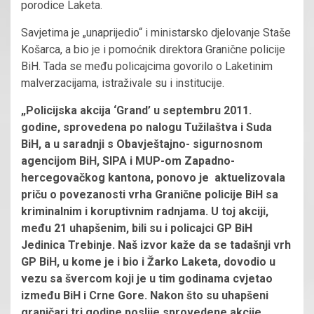
porodice Laketa.
Savjetima je „unaprijedio“ i ministarsko djelovanje Staše
Košarca, a bio je i pomoćnik direktora Granične policije
BiH. Tada se među policajcima govorilo o Laketinim
malverzacijama, istraživale su i institucije.
„Policijska akcija ‘Grand’ u septembru 2011.
godine, sprovedena po nalogu Tužilaštva i Suda
BiH, a u saradnji s Obavještajno- sigurnosnom
agencijom BiH, SIPA i MUP-om Zapadno-
hercegovačkog kantona, ponovo je aktuelizovala
priču o povezanosti vrha Granične policije BiH sa
kriminalnim i koruptivnim radnjama. U toj akciji,
među 21 uhapšenim, bili su i policajci GP BiH
Jedinica Trebinje. Naš izvor kaže da se tadašnji vrh
GP BiH, u kome je i bio i Žarko Laketa, dovodio u
vezu sa švercom koji je u tim godinama cvjetao
između BiH i Crne Gore. Nakon što su uhapšeni
graničari tri godine poslije sprovedene akcije