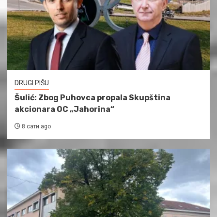
DRUGI PIŠU
Šulić: Zbog Puhovca propala Skupština
akcionara OC „Jahorina“
8 сати ago