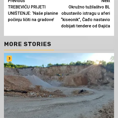
Continue
Previous
Next
TREBEVIĆU PRIJETI
Okružno tužilaštvo BL
Reading
UNIŠTENJE: ‘Naše planine
obustavilo istragu u aferi
počinju ličiti na gradove’
“kiseonik”, Čađo nastavio
dobijati tendere od Đajića
MORE STORIES
3