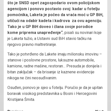
što je SNSD opet zagospodario ovom policijskom
agencijom i ponovo postavio svoj kadar u fotelju
pomoćnika, Laketa je počeo da vraća moć u GP BiH,
utičući na odabir kadeta i kadrova za ovu agenciju.
Tako je u GP BiH doveo i člana svoje porodice
kome priprema unapređenje“
, pisali su novinari koje
je Laketa tužio, a Ustavni sud BiH stavio tačku na
njegovo pravno maltretiranje.
Tako je potvrđeno da Lakete imaju milionsku imovinu –
stanove i poslovne prostore, luksuzne automobile,
kamione, radne mašine, restoran… Presuda je donijela i
bitan zaključak – da brisanje iz kaznene evidencije
nikoga ne čini neosuđivanim.
Osuđen, ponovo je sjeo u fotelju. Poručio je da je upitan
boravak visokog predstavnika u Bosni i Hercegovini
Kristijana Šmita.