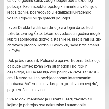
uslovno godinu dana, zbog zloupotrebe službenog
položaja. Kao inspektor opšteg kriminala uhvaćen je u
krađi, tačnije, posredovao u legalizaciji ukradenog
vozila. Prijavili su ga gatački policajci.
Izvori Direkta tvrdili su i da je javna tajna da se kod
Lakete, zvanog Ćato, tokom devedesetih godina mogla
kupiti saobraćajna dozvola. Kasnije je, precizirali su, dio
obrazaca prodao Gordanu Pavloviću, sada biznismenu
iz Foče.
Dok je bio načelnik Policijske uprave Trebinje trebalo je
da bude čovjek izvan svih stranačkih i političkih
dešavanja, ali Laketa nije krio političke veze sa SNSD-
om. Uvezao se i sa bezbjedonosno interesantnim
osobama. Viđen je i u ovdašnjem „poslovnom svijetu“,
pa je uvećao i imovinu.
Sve to dokumentovao je i Direkt u seriji tekstova u
kojima je pobrojao sve nekretnine i automobile