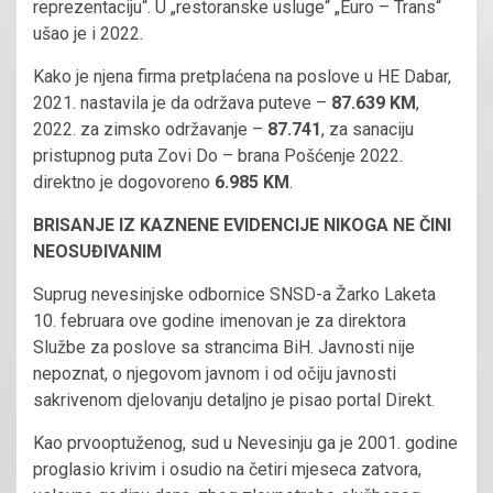
reprezentaciju“. U „restoranske usluge“ „Euro – Trans“
ušao je i 2022.
Kako je njena firma pretplaćena na poslove u HE Dabar,
2021. nastavila je da održava puteve –
87.639 KM
,
2022. za zimsko održavanje –
87.741
, za sanaciju
pristupnog puta Zovi Do – brana Pošćenje 2022.
direktno je dogovoreno
6.985 KM
.
BRISANJE IZ KAZNENE EVIDENCIJE NIKOGA NE ČINI
NEOSUĐIVANIM
Suprug nevesinjske odbornice SNSD-a Žarko Laketa
10. februara ove godine imenovan je za direktora
Službe za poslove sa strancima BiH. Javnosti nije
nepoznat, o njegovom javnom i od očiju javnosti
sakrivenom djelovanju detaljno je pisao portal Direkt.
Kao prvooptuženog, sud u Nevesinju ga je 2001. godine
proglasio krivim i osudio na četiri mjeseca zatvora,