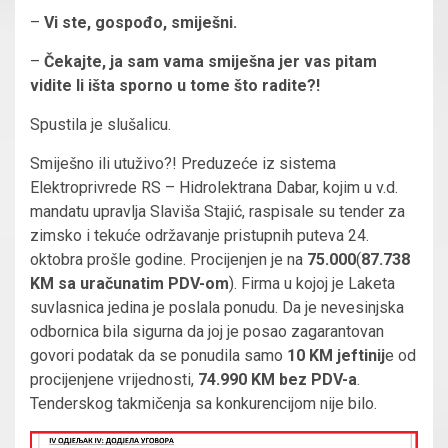
–
Vi ste, gospođo, smiješni.
–
Čekajte, ja sam vama smiješna jer vas pitam
vidite li išta sporno u tome što radite?!
Spustila je slušalicu.
Smiješno ili utuživo?! Preduzeće iz sistema
Elektroprivrede RS – Hidrolektrana Dabar, kojim u v.d.
mandatu upravlja Slaviša Stajić, raspisale su tender za
zimsko i tekuće održavanje pristupnih puteva 24.
oktobra prošle godine. Procijenjen je na
75.000
(
87.738
KM sa uračunatim PDV-om
). Firma u kojoj je Laketa
suvlasnica jedina je poslala ponudu. Da je nevesinjska
odbornica bila sigurna da joj je posao zagarantovan
govori podatak da se ponudila samo
10 KM jeftinij
e od
procijenjene vrijednosti,
74.990 KM bez PDV-a
.
Tenderskog takmičenja sa konkurencijom nije bilo.