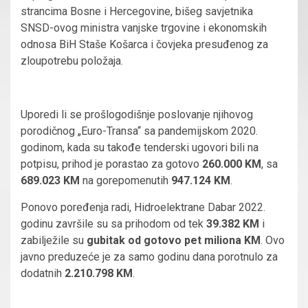
strancima Bosne i Hercegovine, bišeg savjetnika
SNSD-ovog ministra vanjske trgovine i ekonomskih
odnosa BiH Staše Košarca i čovjeka presuđenog za
zloupotrebu položaja.
Uporedi li se prošlogodišnje poslovanje njihovog
porodičnog „Euro-Transa“ sa pandemijskom 2020.
godinom, kada su takođe tenderski ugovori bili na
potpisu, prihod je porastao za gotovo
260.000 KM
, sa
689.023 KM
na gorepomenutih
947.124 KM
.
Ponovo poređenja radi, Hidroelektrane Dabar 2022.
godinu završile su sa prihodom od tek
39.382 KM
i
zabilježile su
gubitak od gotovo pet miliona KM
. Ovo
javno preduzeće je za samo godinu dana porotnulo za
dodatnih
2.210.798 KM
.