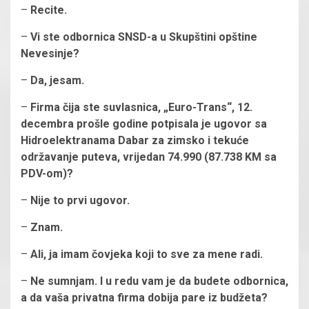
–
Recite.
–
Vi ste odbornica SNSD-a u Skupštini opštine
Nevesinje?
–
Da, jesam.
–
Firma čija ste suvlasnica, „Euro-Trans“, 12.
decembra prošle godine potpisala je ugovor sa
Hidroelektranama Dabar za zimsko i tekuće
održavanje puteva, vrijedan 74.990 (87.738 KM sa
PDV-om)?
–
Nije to prvi ugovor.
–
Znam.
–
Ali, ja imam čovjeka koji to sve za mene radi.
–
Ne sumnjam. I u redu vam je da budete odbornica,
a da vaša privatna firma dobija pare iz budžeta?