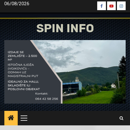
Skip
06/08/2026
Spin
Spin
Spin
to
Facebook
Youtube
Inst
content
SPIN INFO
Primary
Menu