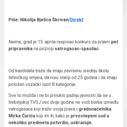
Piše: Nikolija Bjelica Škrivan/
Direkt
Naime, grad je 15. aprila raspisao konkurs za prijem
pet
pripravnika
na poziciji
vatrogasac-spasilac.
Od kandidata traže da imaju završenu srednju školu
tehničkog smjera, da nisu stariji od 25 godina i da imaju
položen vozački ispit B kategorije.
Sve to možda i ne bi privuklo pažnju javnosti da se u
trebinjskoj TVSJ već dvije godine ne vodi borba između
vatrogasaca koji traže svoja prava i
gradonačelnika
Mirka Ćurića
koji im ih, kako je
prvostepeni sud u
nekoliko predmeta potvrdio, uskraćuje.