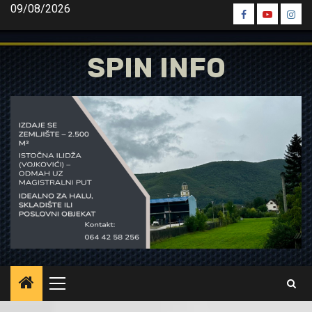
Skip
09/08/2026
Spin
Spin
Spin
to
Facebook
Youtube
Inst
content
SPIN INFO
Primary
Menu