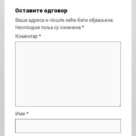
Оставите одговор
Ваша адреса е-поште неће бити објављена.
Неопходна поља су означена
*
Коментар
*
Име
*