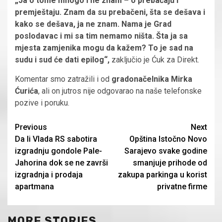
„Ja o tome mnogo i ne znam – o prebačaju i
premještaju. Znam da su prebačeni, šta se dešava i
kako se dešava, ja ne znam. Nama je Grad
poslodavac i mi sa tim nemamo ništa. Šta ja sa
mjesta zamjenika mogu da kažem? To je sad na
sudu i sud će dati epilog“,
zaključio je Ćuk za Direkt.
Komentar smo zatražili i od
gradonačelnika Mirka
Ćurića
, ali on jutros nije odgovarao na naše telefonske
pozive i poruku.
Continue
Previous
Next
Da li Vlada RS sabotira
Оpština Istočno Novo
Reading
izgradnju gondole Pale-
Sarajevo svake godine
Jahorina dok se ne završi
smanjuje prihode od
izgradnja i prodaja
zakupa parkinga u korist
apartmana
privatne firme
MORE STORIES