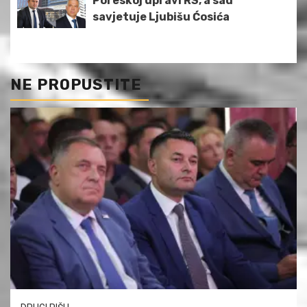
Poreskoj upravi RS, a sad
savjetuje Ljubišu Ćosića
NE PROPUSTITE