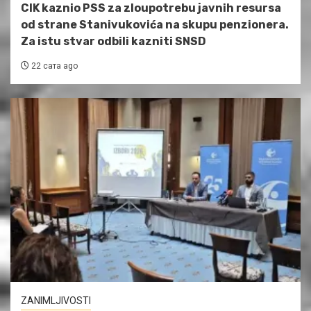
CIK kaznio PSS za zloupotrebu javnih resursa
od strane Stanivukovića na skupu penzionera.
Za istu stvar odbili kazniti SNSD
22 сата ago
ZANIMLJIVOSTI