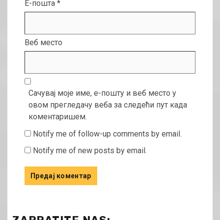
Е-пошта
*
Веб место
Сачувај моје име, е-пошту и веб место у
овом прегледачу веба за следећи пут када
коментаришем.
Notify me of follow-up comments by email.
Notify me of new posts by email.