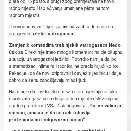
plate od 15 posto, a drugi zbog premještaja na novo
radno mjesto i isplaćivanja umanjene plate na tom
radnom mjestu.
U novoosnovani Odjek za civilnu zaštitu do sada su
premještena
četiri vatrogasca.
Zamjenik komandira trebinjskih vatrogasaca Neđo
Ćuk
za Direkt nije imao mnogo komentara na cjelokupnu
situaciju u vatrogasnoj jedinici. Potvrdio nam je da, po
sistematizaci, njima fali radnika, ne precizirajući koliko.
Rekao je i da će novi pripravnici osvježiti jedinicu i da je
dobro da se tu zapošljavaju mlađi ljudi.
Na pitanje da li vidi neki smisao u premještaju ne tako
starih vatrogasaca na druga radna mjesta dok za njima
postoji potreba u TVSJ, Ćuk odgovara:
„Pa, ne vidim ja
smisao, smisao je da se radi i obavlja
profesionalno i odgovorno posao“.