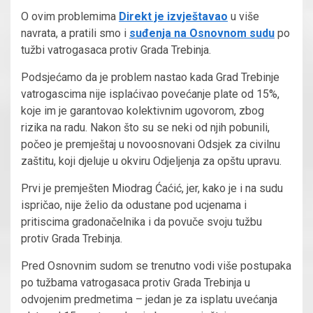
O ovim problemima
Direkt je izvještavao
u više
navrata, a pratili smo i
suđenja na Osnovnom sudu
po
tužbi vatrogasaca protiv Grada Trebinja.
Podsjećamo da je problem nastao kada Grad Trebinje
vatrogascima nije isplaćivao povećanje plate od 15%,
koje im je garantovao kolektivnim ugovorom, zbog
rizika na radu. Nakon što su se neki od njih pobunili,
počeo je premještaj u novoosnovani Odsjek za civilnu
zaštitu, koji djeluje u okviru Odjeljenja za opštu upravu.
Prvi je premješten Miodrag Ćaćić, jer, kako je i na sudu
ispričao, nije želio da odustane pod ucjenama i
pritiscima gradonačelnika i da povuče svoju tužbu
protiv Grada Trebinja.
Pred Osnovnim sudom se trenutno vodi više postupaka
po tužbama vatrogasaca protiv Grada Trebinja u
odvojenim predmetima – jedan je za isplatu uvećanja