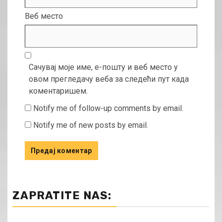
Веб место
Сачувај моје име, е-пошту и веб место у
овом прегледачу веба за следећи пут када
коментаришем.
Notify me of follow-up comments by email.
Notify me of new posts by email.
ZAPRATITE NAS: