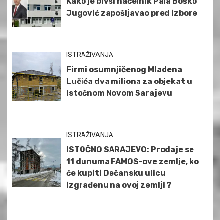
Kako je bivši načelnik Pala Boško
Jugović zapošljavao pred izbore
ISTRAŽIVANJA
Firmi osumnjičenog Mladena
Lučića dva miliona za objekat u
Istočnom Novom Sarajevu
ISTRAŽIVANJA
ISTOČNO SARAJEVO: Prodaje se
11 dunuma FAMOS-ove zemlje, ko
će kupiti Dečansku ulicu
izgrađenu na ovoj zemlji ?