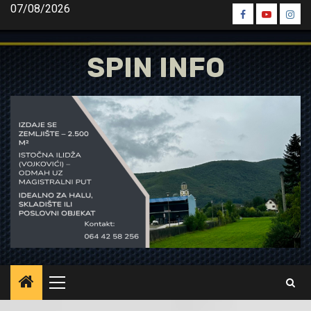
Skip
07/08/2026
Spin
Spin
Spin
to
Facebook
Youtube
Inst
content
SPIN INFO
Primary
Menu