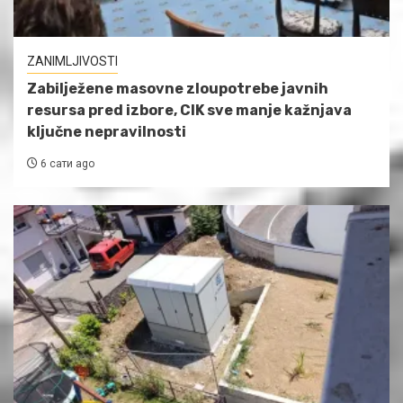
ZANIMLJIVOSTI
Zabilježene masovne zloupotrebe javnih
resursa pred izbore, CIK sve manje kažnjava
ključne nepravilnosti
6 сати ago