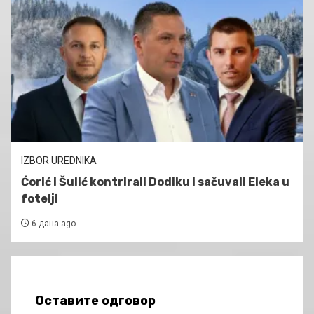
IZBOR UREDNIKA
Ćorić i Šulić kontrirali Dodiku i sačuvali Eleka u
fotelji
6 дана ago
Оставите одговор