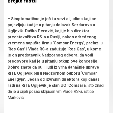
Brojke rastu
–
Simptomatično je još i u vezi s ljudima koji se
pojavljuju kad je u pitanju dolazak Serdarova u
Ugljevik. Duško Perović, koji je bio direktor
predstavništva RS-a u Rusiji, nakon određenog
vremena napušta firmu ‘Comsar Energy’, prelazi u
‘Res Gas’ i Vlada RS-a zadužuje ‘Res Gas’, u kome
je on predstavnik Nadzornog odbora, da vodi
pregovore kad je u pitanju otkup ove koncesije.
Dobro znate da su i ljudi iz vrha današnje uprave
RiTE Ugljevik bili u Nadzornom odboru ‘Comsar
Energyja’. Jedan od izvršnih direktora koji danas
radi na RiTE Ugljevik je član UO ‘Comsara
’, što znači
da je u cijeli posao uključen vrh Vlade RS-a, ističe
Marković.