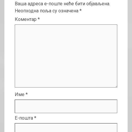
Ваша адреса е-поште неће бити објављена.
Неопходна поља су означена
*
Коментар
*
Име
*
Е-пошта
*