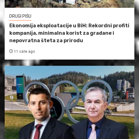
DRUGI PIŠU
Ekonomija eksploatacije u BiH: Rekordni profiti
kompanija, minimalna korist za građane i
nepovratna šteta za prirodu
11 сати ago