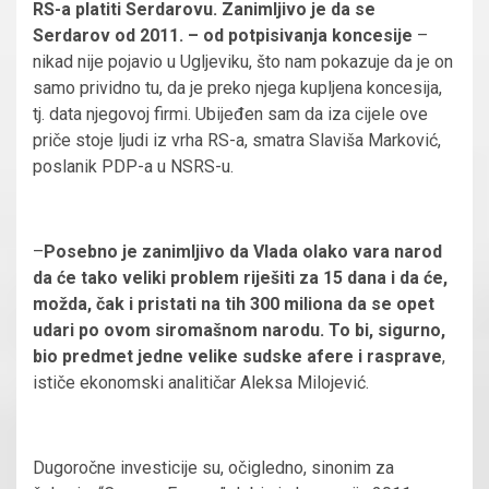
RS-a platiti Serdarovu. Zanimljivo je da se
Serdarov od 2011. – od potpisivanja koncesije
–
nikad nije pojavio u Ugljeviku, što nam pokazuje da je on
samo prividno tu, da je preko njega kupljena koncesija,
tj. data njegovoj firmi. Ubijeđen sam da iza cijele ove
priče stoje ljudi iz vrha RS-a, smatra Slaviša Marković,
poslanik PDP-a u NSRS-u.
–
Posebno je zanimljivo da Vlada olako vara narod
da će tako veliki problem riješiti za 15 dana i da će,
možda, čak i pristati na tih 300 miliona da se opet
udari po ovom siromašnom narodu. To bi, sigurno,
bio predmet jedne velike sudske afere i rasprave
,
ističe ekonomski analitičar Aleksa Milojević.
Dugoročne investicije su, očigledno, sinonim za