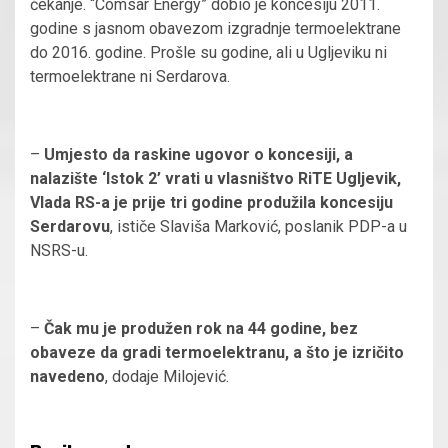
čekanje. “Comsar Energy” dobio je koncesiju 2011.
godine s jasnom obavezom izgradnje termoelektrane
do 2016. godine. Prošle su godine, ali u Ugljeviku ni
termoelektrane ni Serdarova.
–
Umjesto da raskine ugovor o koncesiji, a
nalazište ‘Istok 2’ vrati u vlasništvo RiTE Ugljevik,
Vlada RS-a je prije tri godine produžila koncesiju
Serdarovu
, ističe Slaviša Marković, poslanik PDP-a u
NSRS-u.
–
Čak mu je produžen rok na 44 godine, bez
obaveze da gradi termoelektranu, a što je izričito
navedeno
, dodaje Milojević.