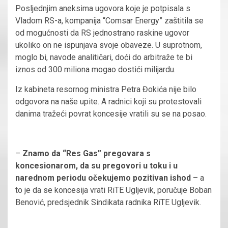
Posljednjim aneksima ugovora koje je potpisala s
Vladom RS-a, kompanija “Comsar Energy” zaštitila se
od mogućnosti da RS jednostrano raskine ugovor
ukoliko on ne ispunjava svoje obaveze. U suprotnom,
moglo bi, navode analitičari, doći do arbitraže te bi
iznos od 300 miliona mogao dostići milijardu.
Iz kabineta resornog ministra Petra Đokića nije bilo
odgovora na naše upite. A radnici koji su protestovali
danima tražeći povrat koncesije vratili su se na posao.
–
Znamo da “Res Gas” pregovara s
koncesionarom, da su pregovori u toku i u
narednom periodu očekujemo pozitivan ishod
– a
to je da se koncesija vrati RiTE Ugljevik, poručuje Boban
Benović, predsjednik Sindikata radnika RiTE Ugljevik.