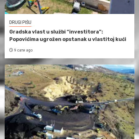
DRUGI PIŠU
Gradska vlast u službi “investitora”:
Popovićima ugrožen opstanak u vlastitoj kući
9 сати ago