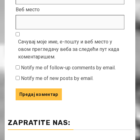
Веб место
Сачувај моје име, е-пошту и веб место у
овом прегледачу веба за следећи пут када
коментаришем.
Notify me of follow-up comments by email.
Notify me of new posts by email.
ZAPRATITE NAS: