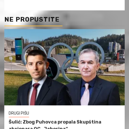
NE PROPUSTITE
DRUGI PIŠU
Šulić: Zbog Puhovca propala Skupština
akcionara OC „Jahorina“