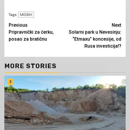
MISBIH
Tags:
Continue
Previous
Next
Pripravnički za ćerku,
Solarni park u Nevesinju:
Reading
posao za bratičnu
“Etmaxu” koncesije, od
Rusa investicija!?
MORE STORIES
3