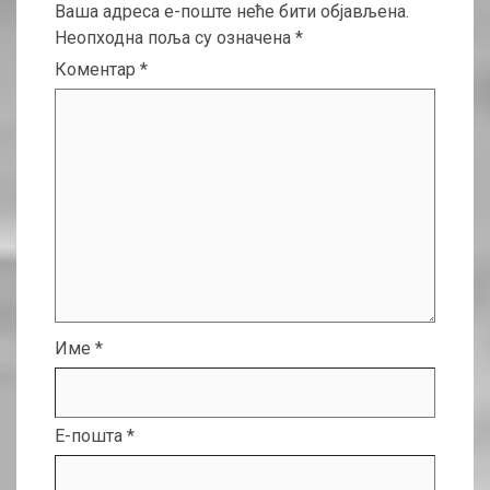
Ваша адреса е-поште неће бити објављена.
Неопходна поља су означена
*
Коментар
*
Име
*
Е-пошта
*