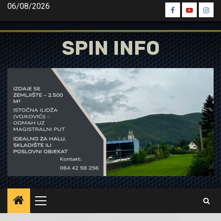
Skip
06/08/2026
Spin
Spin
Spin
to
Facebook
Youtube
Inst
content
SPIN INFO
Primary
Menu