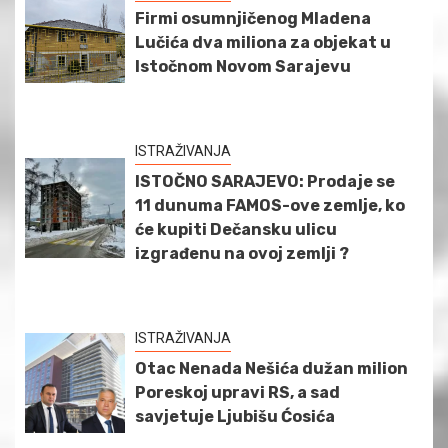
Firmi osumnjičenog Mladena
Lučića dva miliona za objekat u
Istočnom Novom Sarajevu
ISTRAŽIVANJA
ISTOČNO SARAJEVO: Prodaje se
11 dunuma FAMOS-ove zemlje, ko
će kupiti Dečansku ulicu
izgrađenu na ovoj zemlji ?
ISTRAŽIVANJA
Otac Nenada Nešića dužan milion
Poreskoj upravi RS, a sad
savjetuje Ljubišu Ćosića