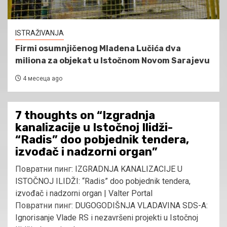
ISTRAŽIVANJA
Firmi osumnjičenog Mladena Lučića dva
miliona za objekat u Istočnom Novom Sarajevu
4 месеца ago
7 thoughts on “
Izgradnja
kanalizacije u Istočnoj Ilidži-
“Radis” doo pobjednik tendera,
izvođač i nadzorni organ
”
Повратни пинг:
IZGRADNJA KANALIZACIJE U
ISTOČNOJ ILIDŽI: “Radis” doo pobjednik tendera,
izvođač i nadzorni organ | Valter Portal
Повратни пинг:
DUGOGODIŠNJA VLADAVINA SDS-A:
Ignorisanje Vlade RS i nezavršeni projekti u Istočnoj