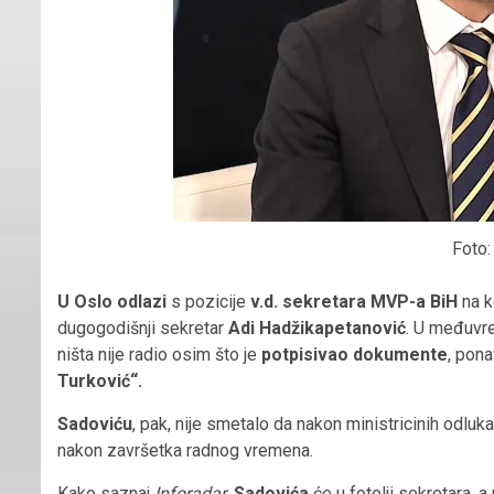
Foto:
U Oslo odlazi
s pozicije
v.d. sekretara MVP-a BiH
na k
dugogodišnji sekretar
Adi Hadžikapetanović
. U međuvr
ništa nije radio osim što je
potpisivao dokumente
, pona
Turković“.
Sadoviću
, pak, nije smetalo da nakon ministricinih odluk
nakon završetka radnog vremena.
Kako saznaj
Inforadar
,
Sadovića
će u fotelji sekretara, a