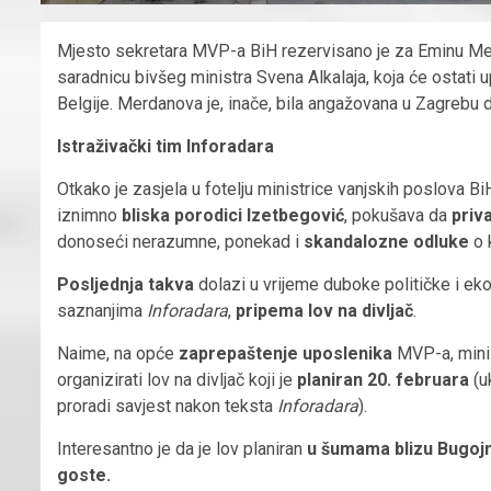
Mjesto sekretara MVP-a BiH rezervisano je za Eminu Merda
saradnicu bivšeg ministra Svena Alkalaja, koja će ostat
Belgije. Merdanova je, inače, bila angažovana u Zagrebu 
Istraživački tim Inforadara
Otkako je zasjela u fotelju ministrice vanjskih poslova B
iznimno
bliska porodici Izetbegović
, pokušava da
priva
donoseći nerazumne, ponekad i
skandalozne odluke
o 
Posljednja takva
dolazi u vrijeme duboke političke i e
saznanjima
Inforadara
,
pripema lov na divljač
.
Naime, na opće
zaprepaštenje uposlenika
MVP-a, minis
organizirati lov na divljač koji je
planiran 20. februara
(u
proradi savjest nakon teksta
Inforadara
).
Interesantno je da je lov planiran
u šumama blizu Bugoj
goste.