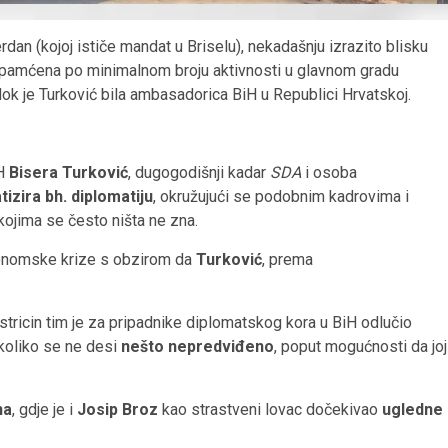
n (kojoj ističe mandat u Briselu), nekadašnju izrazito blisku
i upamćena po minimalnom broju aktivnosti u glavnom gradu
dok je Turković bila ambasadorica BiH u Republici Hrvatskoj.
iH
Bisera Turković
, dugogodišnji kadar
SDA
i osoba
tizira bh. diplomatiju
, okružujući se podobnim kadrovima i
kojima se često ništa ne zna.
konomske krize s obzirom da
Turković
, prema
tricin tim je za pripadnike diplomatskog kora u BiH odlučio
koliko se ne desi
nešto nepredviđeno
, poput mogućnosti da joj
na
, gdje je i
Josip Broz
kao strastveni lovac dočekivao
ugledne