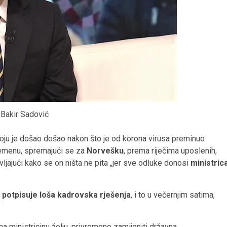
 Bakir Sadović
oju je došao došao nakon što je od korona virusa preminuo
emenu, spremajući se za
Norvešku
, prema riječima uposlenih,
vljajući kako se on ništa ne pita „jer sve odluke donosi
ministric
a
potpisuje loša kadrovska rješenja
, i to u večernjim satima,
 na ministricinu želju, privremeno zamijeniti državna