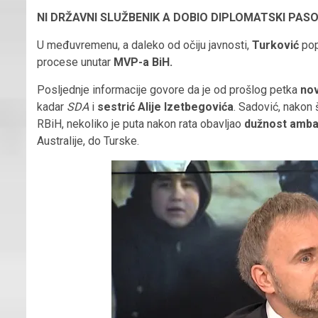
NI DRŽAVNI SLUŽBENIK A DOBIO DIPLOMATSKI PAS
U međuvremenu, a daleko od očiju javnosti,
Turković
pop
procese unutar
MVP-a BiH.
Posljednje informacije govore da je od prošlog petka
nov
kadar
SDA
i
sestrić Alije Izetbegovića
. Sadović, nakon 
RBiH, nekoliko je puta nakon rata obavljao
dužnost amb
Australije, do Turske.