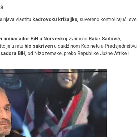
OŠ
unjava vlastitu
kadrovsku križaljku
, suvereno kontrolirajući sve
i ambasador BiH u Norveškoj
zvanično
Bakir Sadović
,
što je u ratu
bio sakriven
u daidžinom Kabinetu u Predsjedništvu
asadora
BiH
, od Nizozemske, preko Republike Južne Afrike i