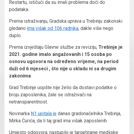
Restartu, ističući da su imali problema doći do
podataka.
Prema istraživanju, Gradska uprava u Trebinju zakonski
gledano
ima višak od 106 radnika
, dakle više nego
duplo.
Prema izvještaju Glavne službe za reviziju,
Trebinje je
2021. godine imalo angažovanih i 15 osoba po
osnovu ugovora na određeno vrijeme, na period
duži od 6 mjeseci , što nije u skladu ni sa drugim
zakonima
.
Grad Trebinje uopšte nije želio da dostavi podatke o
broju zaposlenika, žale se istraživači na
netransparentnost.
Novinarka
N1 upitala je
danas gradonačelnika Trebinja,
Mirka Ćurića, da li taj grad ima višak zaposlenih.
Umjesto odgovora, nastupilo je targetiranje medijske