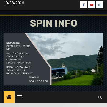
Skip
10/08/2026
Spin
Spin
Spin
to
Facebook
Youtube
Inst
content
SPIN INFO
Primary
Menu