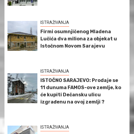
ISTRAŽIVANJA
Firmi osumnjičenog Mladena
Lučića dva miliona za objekat u
Istočnom Novom Sarajevu
ISTRAŽIVANJA
ISTOČNO SARAJEVO: Prodaje se
11 dunuma FAMOS-ove zemlje, ko
će kupiti Dečansku ulicu
izgrađenu na ovoj zemlji ?
ISTRAŽIVANJA