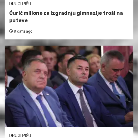
DRUGI PIŠU
Ćurić milione za izgradnju gimnazije troši na
puteve
8 сати ago
DRUGI PIŠU