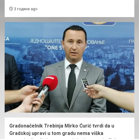
3 године ago
Gradonačelnik Trebinja Mirko Ćurić tvrdi da u
Gradskoj upravi u tom gradu nema viška