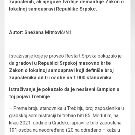
zaposlenih, ali njegove tvrdnje demantuje Zakon o
lokalnoj samoupravi Republike Srpske.
Autor: Snežana Mitrović/N1
Istraživanje koje je proveo Restart Srpska pokazalo je
da
gradovi u Republici Srpskoj masovno krše
Zakon o lokalnoj samoupravi koji definiše broj
zaposlenika od tri osobe na 1.000 stanovnika
.
Istraživanje je pokazalo da je neslavni šampion u
toj pojavi Trebinje
.
– Prema broju stanovnika u Trebinju, broj zaposlenika u
gradskoj administraciji bi trebao biti 85. Međutim, na
kraju 2021. godine u Gradskoj upravi je bilo zaposlena
191 osoba na neodređeno i 20 na određeno – kažu u