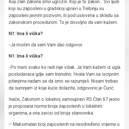
Koji član zakona smo ugrozili. Koji je to zakon… Svi ljudi
koji su zaposleni u gradskoj upravi u Trebinju su
zaposleni javnim pozivom, ili pod uslovima u skladu sa
zakonskom procedurom. To je dovoljno da vam kažem.
N1: Ima li viška?
-Ja mislim da sam Vam dao odgovor.
N1: Ima li viška?
-Po meni svako ko radi nije višak. Ja Vam kažem iz ugla
poslodavaca gdje sam trenutno. Hvala Vam na iscrpnim
pitanjima nadam se da smo se razumjeli. Nisam trebao
da sumnjam iz koje kuće dolazite, odgovorio je Ćurić.
Inače, Zakonom o lokalnoj samoupravi RS Član 67 jasno
je propisana norma broja zapsolenih u lokalnim
organima, a ona zavisi od broja stanovnika:
– Maksimalan broj zaposlenih na neodređeno vrijeme u