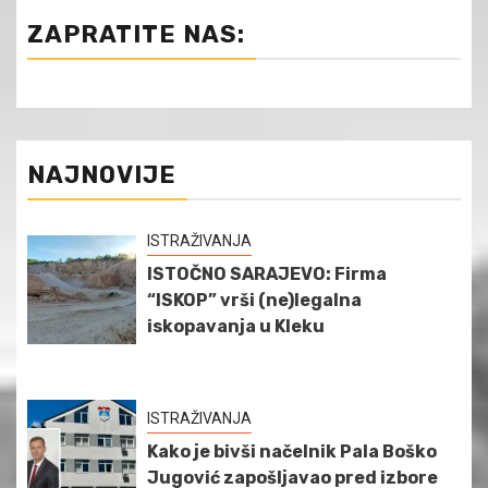
ZAPRATITE NAS:
NAJNOVIJE
ISTRAŽIVANJA
ISTOČNO SARAJEVO: Firma
“ISKOP” vrši (ne)legalna
iskopavanja u Kleku
ISTRAŽIVANJA
Kako je bivši načelnik Pala Boško
Jugović zapošljavao pred izbore