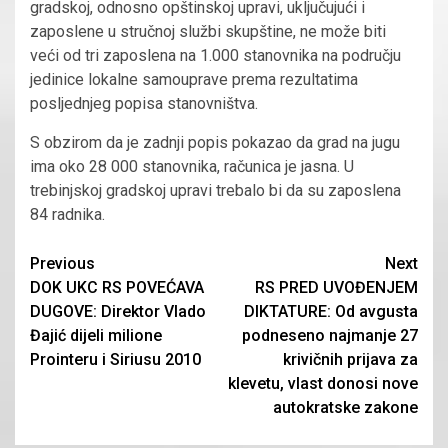
gradskoj, odnosno opštinskoj upravi, uključujući i
zaposlene u stručnoj službi skupštine, ne može biti
veći od tri zaposlena na 1.000 stanovnika na području
jedinice lokalne samouprave prema rezultatima
posljednjeg popisa stanovništva.
S obzirom da je zadnji popis pokazao da grad na jugu
ima oko 28 000 stanovnika, računica je jasna. U
trebinjskoj gradskoj upravi trebalo bi da su zaposlena
84 radnika.
Continue
Previous
Next
DOK UKC RS POVEĆAVA
RS PRED UVOĐENJEM
Reading
DUGOVE: Direktor Vlado
DIKTATURE: Od avgusta
Đajić dijeli milione
podneseno najmanje 27
Prointeru i Siriusu 2010
krivičnih prijava za
klevetu, vlast donosi nove
autokratske zakone