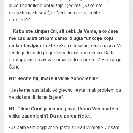
kuće i nedolično obraćanje riječima: „Kako ste
simpatični, ali sebi“, te “da li ne čujete, imate li
problem?“
–
Kako ste simpatični, ali sebi. Ja Vama, ako ćete
me saslušati pričam samo iz ugla funkcije koju
sada obavljam
. Imate Zakon o lokalnoj samoupravi, Vi
recite je li nešto pogrešeno ili nije pogrešeno. Da li
postoji javni poziv za primanje ili ne postoji? – rekao je
Ćurić.
N1: Recite mi, imate li višak zaposlenih?
-Jeste me saslušali, očigledno, jeste imali problem da
ne slušate ili da ne čujete?
N1: Gdine Ćurić ja nisam gluva, Pitam Vas imate li
viška zaposlenih? Da ne polemišete…
-Ja sam vam dogovorio, jeste slušali Vi mene. Jesam.