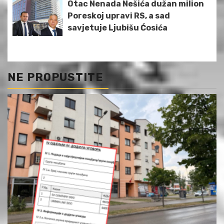
Otac Nenada Nešića dužan milion
Poreskoj upravi RS, a sad
savjetuje Ljubišu Ćosića
NE PROPUSTITE