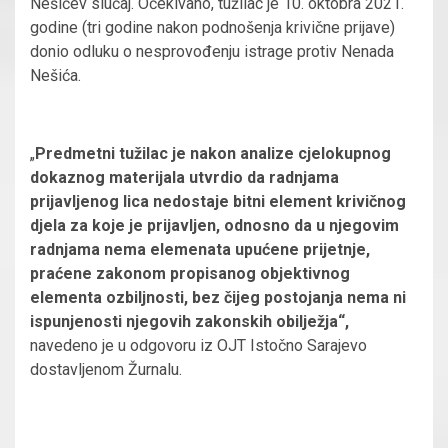
Nešićev slučaj. Očekivano, tužilac je 10. oktobra 2021.
godine (tri godine nakon podnošenja krivične prijave)
donio odluku o nesprovođenju istrage protiv Nenada
Nešića.
„
Predmetni tužilac je nakon analize cjelokupnog
dokaznog materijala utvrdio da radnjama
prijavljenog lica nedostaje bitni element krivičnog
djela za koje je prijavljen, odnosno da u njegovim
radnjama nema elemenata upućene prijetnje,
praćene zakonom propisanog objektivnog
elementa ozbiljnosti, bez čijeg postojanja nema ni
ispunjenosti njegovih zakonskih obilježja“,
navedeno je u odgovoru iz OJT Istočno Sarajevo
dostavljenom Žurnalu.