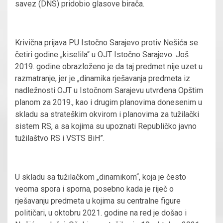
savez (DNS) pridobio glasove birača.
Krivična prijava PU Istočno Sarajevo protiv Nešića se
četiri godine „kiselila“ u OJT Istočno Sarajevo. Još
2019. godine obrazloženo je da taj predmet nije uzet u
razmatranje, jer je „dinamika rješavanja predmeta iz
nadležnosti OJT u Istočnom Sarajevu utvrđena Opštim
planom za 2019., kao i drugim planovima donesenim u
skladu sa strateškim okvirom i planovima za tužilački
sistem RS, a sa kojima su upoznati Republičko javno
tužilaštvo RS i VSTS BiH”.
U skladu sa tužilačkom „dinamikom“, koja je često
veoma spora i sporna, posebno kada je riječ o
rješavanju predmeta u kojima su centralne figure
političari, u oktobru 2021. godine na red je došao i