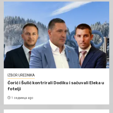
IZBOR UREDNIKA
Ćorić i Šulić kontrirali Dodiku i sačuvali Eleka u
fotelji
1 седмица ago