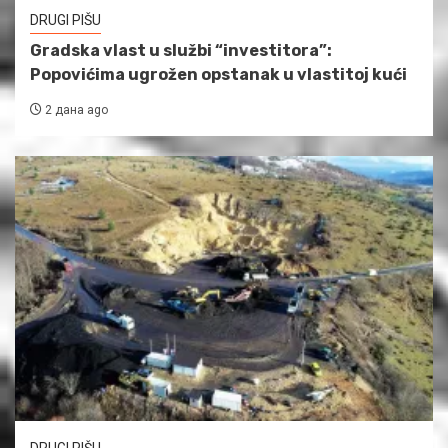
DRUGI PIŠU
Gradska vlast u službi “investitora”:
Popovićima ugrožen opstanak u vlastitoj kući
2 дана ago