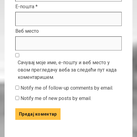
Е-пошта
*
Веб место
Сачувај моје име, е-пошту и веб место у
овом прегледачу веба за следећи пут када
коментаришем.
Notify me of follow-up comments by email.
Notify me of new posts by email.