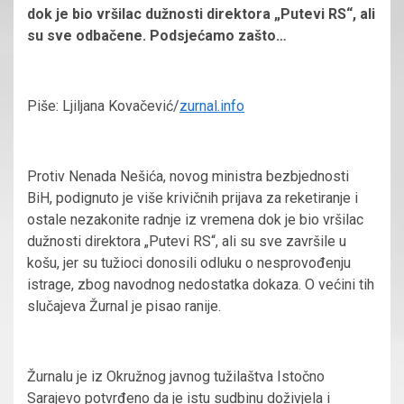
dok je bio vršilac dužnosti direktora „Putevi RS“, ali
su sve odbačene. Podsjećamo zašto…
Piše: Ljiljana Kovačević/
zurnal.info
Protiv Nenada Nešića, novog ministra bezbjednosti
BiH, podignuto je više krivičnih prijava za reketiranje i
ostale nezakonite radnje iz vremena dok je bio vršilac
dužnosti direktora „Putevi RS“, ali su sve završile u
košu, jer su tužioci donosili odluku o nesprovođenju
istrage, zbog navodnog nedostatka dokaza. O većini tih
slučajeva Žurnal je pisao ranije.
Žurnalu je iz Okružnog javnog tužilaštva Istočno
Sarajevo potvrđeno da je istu sudbinu doživjela i