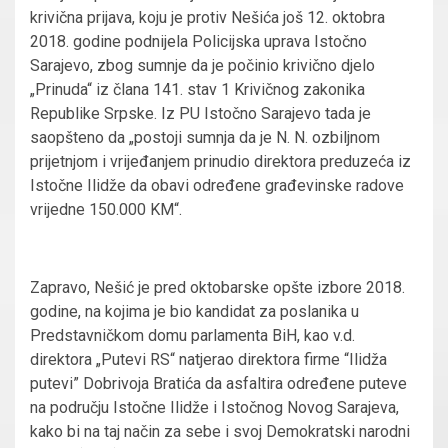
krivična prijava, koju je protiv Nešića još 12. oktobra
2018. godine podnijela Policijska uprava Istočno
Sarajevo, zbog sumnje da je počinio krivično djelo
„Prinuda“ iz člana 141. stav 1 Krivičnog zakonika
Republike Srpske. Iz PU Istočno Sarajevo tada je
saopšteno da „postoji sumnja da je N. N. ozbiljnom
prijetnjom i vrijeđanjem prinudio direktora preduzeća iz
Istočne Ilidže da obavi određene građevinske radove
vrijedne 150.000 KM“.
Zapravo, Nešić je pred oktobarske opšte izbore 2018.
godine, na kojima je bio kandidat za poslanika u
Predstavničkom domu parlamenta BiH, kao v.d.
direktora „Putevi RS“ natjerao direktora firme “Ilidža
putevi” Dobrivoja Bratića da asfaltira određene puteve
na području Istočne Ilidže i Istočnog Novog Sarajeva,
kako bi na taj način za sebe i svoj Demokratski narodni