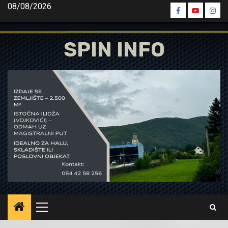
Skip
08/08/2026
Spin
Spin
Spin
to
Facebook
Youtube
Inst
content
SPIN INFO
Primary
Menu