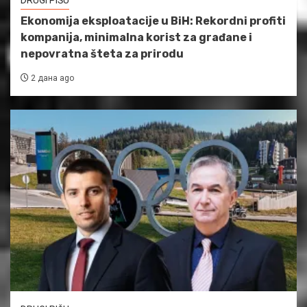
DRUGI PIŠU
Ekonomija eksploatacije u BiH: Rekordni profiti
kompanija, minimalna korist za građane i
nepovratna šteta za prirodu
2 дана ago