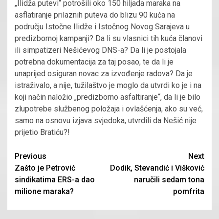
„Ilidža putevi“ potrošili oko 150 hiljada maraka na
asflatiranje prilaznih puteva do blizu 90 kuća na
području Istočne Ilidže i Istočnog Novog Sarajeva u
predizbornoj kampanji? Da li su vlasnici tih kuća članovi
ili simpatizeri Nešićevog DNS-a? Da li je postojala
potrebna dokumentacija za taj posao, te da li je
unaprijed osiguran novac za izvođenje radova? Da je
istraživalo, a nije, tužilaštvo je moglo da utvrdi ko je i na
koji način naložio „predizborno asfaltiranje“, da li je bilo
zlupotrebe službenog položaja i ovlašćenja, ako su već,
samo na osnovu izjava svjedoka, utvrdili da Nešić nije
prijetio Bratiću?!
Continue
Previous
Next
Zašto je Petrović
Dodik, Stevandić i Višković
Reading
sindikatima ERS-a dao
naručili sedam tona
milione maraka?
pomfrita