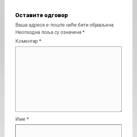
Оставите одговор
Ваша адреса е-поште неће бити објављена.
Неопходна поља су означена
*
Коментар
*
Име
*