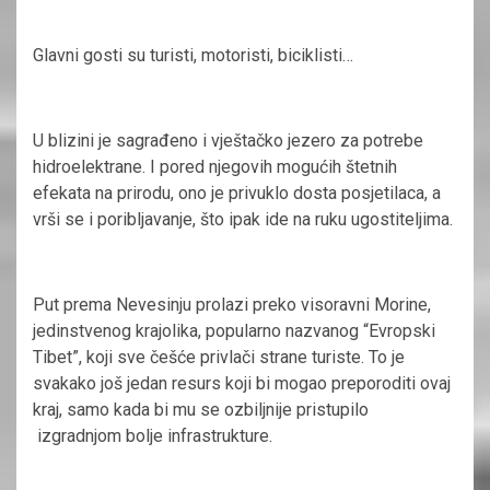
Glavni gosti su turisti, motoristi, biciklisti…
U blizini je sagrađeno i vještačko jezero za potrebe
hidroelektrane. I pored njegovih mogućih štetnih
efekata na prirodu, ono je privuklo dosta posjetilaca, a
vrši se i poribljavanje, što ipak ide na ruku ugostiteljima.
Put prema Nevesinju prolazi preko visoravni Morine,
jedinstvenog krajolika, popularno nazvanog “Evropski
Tibet”, koji sve češće privlači strane turiste. To je
svakako još jedan resurs koji bi mogao preporoditi ovaj
kraj, samo kada bi mu se ozbiljnije pristupilo
izgradnjom bolje infrastrukture.