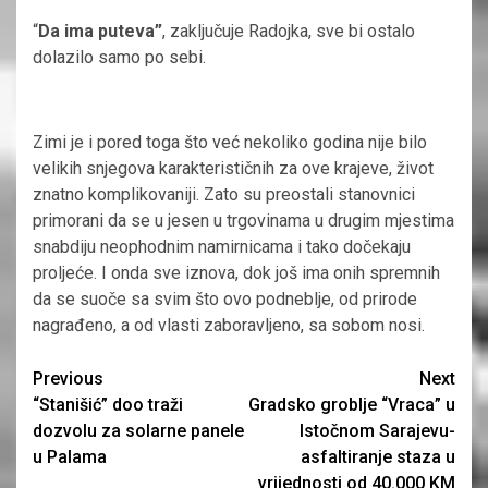
“
Da ima puteva”
, zaključuje Radojka, sve bi ostalo
dolazilo samo po sebi.
Zimi je i pored toga što već nekoliko godina nije bilo
velikih snjegova karakterističnih za ove krajeve, život
znatno komplikovaniji. Zato su preostali stanovnici
primorani da se u jesen u trgovinama u drugim mjestima
snabdiju neophodnim namirnicama i tako dočekaju
proljeće. I onda sve iznova, dok još ima onih spremnih
da se suoče sa svim što ovo podneblje, od prirode
nagrađeno, a od vlasti zaboravljeno, sa sobom nosi.
Continue
Previous
Next
“Stanišić” doo traži
Gradsko groblje “Vraca” u
Reading
dozvolu za solarne panele
Istočnom Sarajevu-
u Palama
asfaltiranje staza u
vrijednosti od 40.000 KM