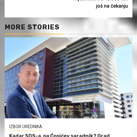
još na čekanju
MORE STORIES
IZBOR UREDNIKA
Kadar SDS-a, pa Ćosićev saradnik? Grad