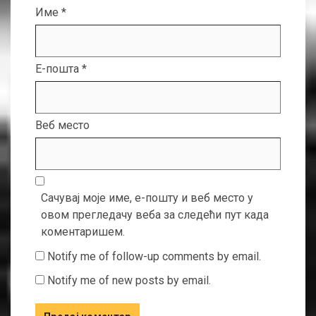
Име
*
Е-пошта
*
Веб место
Сачувај моје име, е-пошту и веб место у
овом прегледачу веба за следећи пут када
коментаришем.
Notify me of follow-up comments by email.
Notify me of new posts by email.