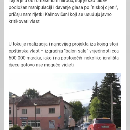
Tajna je u osiromašenom narodu, koji je kao takav
podložan manipulaciji i davanje glasa po “niskoj cijeni”,
pričaju nam rijetki Kalinovičani koji se usuđuju javno
kritikovati vlast.
U toku je realizacija i najnovijeg projekta iza kojeg stoji
opštinska vlast – izgradnja “balon sale” vrijednosti cca
600 000 maraka, iako i na postojećih nekoliko igrališta
djecu gotovo nije moguće vidjeti.