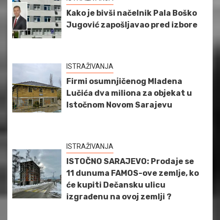
Kako je bivši načelnik Pala Boško
Jugović zapošljavao pred izbore
ISTRAŽIVANJA
Firmi osumnjičenog Mladena
Lučića dva miliona za objekat u
Istočnom Novom Sarajevu
ISTRAŽIVANJA
ISTOČNO SARAJEVO: Prodaje se
11 dunuma FAMOS-ove zemlje, ko
će kupiti Dečansku ulicu
izgrađenu na ovoj zemlji ?