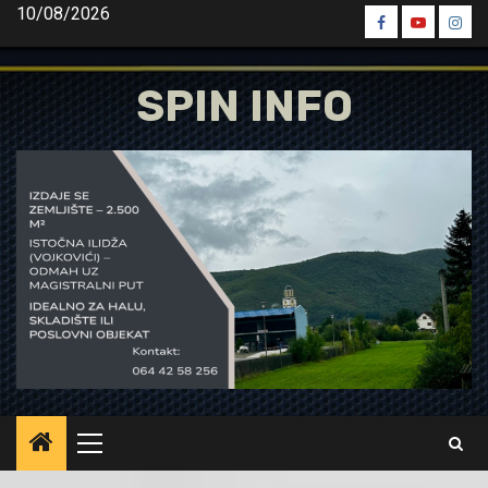
Skip
10/08/2026
Spin
Spin
Spin
to
Facebook
Youtube
Inst
content
SPIN INFO
Primary
Menu