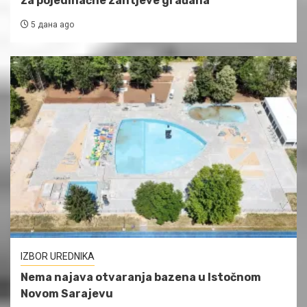
za pojedinačne zahtjeve građana
5 дана ago
IZBOR UREDNIKA
Nema najava otvaranja bazena u Istočnom
Novom Sarajevu