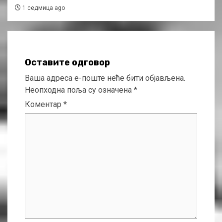
1 седмица ago
Оставите одговор
Ваша адреса е-поште неће бити објављена.
Неопходна поља су означена
*
Коментар
*