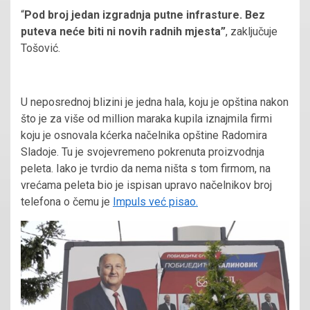
“
Pod broj jedan izgradnja putne infrasture. Bez
puteva neće biti ni novih radnih mjesta”
, zaključuje
Tošović.
U neposrednoj blizini je jedna hala, koju je opština nakon
što je za više od million maraka kupila iznajmila firmi
koju je osnovala kćerka načelnika opštine Radomira
Sladoje. Tu je svojevremeno pokrenuta proizvodnja
peleta. Iako je tvrdio da nema ništa s tom firmom, na
vrećama peleta bio je ispisan upravo načelnikov broj
telefona o čemu je
Impuls već pisao.