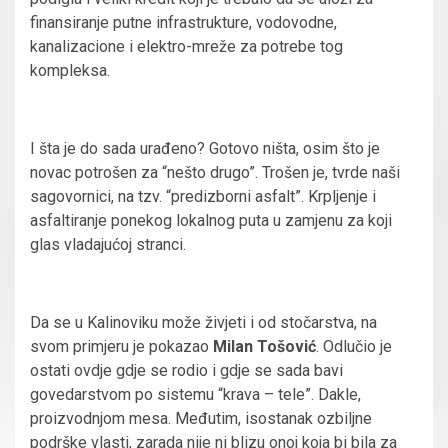
finansiranje putne infrastrukture, vodovodne,
kanalizacione i elektro-mreže za potrebe tog
kompleksa.
I šta je do sada urađeno? Gotovo ništa, osim što je
novac potrošen za “nešto drugo”. Trošen je, tvrde naši
sagovornici, na tzv. “predizborni asfalt”. Krpljenje i
asfaltiranje ponekog lokalnog puta u zamjenu za koji
glas vladajućoj stranci.
Da se u Kalinoviku može živjeti i od stočarstva, na
svom primjeru je pokazao
Milan Tošović
. Odlučio je
ostati ovdje gdje se rodio i gdje se sada bavi
govedarstvom po sistemu “krava – tele”. Dakle,
proizvodnjom mesa. Međutim, isostanak ozbiljne
podrške vlasti, zarada nije ni blizu onoj koja bi bila za