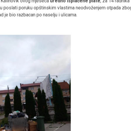
ne Kalinovik ovog mjeseca
uredno isplaćene plate
, za 14 radnika
 su poslati poruku opštinskim vlastima neodvoženjem otpada zbo
ad je bio razbacan po naselju i ulicama.