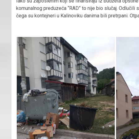
Iako su zaposlenim koji se finansiraju iz budžeta opšti
komunalnog preduzeća “RAD” to nije bio slučaj. Odlučili
čega su kontejneri u Kalinoviku danima bili pretrpani. Otp