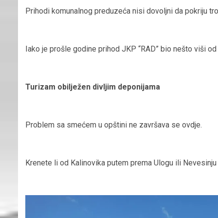
Prihodi komunalnog preduzeća nisi dovoljni da pokriju t
Iako je prošle godine prihod JKP “RAD” bio nešto viši o
Turizam obilježen divljim deponijama
Problem sa smećem u opštin
i ne završava se ovdje.
Krenete li od Kalinovika putem prema Ulogu ili Nevesinju