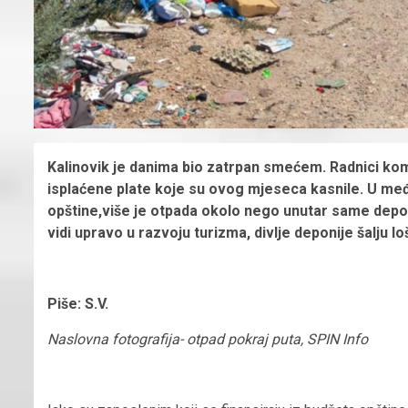
Kalinovik je danima bio zatrpan smećem. Radnici ko
isplaćene plate koje su ovog mjeseca kasnile. U me
opštine,više je otpada okolo nego unutar same
depo
vidi upravo u razvoju turizma, divlje deponije šalju l
Piše: S.V.
Naslovna fotografija- otpad pokraj puta, SPIN Info