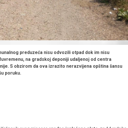
munalnog preduzeća nisu odvozili otpad dok im nisu
đuvremenu, na gradskoj deponiji udaljenoj od centra
nije. S obzirom da ova izrazito nerazvijena opština šansu
ošu poruku.