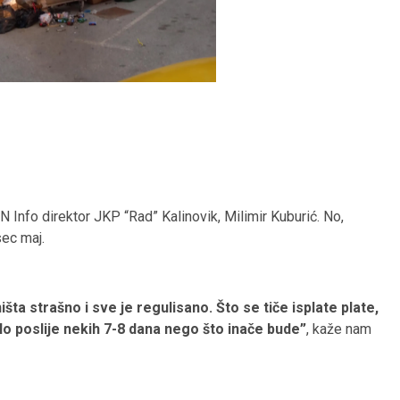
Info direktor JKP “Rad” Kalinovik, Milimir Kuburić. No,
sec maj.
išta strašno i sve je regulisano. Što se tiče isplate plate,
ošlo poslije nekih 7-8 dana nego što inače bude”
, kaže nam