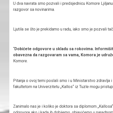
U dva navrata smo pozvali i predsjednicu Komore Ljiljanu 
razgovor sa novinarima.
Ljutila se što je prekidamo u radu, iako smo je pozvali t
“
Dobićete odgovore u skladu sa rokovima. Informiši
obavezna da razgovaram sa vama, Komora je udruž
Komore.
Pitanja o ovoj temi poslali smo i u Ministarstvo zdravlja i
fakultetom na Univerzitetu „Kallos“ iz Tuzle mogu pristupi
Zanimalo nas je i koliko je doktora sa diplomom „Kallosa
odgovore ako i kada ih dobijemo, objavićemo u narednom