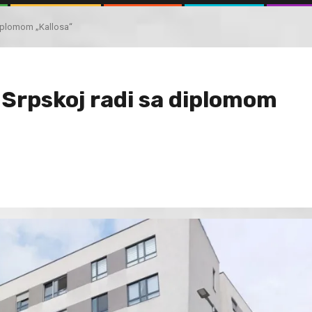
diplomom „Kallosa“
i Srpskoj radi sa diplomom