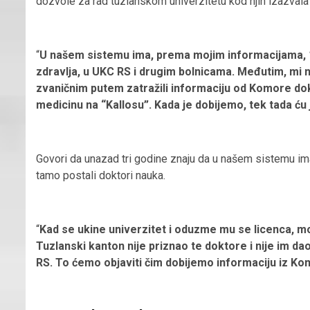
dozvole za rad tuzlanskom univerzitetu kod njih izazvala
“
U našem sistemu ima, prema mojim informacijama, 1
zdravlja, u UKC RS i drugim bolnicama. Međutim, mi
zvaničnim putem zatražili informaciju od Komore dok
medicinu na “Kallosu”. Kada je dobijemo, tek tada ću j
Govori da unazad tri godine znaju da u našem sistemu ima
tamo postali doktori nauka.
“
Kad se ukine univerzitet i oduzme mu se licenca, mor
Tuzlanski kanton nije priznao te doktore i nije im dao
RS. To ćemo objaviti čim dobijemo informaciju iz K