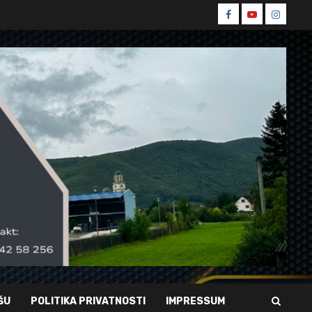
Spin
Spin
Spin
Facebook
Youtube
Instagr
ŠU
POLITIKA PRIVATNOSTI
IMPRESSUM