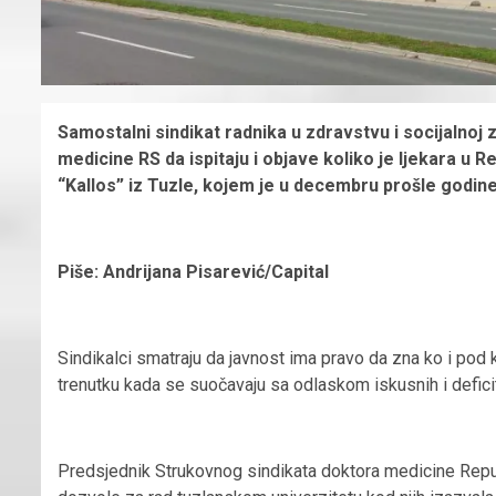
Samostalni sindikat radnika u zdravstvu i socijalnoj
medicine RS da ispitaju i objave koliko je ljekara u 
“Kallos” iz Tuzle, kojem je u decembru prošle godine
Piše: Andrijana Pisarević/Capital
Sindikalci smatraju da javnost ima pravo da zna ko i pod
trenutku kada se suočavaju sa odlaskom iskusnih i defici
Predsjednik Strukovnog sindikata doktora medicine Repu