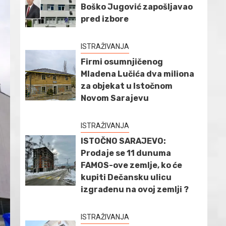
Boško Jugović zapošljavao
pred izbore
ISTRAŽIVANJA
Firmi osumnjičenog
Mladena Lučića dva miliona
za objekat u Istočnom
Novom Sarajevu
ISTRAŽIVANJA
ISTOČNO SARAJEVO:
Prodaje se 11 dunuma
FAMOS-ove zemlje, ko će
kupiti Dečansku ulicu
izgrađenu na ovoj zemlji ?
ISTRAŽIVANJA