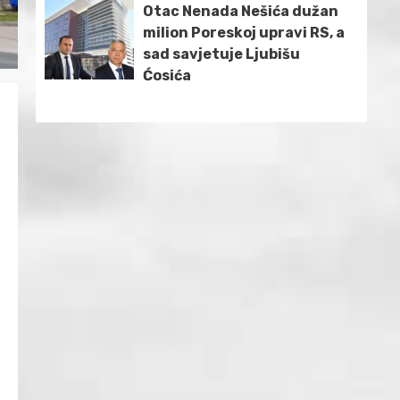
Otac Nenada Nešića dužan
milion Poreskoj upravi RS, a
sad savjetuje Ljubišu
Ćosića