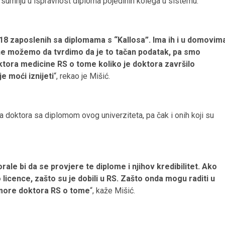
 sumnju u ispravnost diploma pojedinih kolega u sistemu.
8 zaposlenih sa diplomama s “Kallosa”. Ima ih i u domovim
 ne možemo da tvrdimo da je to tačan podatak, pa smo
tora medicine RS o tome koliko je doktora završilo
e moći iznijeti
“, rekao je Mišić.
 doktora sa diplomom ovog univerziteta, pa čak i onih koji su
ale bi da se provjere te diplome i njihov kredibilitet. Ako
 licence, zašto su je dobili u RS. Zašto onda mogu raditi u
omore doktora RS o tome
“, kaže Mišić.