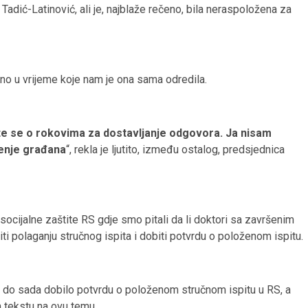
Tadić-Latinović, ali je, najblaže rečeno, bila neraspoložena za
ačno u vrijeme koje nam je ona sama odredila.
te se o rokovima za dostavljanje odgovora. Ja nisam
enje građana
“, rekla je ljutito, između ostalog, predsjednica
 socijalne zaštite RS gdje smo pitali da li doktori sa završenim
ti polaganju stručnog ispita i dobiti potvrdu o položenom ispitu.
“ do sada dobilo potvrdu o položenom stručnom ispitu u RS, a
 tekstu na ovu temu.