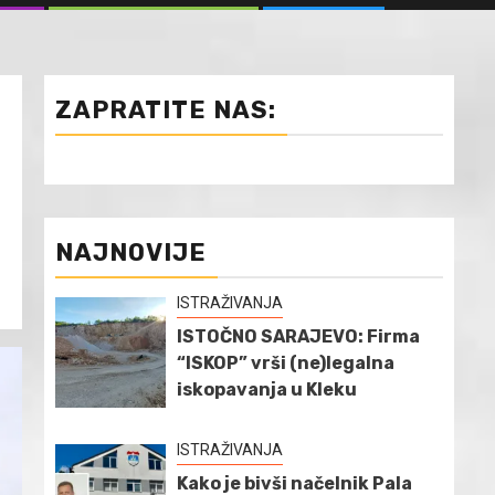
ZAPRATITE NAS:
NAJNOVIJE
ISTRAŽIVANJA
ISTOČNO SARAJEVO: Firma
“ISKOP” vrši (ne)legalna
iskopavanja u Kleku
ISTRAŽIVANJA
Kako je bivši načelnik Pala