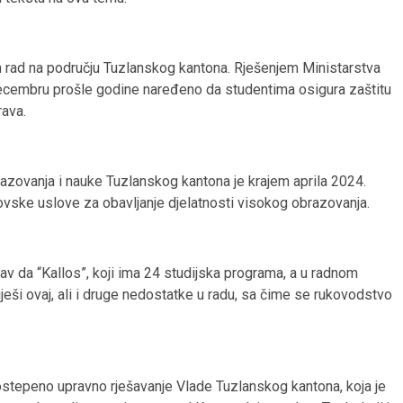
en rad na području Tuzlanskog kantona. Rješenjem Ministarstva
decembru prošle godine naređeno da studentima osigura zaštitu
rava.
brazovanja i nauke Tuzlanskog kantona je krajem aprila 2024.
rovske uslove za obavljanje djelatnosti visokog obrazovanja.
av da “Kallos”, koji ima 24 studijska programa, a u radnom
eši ovaj, ali i druge nedostatke u radu, sa čime se rukovodstvo
stepeno upravno rješavanje Vlade Tuzlanskog kantona, koja je