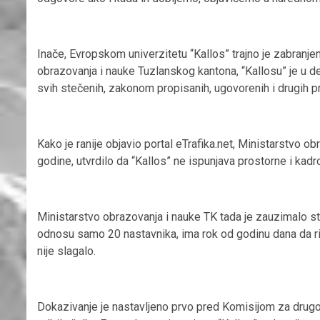
Inače, Evropskom univerzitetu “Kallos” trajno je zabranj
obrazovanja i nauke Tuzlanskog kantona, “Kallosu” je u 
svih stečenih, zakonom propisanih, ugovorenih i drugih p
Kako je ranije objavio portal eTrafika.net, Ministarstvo o
godine, utvrdilo da “Kallos” ne ispunjava prostorne i kad
Ministarstvo obrazovanja i nauke TK tada je zauzimalo st
odnosu samo 20 nastavnika, ima rok od godinu dana da rij
nije slagalo.
Dokazivanje je nastavljeno prvo pred Komisijom za drugo