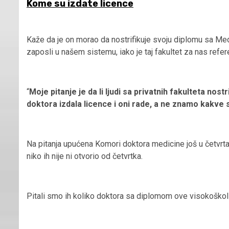
Kome su izdate licence
Kaže da je on morao da nostrifikuje svoju diplomu sa Me
zaposli u našem sistemu, iako je taj fakultet za nas refere
“
Moje pitanje je da li ljudi sa privatnih fakulteta nost
doktora izdala licence i oni rade, a ne znamo kakve
Na pitanja upućena Komori doktora medicine još u četvrt
niko ih nije ni otvorio od četvrtka.
Pitali smo ih koliko doktora sa diplomom ove visokoškol