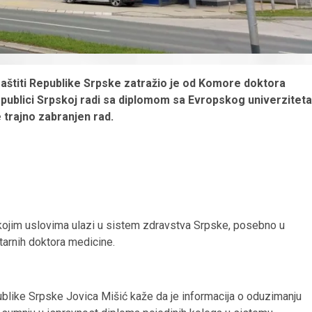
 zaštiti Republike Srpske zatražio je od Komore doktora
Republici Srpskoj radi sa diplomom sa Evropskog univerziteta
 trajno zabranjen rad.
 kojim uslovima ulazi u sistem zdravstva Srpske, posebno u
tarnih doktora medicine.
blike Srpske Jovica Mišić kaže da je informacija o oduzimanju