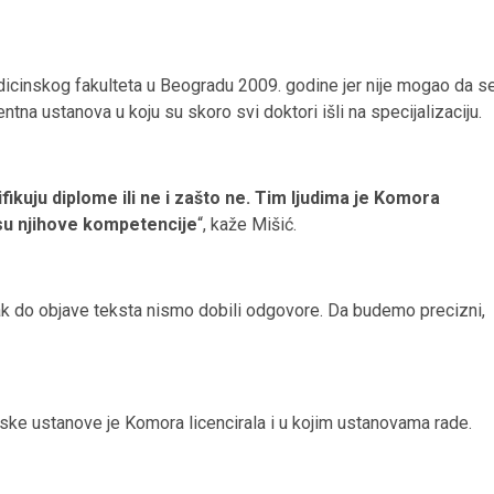
dicinskog fakulteta u Beogradu 2009. godine jer nije mogao da s
ntna ustanova u koju su skoro svi doktori išli na specijalizaciju.
rifikuju diplome ili ne i zašto ne. Tim ljudima je Komora
 su njihove kompetencije
“, kaže Mišić.
ak do objave teksta nismo dobili odgovore. Da budemo precizni,
ske ustanove je Komora licencirala i u kojim ustanovama rade.