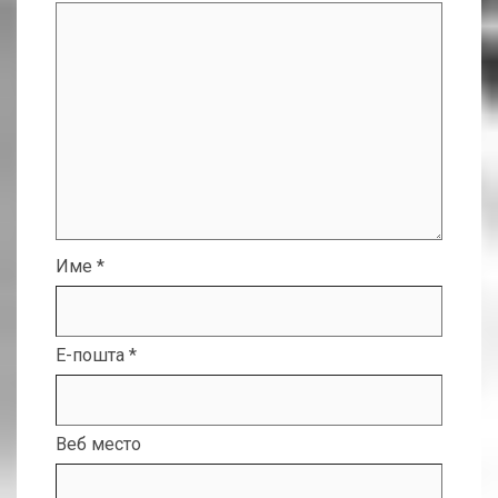
Име
*
Е-пошта
*
Веб место