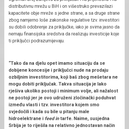
distributivnu mrežu u BiH i on višestruko prevazilazi
kapacitete obje mreže s jedne strane, a sa druge strane
zbog namjerno loše zakonske regulative tzv. investitori
su dobili odobrenje za priključke, iako je svima jasno da
nemaju finansijska sredstva da realizuju investicije koje
ti priključci podrazumijevaju.
“Tako da na djelu opet imamo situaciju da se
dobijene koncesije i priključci nude na prodaju
ozbiljnim investitorima, koji baš zbog mešetara ne
mogu dobiti priključak. Takva situacija je lako
rješiva ukoliko postoji i minimum volje, ali nažalost
ne postoji jer je ovo udruženi zločinački poduhvat
između vlasti i tzv. investitora kojem smo
svjedočili i kada su bile u pitanju male
hidroelektrane i
feed in
tarfe. Naime, susjedna
Srbija je to riješila na relativno jednostavan način