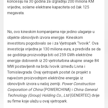
koncesiju na 30 godina za izgradnju 200 miliona KM
vrijedne, solarne elektrane kapaciteta od čak 125
megavata.
No, ovo kineskim kompanijama nije jedino ulaganje u
objekte obnovljivih izvora energije. Kineskom
investitoru pogodovalo se i za Vjetropark “Ivovik”. Ova
investicija vrijedna je 130 miliona eura, a predviđa se da
se godišnja proizvodnja biti od 259 GWh električne
energije dobivenih iz 20 vjetroturbina ukupne snage 84
MW postavljenih na brdu Ivovik između Livna i
Tomislavgrada. Ovaj vjetropark postat će projekt s
najvećom proizvodnjom električne energije iz
obnovljivih izvora u našoj zemlji.
Power Construction
Corporation of China
(POWERCHINA) i
China General
Technology (Group) Holding Co., Ltd
(GENERTEC) dvije
su firme koje ulažu u ovaj vjetropark.