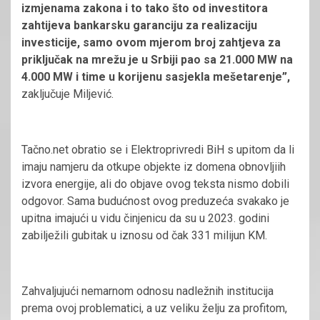
izmjenama zakona i to tako što od investitora
zahtijeva bankarsku garanciju za realizaciju
investicije, samo ovom mjerom broj zahtjeva za
priključak na mrežu je u Srbiji pao sa 21.000 MW na
4.000 MW i time u korijenu sasjekla mešetarenje”,
zaključuje Miljević.
Tačno.net obratio se i Elektroprivredi BiH s upitom da li
imaju namjeru da otkupe objekte iz domena obnovljiih
izvora energije, ali do objave ovog teksta nismo dobili
odgovor. Sama budućnost ovog preduzeća svakako je
upitna imajući u vidu činjenicu da su u 2023. godini
zabilježili gubitak u iznosu od čak 331 milijun KM.
Zahvaljujući nemarnom odnosu nadležnih institucija
prema ovoj problematici, a uz veliku želju za profitom,