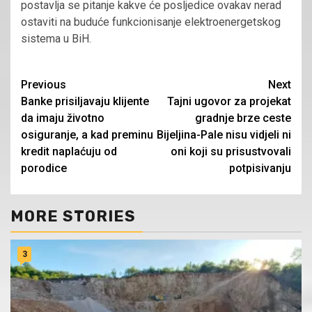
postavlja se pitanje kakve će posljedice ovakav nerad
ostaviti na buduće funkcionisanje elektroenergetskog
sistema u BiH.
Continue
Previous
Next
Banke prisiljavaju klijente
Tajni ugovor za projekat
Reading
da imaju životno
gradnje brze ceste
osiguranje, a kad preminu
Bijeljina-Pale nisu vidjeli ni
kredit naplaćuju od
oni koji su prisustvovali
porodice
potpisivanju
MORE STORIES
3