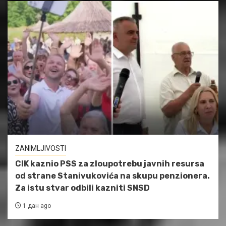
ZANIMLJIVOSTI
CIK kaznio PSS za zloupotrebu javnih resursa
od strane Stanivukovića na skupu penzionera.
Za istu stvar odbili kazniti SNSD
1 дан ago