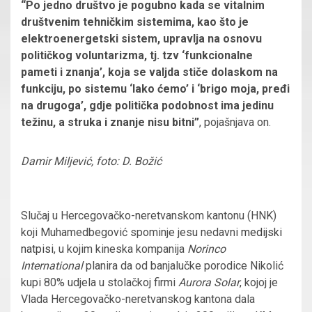
“Po jedno društvo je pogubno kada se vitalnim
društvenim tehničkim sistemima, kao što je
elektroenergetski sistem, upravlja na osnovu
političkog voluntarizma, tj. tzv ‘funkcionalne
pameti i znanja’, koja se valjda stiče dolaskom na
funkciju, po sistemu ‘lako ćemo’ i ‘brigo moja, pređi
na drugoga’, gdje politička podobnost ima jedinu
težinu, a struka i znanje nisu bitni”
, pojašnjava on.
Damir Miljević, foto: D. Božić
Slučaj u Hercegovačko-neretvanskom kantonu (HNK)
koji Muhamedbegović spominje jesu nedavni
medijski
natpisi
, u kojim kineska kompanija
Norinco
International
planira da od banjalučke porodice Nikolić
kupi 80% udjela u stolačkoj firmi
Aurora
Solar
, kojoj je
Vlada Hercegovačko-neretvanskog kantona dala