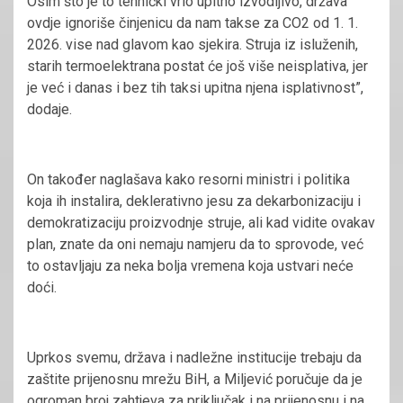
Osim što je to tehnički vrlo upitno izvodljivo, država
ovdje ignoriše činjenicu da nam takse za CO2 od 1. 1.
2026. vise nad glavom kao sjekira. Struja iz isluženih,
starih termoelektrana postat će još više neisplativa, jer
je već i danas i bez tih taksi upitna njena isplativnost”,
dodaje.
On također naglašava kako resorni ministri i politika
koja ih instalira, deklerativno jesu za dekarbonizaciju i
demokratizaciju proizvodnje struje, ali kad vidite ovakav
plan, znate da oni nemaju namjeru da to sprovode, već
to ostavljaju za neka bolja vremena koja ustvari neće
doći.
Uprkos svemu, država i nadležne institucije trebaju da
zaštite prijenosnu mrežu BiH, a Miljević poručuje da je
ogroman broj zahtjeva za priključak i na prijenosnu i na