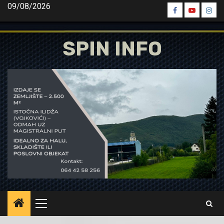
Skip
09/08/2026
Spin
Spin
Spin
to
Facebook
Youtube
Inst
content
SPIN INFO
Primary
Menu