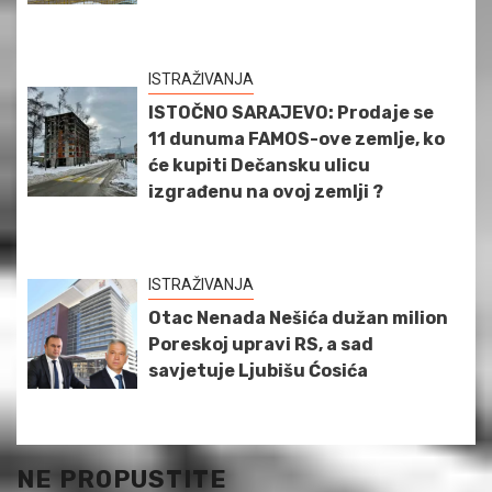
ISTRAŽIVANJA
ISTOČNO SARAJEVO: Prodaje se
11 dunuma FAMOS-ove zemlje, ko
će kupiti Dečansku ulicu
izgrađenu na ovoj zemlji ?
ISTRAŽIVANJA
Otac Nenada Nešića dužan milion
Poreskoj upravi RS, a sad
savjetuje Ljubišu Ćosića
NE PROPUSTITE