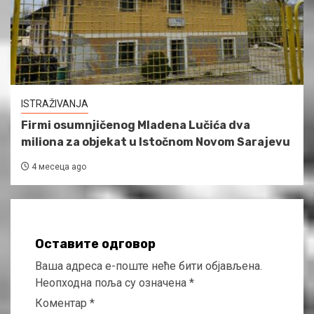
ISTRAŽIVANJA
Firmi osumnjičenog Mladena Lučića dva
miliona za objekat u Istočnom Novom Sarajevu
4 месеца ago
Оставите одговор
Ваша адреса е-поште неће бити објављена.
Неопходна поља су означена
*
Коментар
*