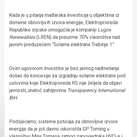
Kada je u pitanja mađarska investicija u objektima iz
domene obnovljivih izvora energije, Elektroprivreda
Republike srpske omogućila je kompaniji
Lugos
Renewables
(LREN) da preuzme 70% vlasništva nad
javnim preduzećem “Solarna elektrana Trebinje 1”.
Ovim ugovorom investitor je bez javnog nadmetanja
došao do koncesije za izgradnju solarne elektrane pod
uslovima koje Elektropivreda RS nije željela da objavi
javnosti, unatoč zahtjevima
Transparency International
BiH
.
Podsjećamo, sisteme poticaja za obnovljive izvore
energije da je još davno iskoristila GP Toming u
vlasništvu Mire Tomasa, ratnog zapovjednika HVO-a i