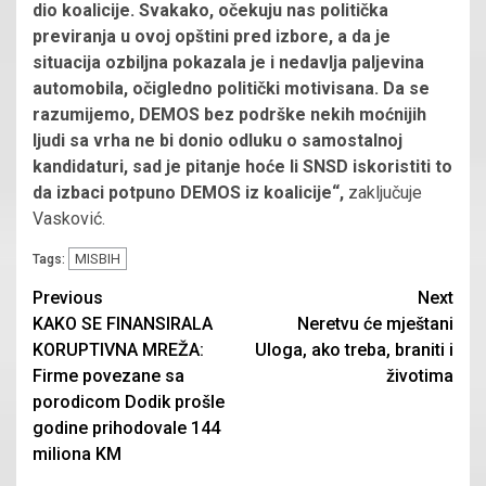
dio koalicije. Svakako, očekuju nas politička
previranja u ovoj opštini pred izbore, a da je
situacija ozbiljna pokazala je i nedavlja paljevina
automobila, očigledno politički motivisana. Da se
razumijemo, DEMOS bez podrške nekih moćnijih
ljudi sa vrha ne bi donio odluku o samostalnoj
kandidaturi, sad je pitanje hoće li SNSD iskoristiti to
da izbaci potpuno DEMOS iz koalicije“,
zaključuje
Vasković.
MISBIH
Tags:
Continue
Previous
Next
KAKO SE FINANSIRALA
Neretvu će mještani
Reading
KORUPTIVNA MREŽA:
Uloga, ako treba, braniti i
Firme povezane sa
životima
porodicom Dodik prošle
godine prihodovale 144
miliona KM