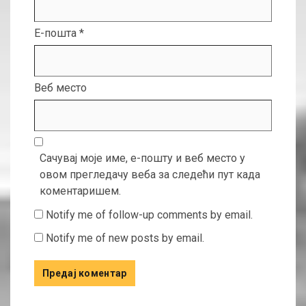
Е-пошта
*
Веб место
Сачувај моје име, е-пошту и веб место у
овом прегледачу веба за следећи пут када
коментаришем.
Notify me of follow-up comments by email.
Notify me of new posts by email.