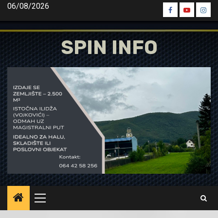
Skip
06/08/2026
Spin
Spin
Spin
to
Facebook
Youtube
Inst
content
SPIN INFO
Primary
Menu