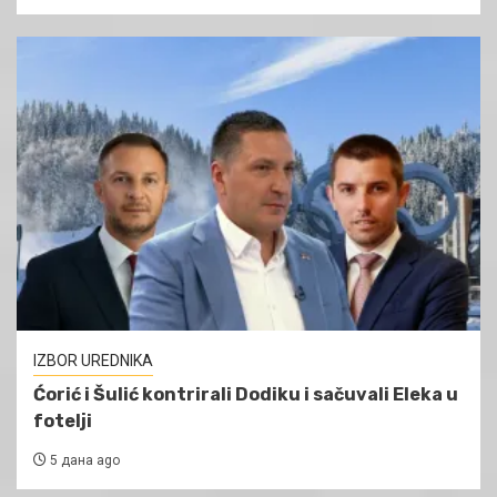
IZBOR UREDNIKA
Ćorić i Šulić kontrirali Dodiku i sačuvali Eleka u
fotelji
5 дана ago