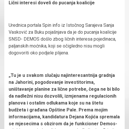
Lični interesi doveli do pucanja koalicije
Urednica portala Spin info iz Istočnog Sarajeva Sanja
Vasković za Buku pojašnjava da je do pucanja koalicije
SNSD- DEMOS došlo zbog ličnih interesa pojedinaca,
paljanskih moćnika, koji se očigledno nisu mogli
dogovoriti oko podjele plijena.
„Tu je u svakom slučaju najinteresantnija gradnja
na Jahorini, pogodovanje investitorima,
uništavanje planine za lične potrebe, čega ne bi bilo
da nadležni nisu dozvolili, izmjenama regulacionih
planova i ostalim odlukama koje su na štetu
budžeta i građana Opštine Pale. Prema mojim
informacijama, kandidatura Dejana Kojića spremala
se mjesecima s obzirom da je funkcioner Demos-