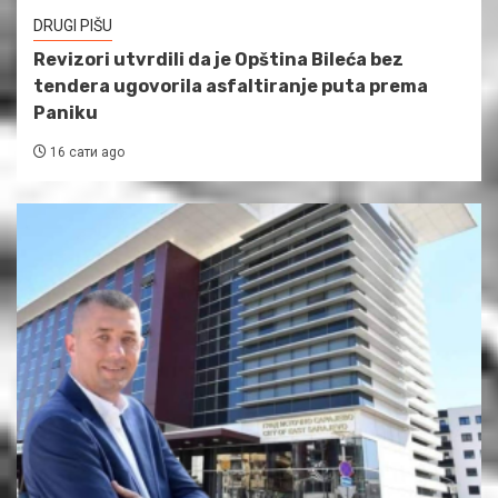
DRUGI PIŠU
Revizori utvrdili da je Opština Bileća bez
tendera ugovorila asfaltiranje puta prema
Paniku
16 сати ago