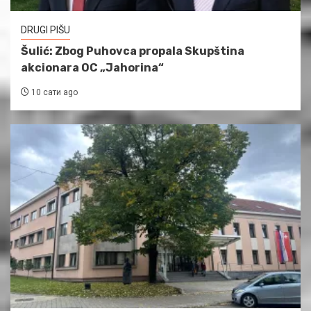
DRUGI PIŠU
Šulić: Zbog Puhovca propala Skupština
akcionara OC „Jahorina“
10 сати ago