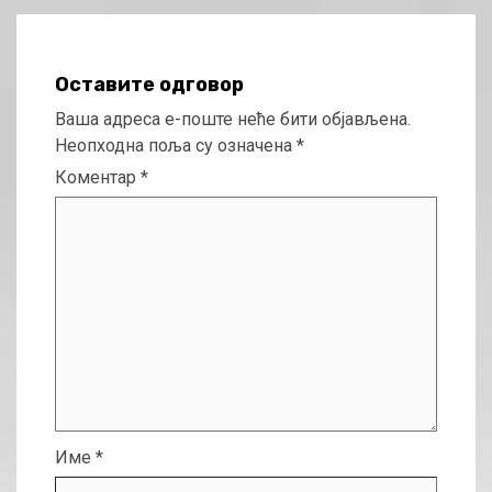
Оставите одговор
Ваша адреса е-поште неће бити објављена.
Неопходна поља су означена
*
Коментар
*
Име
*