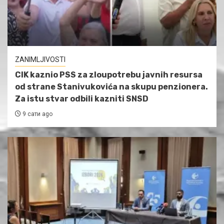
ZANIMLJIVOSTI
CIK kaznio PSS za zloupotrebu javnih resursa
od strane Stanivukovića na skupu penzionera.
Za istu stvar odbili kazniti SNSD
9 сати ago