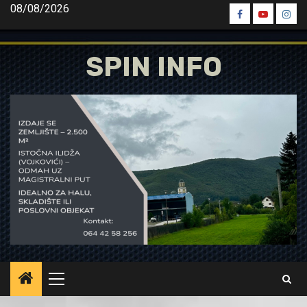
Skip
08/08/2026
Spin
Spin
Spin
to
Facebook
Youtube
Inst
content
SPIN INFO
Primary
Menu