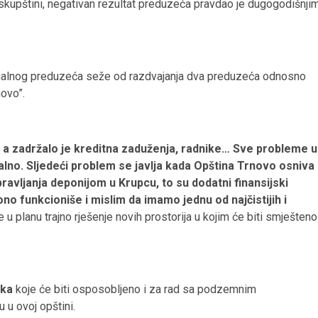
skupštini, negativan rezultat preduzeća pravdao je dugogodišnji
alnog preduzeća seže od razdvajanja dva preduzeća odnosno
novo”.
a, a zadržalo je kreditna zaduženja, radnike… Sve probleme u
lno. Sljedeći problem se javlja kada Opština Trnovo osniva
avljanja deponijom u Krupcu, to su dodatni finansijski
ono funkcioniše i mislim da imamo jednu od najčistijih i
je u planu trajno rješenje novih prostorija u kojim će biti smješteno
aka
koje će biti osposobljeno i za rad sa podzemnim
 u ovoj opštini.