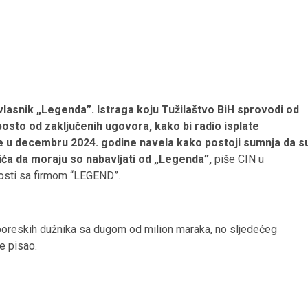
vlasnik „Legenda”. Istraga koju Tužilaštvo BiH sprovodi od
posto od zaključenih ugovora, kako bi radio isplate
je u decembru 2024. godine navela kako postoji sumnja da s
šića da moraju so nabavljati od „Legenda”,
piše CIN u
osti sa
firmom “LEGEND”.
ih poreskih dužnika sa dugom od milion maraka, no sljedećeg
je pisao.