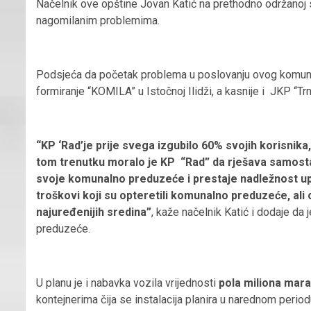
Načelnik ove opštine Jovan Katić na prethodno održanoj 
nagomilanim problemima.
Podsjeća da početak problema u poslovanju ovog komun
formiranje “KOMILA” u Istočnoj Ilidži, a kasnije i JKP “Tr
“KP ‘Rad’je prije svega izgubilo 60% svojih korisnik
tom trenutku moralo je KP “Rad” da rješava samosta
svoje komunalno preduzeće i prestaje nadležnost upr
troškovi koji su opteretili komunalno preduzeće, ali 
najuređenijih sredina”
, kaže načelnik Katić i dodaje da 
preduzeće.
U planu je i nabavka vozila vrijednosti
pola miliona mar
kontejnerima čija se instalacija planira u narednom periodu