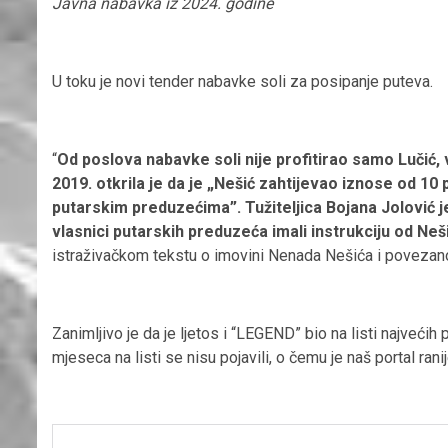
Javna nabavka iz 2024. godine
U toku je novi tender nabavke soli za posipanje puteva.
“
Od poslova nabavke soli nije profitirao samo Lučić, 
2019. otkrila je da je
„Nešić zahtijevao iznose od 10 
putarskim preduzećima”.
Tužiteljica Bojana Jolović 
vlasnici putarskih preduzeća imali instrukciju od Ne
istraživačkom tekstu o imovini Nenada Nešića i poveza
n
Zanimljivo je da je ljetos i “LEGEND” bio na listi najveć
mjeseca na listi se nisu pojavili, o čemu je naš portal rani