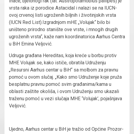
Inače, bjelonogi rak (lat. Austropotamobius pallipes) je
vrsta raka iz porodice Astacidal i nalazi se na IUCN-
ovoj crvenoj listi ugroženih biljnih i životinjskih vrsta
(IUCN Red List).Izgradnjom mHE „Volujak“ bilo bi
uništeno prirodno stanište ove vrste, i mnogih drugih
ugroženih vrsta“, kaže nam koordinatorica Aarhus Centra
u BiH Emina Veljović.
Udruga građana Hereditas, koja kreće u borbu protiv
MHE Volujak se, kako ističe, obratila Udruženju
„Resursni Aarhus centar u BiH“ sa molbom za pravnu
pomoć u ovom slučaj. „Kako smo Udruženje koje pruža
besplatnu pravnu pomoć svim građanima/kama u
oblasti zaštite okoliša, i ovom Udruženju smo ukazali
traženu pomoć u vezi slučaja MHE ‘Volujak’, pojašnjava
Veljović.
Ujedno, Aarhus centar u BiH je tražio od Općine Prozor-