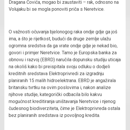
Dragana Čovića, mogao bi zaustaviti – rak, odnosno na
Volujaku bi se mogla ponoviti priča s Neretvice.
O važnosti očuvanja bjelonogog raka ondje gdje ga još
ima, a što je rijetkost, budući da druge zemlje ulažu
ogromna sredstva da ga vrate ondje gdje je nekad bio,
govori i primjer Neretvice. Tamo je Europska banka za
obnovu i razvoj (EBRD) naručila dopunsku studiju uticaja
na okoliš kako bi preispitala svoju odluku o dodjeli
kreditnih sredstava Elektroprivredi za izgradnju
planiranih 15 malih hidroelektrana. EBRD je angažirala
britansku tvrtku na ovim poslovima i, nakon analize
njihove studije, kategorički odbacila bilo kakvu
mogućnost kreditiranja uništavanja Neretvice i njenog
čudesnog biodiverziteta, čime je Elektroprivreda ostala
bez planiranih sredstava iz povoljnog kredita.