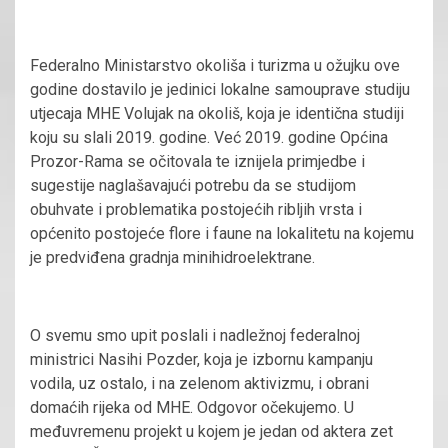
Federalno Ministarstvo okoliša i turizma u ožujku ove
godine dostavilo je jedinici lokalne samouprave studiju
utjecaja MHE Volujak na okoliš, koja je identična studiji
koju su slali 2019. godine. Već 2019. godine Općina
Prozor-Rama se očitovala te iznijela primjedbe i
sugestije naglašavajući potrebu da se studijom
obuhvate i problematika postojećih ribljih vrsta i
općenito postojeće flore i faune na lokalitetu na kojemu
je predviđena gradnja minihidroelektrane.
O svemu smo upit poslali i nadležnoj federalnoj
ministrici Nasihi Pozder, koja je izbornu kampanju
vodila, uz ostalo, i na zelenom aktivizmu, i obrani
domaćih rijeka od MHE. Odgovor očekujemo. U
međuvremenu projekt u kojem je jedan od aktera zet