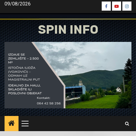
Skip
09/08/2026
Spin
Spin
Spin
to
Facebook
Youtube
Inst
content
SPIN INFO
Primary
Menu