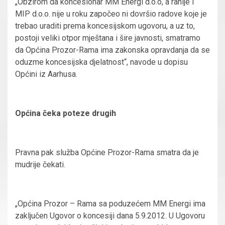
„Obzirom da koncesionar MM Energi d.o.o, a ranije i
MIP d.o.o. nije u roku započeo ni dovršio radove koje je
trebao uraditi prema koncesijskom ugovoru, a uz to,
postoji veliki otpor mještana i šire javnosti, smatramo
da Općina Prozor-Rama ima zakonska opravdanja da se
oduzme koncesijska djelatnost“, navode u dopisu
Općini iz Aarhusa.
Općina čeka poteze drugih
Pravna pak služba Općine Prozor-Rama smatra da je
mudrije čekati.
„Općina Prozor – Rama sa poduzećem MM Energi ima
zaključen Ugovor o koncesiji dana 5.9.2012. U Ugovoru