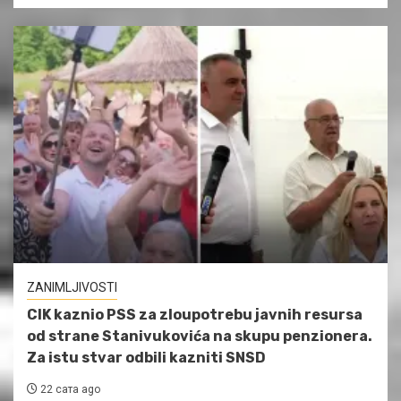
ZANIMLJIVOSTI
CIK kaznio PSS za zloupotrebu javnih resursa
od strane Stanivukovića na skupu penzionera.
Za istu stvar odbili kazniti SNSD
22 сата ago