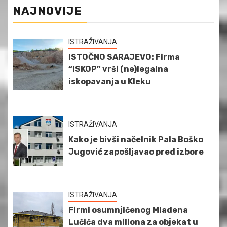
NAJNOVIJE
ISTRAŽIVANJA
ISTOČNO SARAJEVO: Firma
“ISKOP” vrši (ne)legalna
iskopavanja u Kleku
ISTRAŽIVANJA
Kako je bivši načelnik Pala Boško
Jugović zapošljavao pred izbore
ISTRAŽIVANJA
Firmi osumnjičenog Mladena
Lučića dva miliona za objekat u