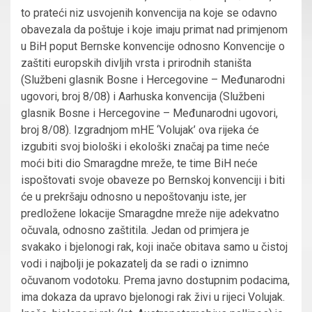
to prateći niz usvojenih konvencija na koje se odavno
obavezala da poštuje i koje imaju primat nad primjenom
u BiH poput Bernske konvencije odnosno Konvencije o
zaštiti europskih divljih vrsta i prirodnih staništa
(Službeni glasnik Bosne i Hercegovine – Međunarodni
ugovori, broj 8/08) i Aarhuska konvencija (Službeni
glasnik Bosne i Hercegovine – Međunarodni ugovori,
broj 8/08). Izgradnjom mHE ‘Volujak’ ova rijeka će
izgubiti svoj biološki i ekološki značaj pa time neće
moći biti dio Smaragdne mreže, te time BiH neće
ispoštovati svoje obaveze po Bernskoj konvenciji i biti
će u prekršaju odnosno u nepoštovanju iste, jer
predložene lokacije Smaragdne mreže nije adekvatno
očuvala, odnosno zaštitila. Jedan od primjera je
svakako i bjelonogi rak, koji inače obitava samo u čistoj
vodi i najbolji je pokazatelj da se radi o iznimno
očuvanom vodotoku. Prema javno dostupnim podacima,
ima dokaza da upravo bjelonogi rak živi u rijeci Volujak.