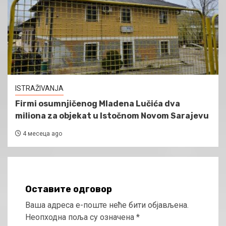
ISTRAŽIVANJA
Firmi osumnjičenog Mladena Lučića dva
miliona za objekat u Istočnom Novom Sarajevu
4 месеца ago
Оставите одговор
Ваша адреса е-поште неће бити објављена.
Неопходна поља су означена
*