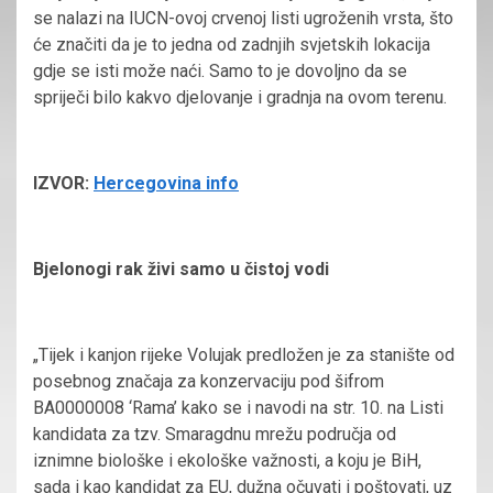
se nalazi na IUCN-ovoj crvenoj listi ugroženih vrsta, što
će značiti da je to jedna od zadnjih svjetskih lokacija
gdje se isti može naći. Samo to je dovoljno da se
spriječi bilo kakvo djelovanje i gradnja na ovom terenu.
IZVOR:
Hercegovina info
Bjelonogi rak živi samo u čistoj vodi
„Tijek i kanjon rijeke Volujak predložen je za stanište od
posebnog značaja za konzervaciju pod šifrom
BA0000008 ‘Rama’ kako se i navodi na str. 10. na Listi
kandidata za tzv. Smaragdnu mrežu područja od
iznimne biološke i ekološke važnosti, a koju je BiH,
sada i kao kandidat za EU, dužna očuvati i poštovati, uz