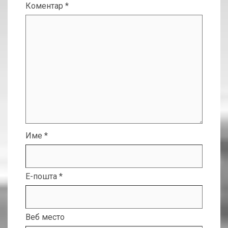
Коментар
*
Име
*
Е-пошта
*
Веб место