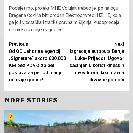
Podsjetimo, projekt MHE Volujak trebao je, po nalogu
Dragana Čovića biti prodan Elektroprivredi HZ HB, koja
ga je i vještačila i tražila pravna mišljenja. Kupoprodaja
se na koncu nije dogodila.
Continue
Previous
Next
Od OC Jahorina agenciji
Izgradnja autoputa Banja
Reading
„Signature“ skoro 600.000
Luka- Prijedor: Ugovor
KM bez PDV-a za pet
sačinjen u korist kineskih
poslova za period manji
investitora, krši pravila
od dvije godine!
državne pomoći
MORE STORIES
3