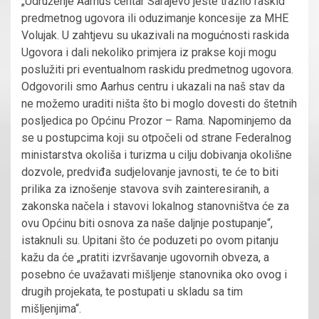
„Udruženje Aarhus centar Sarajevo jeste tražilo raskid
predmetnog ugovora ili oduzimanje koncesije za MHE
Volujak. U zahtjevu su ukazivali na mogućnosti raskida
Ugovora i dali nekoliko primjera iz prakse koji mogu
poslužiti pri eventualnom raskidu predmetnog ugovora.
Odgovorili smo Aarhus centru i ukazali na naš stav da
ne možemo uraditi ništa što bi moglo dovesti do štetnih
posljedica po Općinu Prozor – Rama. Napominjemo da
se u postupcima koji su otpočeli od strane Federalnog
ministarstva okoliša i turizma u cilju dobivanja okolišne
dozvole, predviđa sudjelovanje javnosti, te će to biti
prilika za iznošenje stavova svih zainteresiranih, a
zakonska načela i stavovi lokalnog stanovništva će za
ovu Općinu biti osnova za naše daljnje postupanje“,
istaknuli su. Upitani što će poduzeti po ovom pitanju
kažu da će „pratiti izvršavanje ugovornih obveza, a
posebno će uvažavati mišljenje stanovnika oko ovog i
drugih projekata, te postupati u skladu sa tim
mišljenjima“.