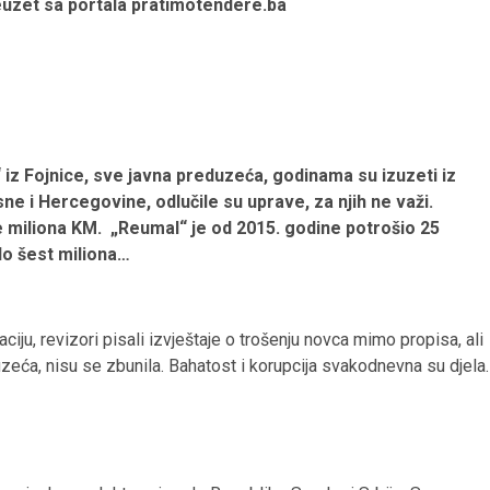
euzet sa portala pratimotendere.ba
iz Fojnice, sve javna preduzeća, godinama su izuzeti iz
i Hercegovine, odlučile su uprave, za njih ne važi.
 miliona KM. „Reumal“ je od 2015. godine potrošio 25
lo šest miliona…
iju, revizori pisali izvještaje o trošenju novca mimo propisa, ali
zeća, nisu se zbunila. Bahatost i korupcija svakodnevna su djela.