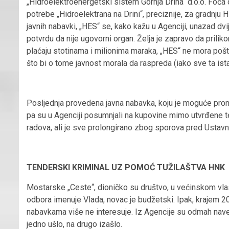
„Hidroelektroenergetski sistem Gornja Drina“ d.o.o. Foča 
potrebe „Hidroelektrana na Drini“, preciznije, za gradnju 
javnih nabavki, „HES“ se, kako kažu u Agenciji, unazad dv
potvrdu da nije ugovorni organ. Želja je zapravo da priliko
plaćaju stotinama i milionima maraka, „HES“ ne mora poš
što bi o tome javnost morala da raspreda (iako sve ta ista
Posljednja provedena javna nabavka, koju je moguće prona
pa su u Agenciji posumnjali na kupovine mimo utvrđene te
radova, ali je sve prolongirano zbog sporova pred Usta
TENDERSKI KRIMINAL UZ POMOĆ TUŽILAŠTVA HNK
Mostarske „Ceste“, dioničko su društvo, u većinskom vla
odbora imenuje Vlada, novac je budžetski. Ipak, krajem 20
nabavkama više ne interesuje. Iz Agencije su odmah navel
jedno ušlo, na drugo izašlo.