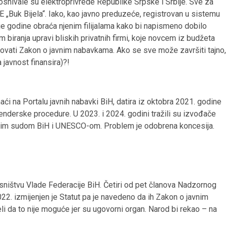
osnivale su elektroprivrede Republike Srpske i Srbije. Sve za
HE „Buk Bijela“. Iako, kao javno preduzeće, registrovan u sistemu
ije godine obraća njenim filijalama kako bi napismeno dobilo
m biranja upravi bliskih privatnih firmi, koje novcem iz budžeta
tovati Zakon o javnim nabavkama. Ako se sve može završiti tajno,
 javnost finansira)?!
ći na Portalu javnih nabavki BiH, datira iz oktobra 2021. godine
nderske procedure. U 2023. i 2024. godini tražili su izvođače
vnim sudom BiH i UNESCO-om. Problem je odobrena koncesija.
sništvu Vlade Federacije BiH. Četiri od pet članova Nadzornog
22. izmijenjen je Statut pa je navedeno da ih Zakon o javnim
i da to nije moguće jer su ugovorni organ. Narod bi rekao – na