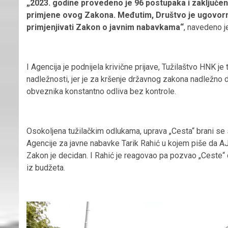
„2023. godine provedeno je 96 postupaka i zaključen
primjene ovog Zakona. Međutim, Društvo je ugovorni
primjenjivati Zakon o javnim nabavkama“
, navedeno j
I Agencija je podnijela krivične prijave, Tužilaštvo HNK je
nadležnosti, jer je za kršenje državnog zakona nadležno 
obveznika konstantno odliva bez kontrole.
Osokoljena tužilačkim odlukama, uprava „Cesta“ brani se
Agencije za javne nabavke Tarik Rahić u kojem piše da AJN 
Zakon je decidan. I Rahić je reagovao pa pozvao „Ceste“ 
iz budžeta.