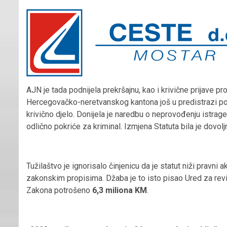
AJN je tada podnijela prekršajnu, kao i krivične prijave prot
Hercegovačko-neretvanskog kantona još u predistrazi p
krivično djelo. Donijela je naredbu o neprovođenju istrage
odlično pokriće za kriminal. Izmjena Statuta bila je dovol
Tužilaštvo je ignorisalo činjenicu da je statut niži pravni
zakonskim propisima. Džaba je to isto pisao Ured za reviz
Zakona potrošeno
6,3 miliona KM
.