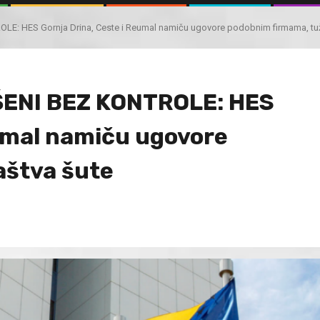
 HES Gornja Drina, Ceste i Reumal namiču ugovore podobnim firmama, tuži
ENI BEZ KONTROLE: HES
eumal namiču ugovore
aštva šute