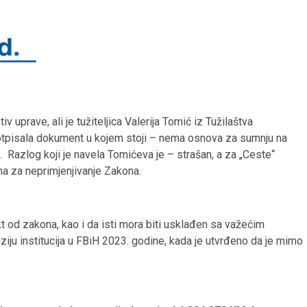
iv uprave, ali je tužiteljica Valerija Tomić iz Tužilaštva
otpisala dokument u kojem stoji – nema osnova za sumnju na
. Razlog koji je navela Tomićeva je – strašan, a za „Ceste“
jna za neprimjenjivanje Zakona.
 akt od zakona, kao i da isti mora biti usklađen sa važećim
iju institucija u FBiH 2023. godine, kada je utvrđeno da je mimo