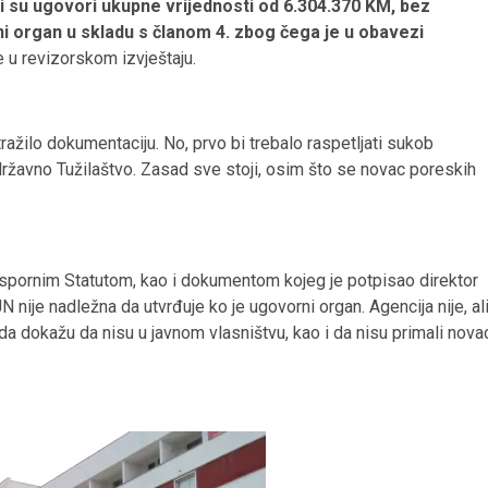
i su ugovori ukupne vrijednosti od 6.304.370 KM, bez
 organ u skladu s članom 4. zbog čega je u obavezi
e u revizorskom izvještaju.
 tražilo dokumentaciju. No, prvo bi trebalo raspetljati sukob
državno Tužilaštvo. Zasad sve stoji, osim što se novac poreskih
 spornim Statutom, kao i dokumentom kojeg je potpisao direktor
nije nadležna da utvrđuje ko je ugovorni organ. Agencija nije, al
da dokažu da nisu u javnom vlasništvu, kao i da nisu primali nova