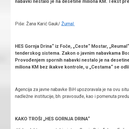
nabavki nestalo je na desetine miliona KM. Tekst pr
Piše: Žana Karić Gauk/
Žurnal
HES Gornja Drina“ iz Foče, „Ceste“ Mostar, „Reumal“ 
tenderskog sistema. Zakon o javnim nabavkama Bosne 
Provođenjem spornih nabavki nestalo je na desetine
miliona KM bez ikakve kontrole, u „Cestama“ se odli
Agencija za javne nabavke BiH upozoravala je na ovu situac
nadležne institucije, bh. pravosuđe, kao i pomenuta predu
KAKO TROŠI „HES GORNJA DRINA“