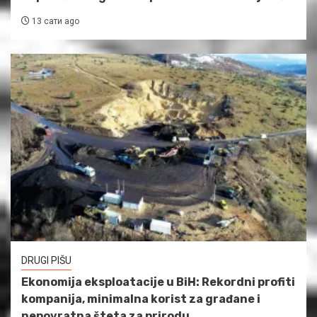
13 сати ago
DRUGI PIŠU
Ekonomija eksploatacije u BiH: Rekordni profiti
kompanija, minimalna korist za građane i
nepovratna šteta za prirodu