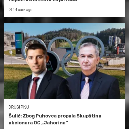
14 сати ago
DRUGI PIŠU
Šulić: Zbog Puhovca propala Skupština
akcionara OC „Jahorina“