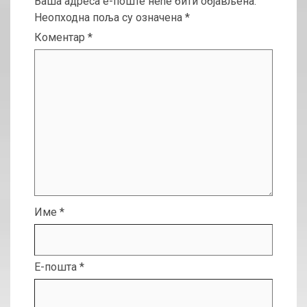
Ваша адреса е-поште неће бити објављена.
Неопходна поља су означена
*
Коментар
*
Име
*
Е-пошта
*