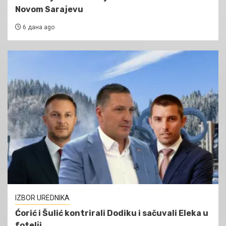
Novom Sarajevu
6 дана ago
IZBOR UREDNIKA
Ćorić i Šulić kontrirali Dodiku i sačuvali Eleka u
fotelji