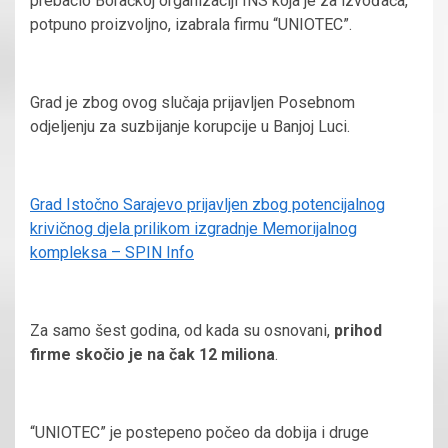
prebacio Boračkoj organizaciji INS koja je za izvođača,
potpuno proizvoljno, izabrala firmu “UNIOTEC”.
Grad je zbog ovog slučaja prijavljen Posebnom
odjeljenju za suzbijanje korupcije u Banjoj Luci.
Grad Istočno Sarajevo prijavljen zbog potencijalnog
krivičnog djela prilikom izgradnje Memorijalnog
kompleksa – SPIN Info
Za samo šest godina, od kada su osnovani,
prihod
firme skočio je na čak 12 miliona
.
“UNIOTEC” je postepeno počeo da dobija i druge