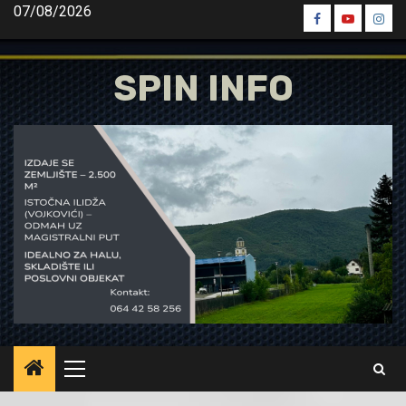
Skip
07/08/2026
Spin
Spin
Spin
to
Facebook
Youtube
Inst
content
SPIN INFO
Primary
Menu