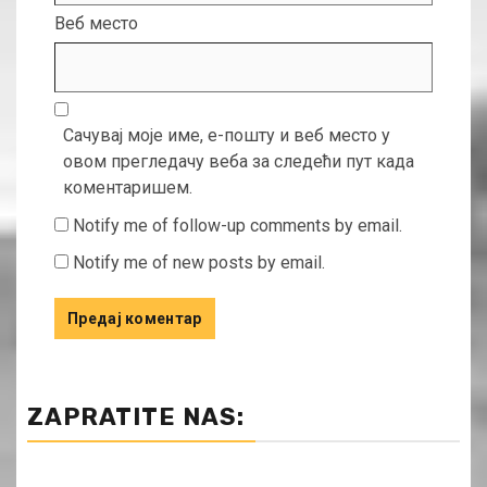
Веб место
Сачувај моје име, е-пошту и веб место у
овом прегледачу веба за следећи пут када
коментаришем.
Notify me of follow-up comments by email.
Notify me of new posts by email.
ZAPRATITE NAS: