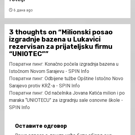
6 дана ago
3 thoughts on “
Milionski posao
izgradnje bazena u Lukavici
rezervisan za prijateljsku firmu
“UNIOTEC”
”
Повратни пинг:
Konačno počela izgradnja bazena u
Istočnom Novom Sarajevu - SPIN Info
Повратни пинг:
Odbijene tužbe Opštine Istočno Novo
Sarajevo protiv KRŽ-a - SPIN Info
Повратни пинг:
Od načelnika Jovana Katića milion i po
maraka “UNIOTECU” za izgradnju sale osnovne škole -
SPIN Info
Оставите одговор