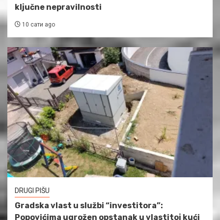
ključne nepravilnosti
10 сати ago
DRUGI PIŠU
Gradska vlast u službi “investitora”:
Popovićima ugrožen opstanak u vlastitoj kući