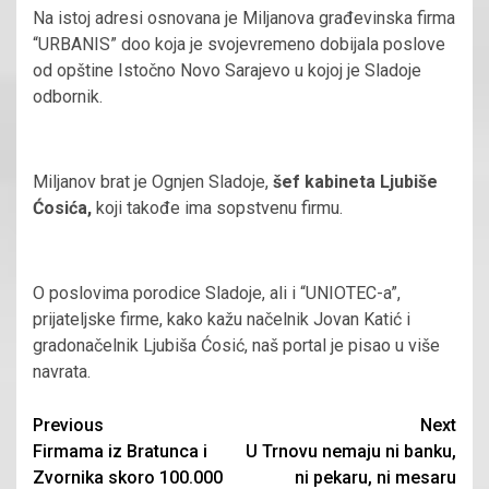
Na istoj adresi osnovana je Miljanova građevinska firma
“URBANIS” doo koja je svojevremeno dobijala poslove
od opštine Istočno Novo Sarajevo u kojoj je Sladoje
odbornik.
Miljanov brat je Ognjen Sladoje,
šef kabineta Ljubiše
Ćosića,
koji takođe ima sopstvenu firmu.
O poslovima porodice Sladoje, ali i “UNIOTEC-a”,
prijateljske firme, kako kažu načelnik Jovan Katić i
gradonačelnik Ljubiša Ćosić, naš portal je pisao u više
navrata.
Continue
Previous
Next
Firmama iz Bratunca i
U Trnovu nemaju ni banku,
Reading
Zvornika skoro 100.000
ni pekaru, ni mesaru