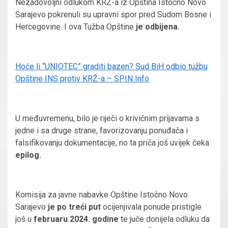
Nezadovoljni odlukom KRŽ-a iz Opština Istočno Novo
Sarajevo pokrenuli su upravni spor pred Sudom Bosne i
Hercegovine. I ova Tužba Opštine
je odbijena.
Hoće li “UNIOTEC” graditi bazen? Sud BiH odbio tužbu
Opštine INS protiv KRŽ-a – SPIN Info
U međuvremenu, bilo je riječi o krivičnim prijavama s
jedne i sa druge strane, favorizovanju ponuđača i
falsifikovanju dokumentacije, no ta priča još uvijek čeka
epilog.
Komisija za javne nabavke Opštine Istočno Novo
Sarajevo
je po treći put
ocijenjivala ponude pristigle
još u
februaru 2024. godine
te juče donijela odluku da